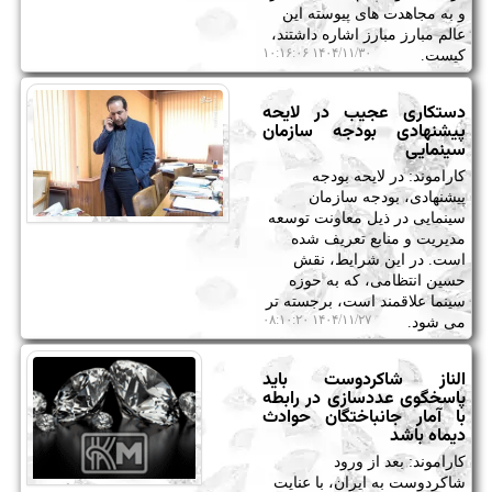
و به مجاهدت های پیوسته این
عالم مبارز مبارز اشاره داشتند،
۱۴۰۴/۱۱/۳۰ ۱۰:۱۶:۰۶
کیست.
دستکاری عجیب در لایحه
پیشنهادی بودجه سازمان
سینمایی
کاراموند: در لایحه بودجه
پیشنهادی، بودجه سازمان
سینمایی در ذیل معاونت توسعه
مدیریت و منابع تعریف شده
است. در این شرایط، نقش
حسین انتظامی، که به حوزه
سینما علاقمند است، برجسته تر
۱۴۰۴/۱۱/۲۷ ۰۸:۱۰:۲۰
می شود.
الناز شاکردوست باید
پاسخگوی عددسازی در رابطه
با آمار جانباختگان حوادث
دیماه باشد
کاراموند: بعد از ورود
شاکردوست به ایران، با عنایت