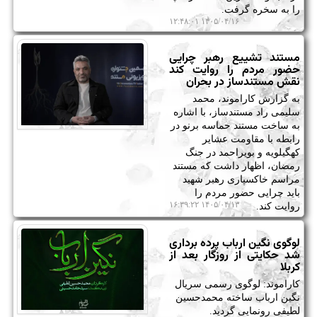
را به سخره گرفت.
۱۴۰۵/۰۴/۱۶ ۱۲:۴۸:۰۱
مستند تشییع رهبر چرایی
حضور مردم را روایت کند
نقش مستندساز در بحران
به گزارش کاراموند، محمد
سلیمی راد مستندساز، با اشاره
به ساخت مستند حماسه برنو در
رابطه با مقاومت عشایر
کهگیلویه و بویراحمد در جنگ
رمضان، اظهار داشت که مستند
مراسم خاکسپاری رهبر شهید
باید چرایی حضور مردم را
۱۴۰۵/۰۴/۱۳ ۱۶:۳۹:۲۲
روایت کند.
لوگوی نگین ارباب پرده برداری
شد حکایتی از روزگار بعد از
کربلا
کاراموند: لوگوی رسمی سریال
نگین ارباب ساخته محمدحسین
لطیفی رونمایی گردید.