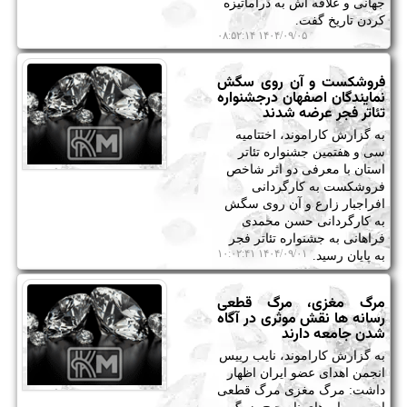
جهانی و علاقه اش به دراماتیزه
کردن تاریخ گفت.
۱۴۰۴/۰۹/۰۵ ۰۸:۵۲:۱۴
فروشکست و آن روی سگش
نمایندگان اصفهان درجشنواره
تئاتر فجر عرضه شدند
به گزارش کاراموند، اختتامیه
سی و هفتمین جشنواره تئاتر
استان با معرفی دو اثر شاخص
فروشکست به کارگردانی
افراجبار زارع و آن روی سگش
به کارگردانی حسن محمدی
فراهانی به جشنواره تئاتر فجر
۱۴۰۴/۰۹/۰۱ ۱۰:۰۲:۴۱
به پایان رسید.
مرگ مغزی، مرگ قطعی
رسانه ها نقش موثری در آگاه
شدن جامعه دارند
به گزارش کاراموند، نایب رییس
انجمن اهدای عضو ایران اظهار
داشت: مرگ مغزی مرگ قطعی