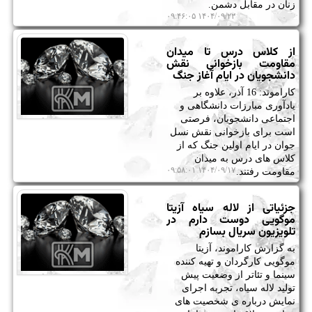
زنان در مقابل دشمن.
۱۴۰۴/۰۹/۲۲ ۰۹:۴۶:۰۵
از کلاس درس تا میدان
مقاومت بازخوانی نقش
دانشجویان در ایام آغاز جنگ
کاراموند: 16 آذر، علاوه بر
یادآوری مبارزات دانشگاهی و
اجتماعی دانشجویان، فرصتی
است برای بازخوانی نقش نسل
جوان در ایام اولین جنگ که از
کلاس های درس به میدان
۱۴۰۴/۰۹/۱۷ ۰۹:۵۸:۰۱
مقاومت رفتند.
جزئیاتی از لاله سیاه آزیتا
موگویی دوست دارم در
تلویزیون سریال بسازم
به گزارش کاراموند، آزیتا
موگویی کارگردان و تهیه کننده
سینما و تئاتر از وضعیت پیش
تولید لاله سیاه، تجربه اجرای
نمایش درباره ی شخصیت های