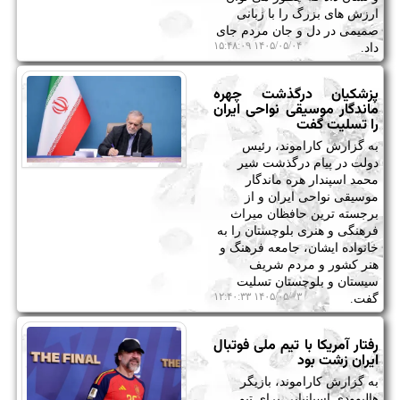
ارزش های بزرگ را با زبانی
صمیمی در دل و جان مردم جای
۱۴۰۵/۰۵/۰۴ ۱۵:۴۸:۰۹
داد.
پزشکیان درگذشت چهره
ماندگار موسیقی نواحی ایران
را تسلیت گفت
به گزارش کاراموند، رئیس
دولت در پیام درگذشت شیر
محمد اسپندار هره ماندگار
موسیقی نواحی ایران و از
برجسته ترین حافظان میراث
فرهنگی و هنری بلوچستان را به
خانواده ایشان، جامعه فرهنگ و
هنر کشور و مردم شریف
سیستان و بلوچستان تسلیت
۱۴۰۵/۰۵/۰۳ ۱۲:۴۰:۳۳
گفت.
رفتار آمریکا با تیم ملی فوتبال
ایران زشت بود
به گزارش کاراموند، بازیگر
هالیوودی اسپانیایی برای تیم