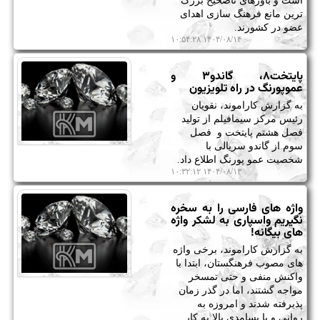
است و باورهای ناصحیح بزرگ
ترین مانع فرهنگ سازی اهدای
عضو در کشورند.
۱۴۰۴/۰۸/۱۴ ۱۰:۵۴:۲۸
پایتخت۸، گاندو۳ و
عموپورنگ در راه تلویزیون
به گزارش کاراموند، نقویان
رئیس مرکز سیمافیلم از تولید
فصل هشتم پایتخت و فصل
سوم از گاندو سریالی با
شخصیت عمو پورنگ اطلاع داد.
۱۴۰۴/۰۸/۱۳ ۱۰:۳۲:۱۲
واژه های فارسی را به سخره
نگیریم واسپاری به لشکر واژه
های بیگانه!
به گزارش کاراموند، برخی واژه
های مصوب فرهنگستان، ابتدا با
واکنش منفی و حتی تمسخر
مواجه گشتند، اما در گذر زمان
پذیرفته شدند و امروزه به
روانی و با بسامدی بالا به کار