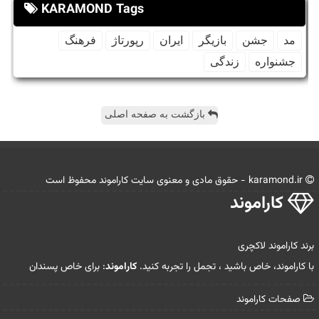
KARAMOND Tags
مد
جشن
بازیگر
ایران
رپورتاژ
فرهنگ
جشنواره
زندگی
بازگشت به صفحه اصلی
karamond.ir - حقوق مادی و معنوی سایت كاراموند محفوظ است
كاراموند
برند کاراموند لاکچری
با کاراموند، خاص باشید ، تجمل را تجربه کنید.
کاراموند
: برای خاص پسندان
صفحات كاراموند