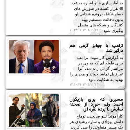
به آمارسازی ها و اشاره به عدد
40 هزار کشته در شورش های
دیماه 1404، پرونده قضایی او
بدون دخالت مستقیم تهیه
کنندگان و شبکه های متصل
۱۴۰۴/۱۱/۱۹ ۱۰:۳۳:۰۶
پیگیری شود.
ترامپ با جوایز گرمی هم
درگیر شد
به گزارش کاراموند، ترامپ
برای طعنه ای که به وی در
مراسم گرمی زده شد، آنرا
غیرقابل تماشا خواند و مجری را
تهدید به شکایت نمود.
۱۴۰۴/۱۱/۱۳ ۱۴:۱۰:۴۶
مسیری که برای بازیگران
احمد رقم خورد از صحنه
نمایش تا پرده نقره ای
کاراموند: تینو صالحی، توماج
دانش بهزادی و ساره رشیدی هر
یک مسیر متفاوتی را طی کردند