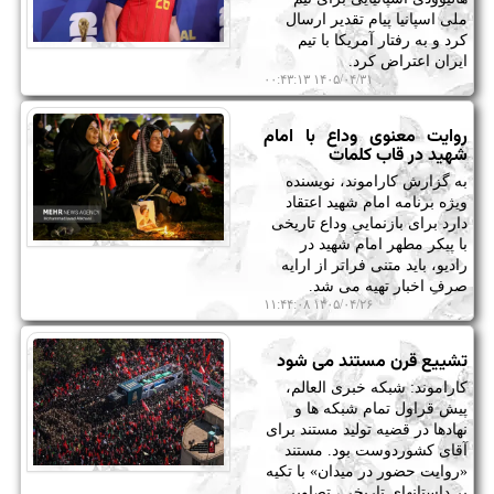
ملی اسپانیا پیام تقدیر ارسال
کرد و به رفتار آمریکا با تیم
ایران اعتراض کرد.
۱۴۰۵/۰۴/۳۱ ۰۰:۴۳:۱۳
روایت معنوی وداع با امام
شهید در قاب کلمات
به گزارش کاراموند، نویسنده
ویژه برنامه امام شهید اعتقاد
دارد برای بازنماییِ وداع تاریخی
با پیکر مطهر امام شهید در
رادیو، باید متنی فراتر از ارایه
صرفِ اخبار تهیه می شد.
۱۴۰۵/۰۴/۲۶ ۱۱:۴۴:۰۸
تشییع قرن مستند می شود
کاراموند: شبکه خبری العالم،
پیش قراول تمام شبکه ها و
نهادها در قضیه تولید مستند برای
آقای کشوردوست بود. مستند
«روایت حضور در میدان» با تکیه
بر داستانهای تاریخی، تصاویر