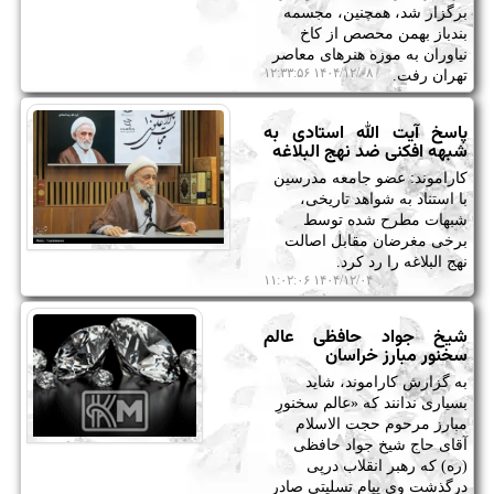
برگزار شد، همچنین، مجسمه
بندباز بهمن محصص از کاخ
نیاوران به موزه هنرهای معاصر
۱۴۰۴/۱۲/۰۸ ۱۲:۳۳:۵۶
تهران رفت.
پاسخ آیت الله استادی به
شبهه افکنی ضد نهج البلاغه
کاراموند: عضو جامعه مدرسین
با استناد به شواهد تاریخی،
شبهات مطرح شده توسط
برخی مغرضان مقابل اصالت
نهج البلاغه را رد کرد.
۱۴۰۴/۱۲/۰۴ ۱۱:۰۲:۰۶
شیخ جواد حافظی عالم
سخنور مبارز خراسان
به گزارش کاراموند، شاید
بسیاری ندانند که «عالم سخنورِ
مبارز مرحوم حجت الاسلام
آقای حاج شیخ جواد حافظی
(ره) که رهبر انقلاب درپی
درگذشت وی پیام تسلیتی صادر