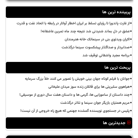
پربیننده ترین ها
از غارت پاندورا تا رؤیای تسلط بر ایران اخطار آواتار در رابطه با اتحاد نفت و قدرت
عشق در دل بماند شنیدنی شد نتیجه چند ماه تمرین عاشقانه!
اکران ویدئوی بنی در سینماتک خانه هنرمندان
صدابردار و صداگذار پیشکسوت سینما درگذشت
برنامه مجید واشقانی توقیف شد
پربحث ترین ها
جوانان با فیلم کوتاه جهان بینی خویش را تصویر می کنند خلأ بزرگ سرمایه
هیاهوی سلبریتی ها برای قاتلان زنده سوز میدان علیخانی
چند داستان از سامورایی ها، گرمی ها و داستان هفت سال دوری از موسیقی!
مریم همتیان بازیگر جوان سینما و تئاتر درگذشت
پلیس در جستجوی نویسنده گمشده جهنمی که هیچ راه خروجی از آن نیست!
جدیدترین ها