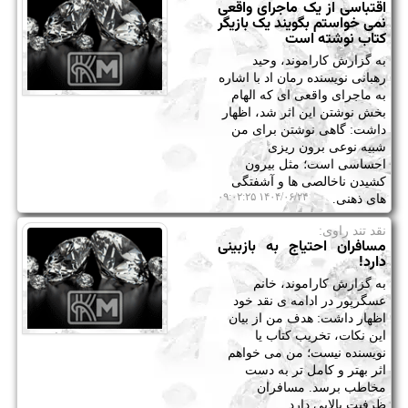
اقتباسی از یک ماجرای واقعی
نمی خواستم بگویند یک بازیگر
کتاب نوشته است
به گزارش کاراموند، وحید
رهبانی نویسنده رمان اد با اشاره
به ماجرای واقعی ای که الهام
بخش نوشتن این اثر شد، اظهار
داشت: گاهی نوشتن برای من
شبیه نوعی برون ریزی
احساسی است؛ مثل بیرون
کشیدن ناخالصی ها و آشفتگی
۱۴۰۴/۰۶/۲۴ ۰۹:۰۲:۲۵
های ذهنی.
نقد تند راوی:
مسافران احتیاج به بازبینی
دارد!
به گزارش کاراموند، خانم
عسگرپور در ادامه ی نقد خود
اظهار داشت: هدف من از بیان
این نکات، تخریب کتاب یا
نویسنده نیست؛ من می خواهم
اثر بهتر و کامل تر به دست
مخاطب برسد. مسافران
ظرفیت بالایی دارد.