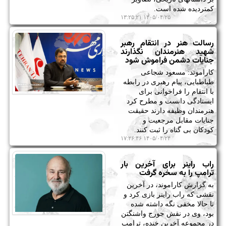
کمتردیده شده است.
۱۴۰۵/۰۴/۲۵ ۱۳:۲۵:۲۱
رسالت هنر در انتقام رهبر
شهید هنرمندان نگذارند
جنایات دشمن فراموش شود
کاراموند: مسعود شجاعی
طباطبایی، پیام رهبری در رابطه
با انتقام را فراخوانی برای
ایستادگی دانست و مطرح کرد
هنرمندان وظیفه دارند حقیقت
جنایات مقابل مرجعیت و
کودکان بی گناه را ثبت کنند.
۱۴۰۵/۰۴/۲۴ ۱۷:۲۶:۴۶
راب راینر برای آخرین بار
ترامپ را به سخره گرفت
به گزارش کاراموند، در آخرین
نقشی که راب راینر بازی کرد و
تا حالا مخفی نگه داشته شده
بود، وی در نقش جورج واشنگتن
در مجموعه آخرین خنده، ترامپ