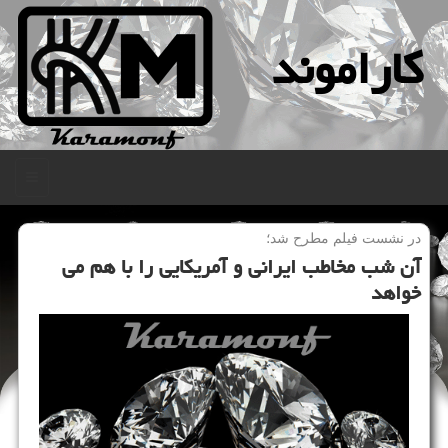
كاراموند
منو
در نشست فیلم مطرح شد؛
آن شب مخاطب ایرانی و آمریكایی را با هم می
خواهد