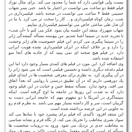
نیست ولی قوانینی دارد كه شما را محدود می كند. برای مثال نوزاد
فیلم فقط دو ساعت می توانست در اختیار ما باشد. حتی پسر شهاب
حسینی فقط ۴ ساعت می توانست در صحنه باشد. فیلمبرداری در
شب، زمان كوتاه فیلمبرداری و… كار را سخت تر می كرد. یا ما در
آن
هتل
طی ساعتی خاص می توانستیم فیلمبرداری نماییم.
شهاب شهرزاد منتقد این جلسه بیان نمود: فكر می كنم با «آن شب»
با تجربه جدید در سینما آشنا شدیم. من پیوسته مسأله گمشدگی ژانر
را در سینما پیگیری می كردم. این فیلم خصوصیت های ژانر وحشت
را دارد و بر خلاف اینكه در ایران فیلمبرداری نشده هویت ایرانی
دارد. در فیلم هیچ صحنه ای نمی بینید كه از جاذبه های آنجا سو
استفاده شده باشد.
وی اضافه كرد: این مورد در فیلم های كمدی بسیار وجود دارد اما این
فیلم دغدغه دیگری داشته و نخستین فیلمی است كه می شود ژانر را
در آن پیگیری كرد. به نظرم برای معرفی شخصیت ها در ابتدای فیلم
یك دورهمی داریم كه در آن تطبیق درستی با روایتی كه بعداً اتفاق
می افتد، وجود ندارد. مسأله سقط جنین و خیانت در این فیلم وجود
دارد كه به شدت این روزها در جامعه ما اوج گرفته است. اینكه
سینماگری در آمریكا با دو مفهوم مهم كه جامعه ایرانی دست به
گریبان است، سر و كار داشته بسیار مهم می باشد. به نظرم قدم رو
به جلویی در این عرصه برداشته شده است.
این منتقد افزود: تأكیدی كه فیلم برای پیشبرد خود با نمادها می كند
سواد بصری مخاطب را تحریك می كند، از نگاه فرم و نشانه شناسی
به مخاطب جدی تر نزدیك می شود. ورود به درونیات شخصیت ها
مسأله ای است كه البته مغفول مانده است. تاكید بر مصرف مواد