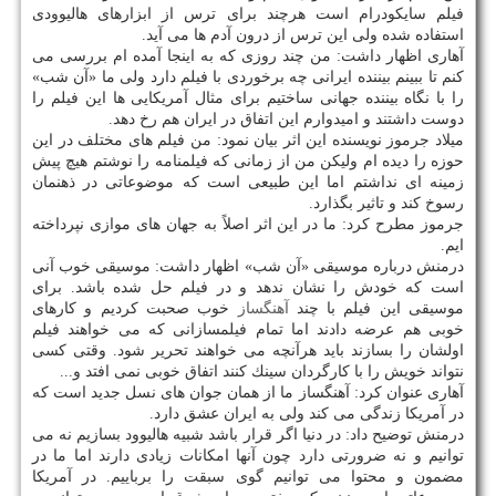
فیلم سایكودرام است هرچند برای ترس از ابزارهای هالیوودی
استفاده شده ولی این ترس از درون آدم ها می آید.
آهاری اظهار داشت: من چند روزی كه به اینجا آمده ام بررسی می
كنم تا ببینم بیننده ایرانی چه برخوردی با فیلم دارد ولی ما «آن شب»
را با نگاه بیننده جهانی ساختیم برای مثال آمریكایی ها این فیلم را
دوست داشتند و امیدوارم این اتفاق در ایران هم رخ دهد.
میلاد جرموز نویسنده این اثر بیان نمود: من فیلم های مختلف در این
حوزه را دیده ام ولیكن من از زمانی كه فیلمنامه را نوشتم هیچ پیش
زمینه ای نداشتم اما این طبیعی است كه موضوعاتی در ذهنمان
رسوخ كند و تاثیر بگذارد.
جرموز مطرح كرد: ما در این اثر اصلاً به جهان های موازی نپرداخته
ایم.
درمنش درباره موسیقی «آن شب» اظهار داشت: موسیقی خوب آنی
است كه خودش را نشان ندهد و در فیلم حل شده باشد. برای
موسیقی این فیلم با چند
آهنگساز
خوب صحبت كردیم و كارهای
خوبی هم عرضه دادند اما تمام فیلمسازانی كه می خواهند فیلم
اولشان را بسازند باید هرآنچه می خواهند تحریر شود. وقتی كسی
نتواند خویش را با كارگردان سینك كنند اتفاق خوبی نمی افتد و...
آهاری عنوان كرد: آهنگساز ما از همان جوان های نسل جدید است كه
در آمریكا زندگی می كند ولی به ایران عشق دارد.
درمنش توضیح داد: در دنیا اگر قرار باشد شبیه هالیوود بسازیم نه می
توانیم و نه ضرورتی دارد چون آنها امكانات زیادی دارند اما ما در
مضمون و محتوا می توانیم گوی سبقت را برباییم. در آمریكا