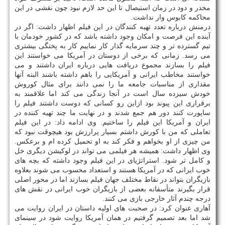
مخدر و دود در زمان استیصال تا این حد لازم نبود چون نقشی در این
محاكمه كابوس وار نداشت.
درمنش درباره تعدد تهیه كنندگان در این فیلم اظهار داشت: اگر در
آینده این فرصت و امكان وجود داشته باشد كه در كشور خودمان با
تیم گسترده تر و چند سرمایه گذار كار نماییم كار به پختگی بیشتری
می رسد. زمانی كه برخی از دوستان در آمریكا می خواستند این
فیلم را بسازند مجموع دریافت هایی درباره ایران داشتند و می
خواستند مخاطب ایرانی و آمریكایی را باهم داشته باشند البته آنها
مقداری از مناسبات جامعه ما را نمی دانند برای مثال كوروش
خودش سیزده سال است در آنجا زندگی می كند اما علاقمند به
برقراری این پیوند بود ازاین رو كسانی كه دوست داشتند فیلم را
ساپورت كنند دور هم جمع شدند و در نهایت ما چند تهیه كننده در
ایران و آمریكا این فیلم را ساختیم. وی ادامه داد: در این فیلم
تعاملی كه من با كورش داشتم بسیار پرارزش بود هیچوقت نبود كه
من چیزی از او بخواهم و فكر كند به او تحمیل كرده ام و برعكس.
وی اظهار داشت: همیشه هر فیلمی می تواند در لوكیشن دیگری خل
و كامل تر شود. استراتژیای در این فیلم وجود داشته كه بچه های
خوب ایرانی كه در آمریكا هستند و استعداد محسوب می شوند بعلاوه
بازیگران بتواند در نقاط مختلف جهان فیلم بسازند اما در محور اصلی
قرار بگیرند متأسفانه بعضی از بازیگران خوب ایرانی در نقش های
درجه چندم آثار خارجی بازی می كنند.
آهاری عنوان كرد: در صحبت های اولیه داستان در ایران روایت می
شد اما بعد تصمیم گرفتیم در همان آمریكا روایت شود در سینمای