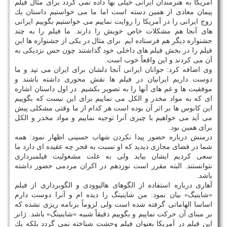
آمریكا به هنرمندان ایرانی خیلی بها داده نمی گردد برای مثال فیلم
پیمان معادی از همین دسته است اما ما می خواستیم داستان یك
زوج ایرانی را در آمریكا را روایت نماییم می خواستیم بگوییم ایرانی
های آنجا هم مشكلات خاص خویش را دارند. ما فیلم را به چند
جشنواره دیگر هم فرستاده ایم. برای مثال در یكی از جشنواره ها این
فیلم را در بخش فیلم های داخلی خود گذاشتند چون حس نزدیكی به
آن می كردند و این واقعاً خوب است.
وی اضافه كرد: جوانان ایرانی آنجا دلشان برای ایران می تپد و ما
دوست داریم ایرانیان در فیلم ها نقش محوری داشته باشند و
موفقیت ها و غم های آنها را به تصویر بكشیم. در اول داستان اشاره
ای كه به مواد مخدر و الكل می نماییم برای این نیست كه بگوییم
این كابوس ها بر اثر آن بوده است هر كدام از ما وقتی مشكلی پیش
می آید می خواهیم با چیزی آنرا توجیه نماییم و مواد مخدر و الكل
برای همین بود.
درمنش درباره حضور پیدا نكردن شهاب حسینی اظهار نمود: همه
شما در فضای مجازی دیدید كه او نسبت به فجر چه عقیده ای دارد ما
سعی كردیم ایشان بیاید ولی به علت مشغولیت فیلمبرداری
نتوانستند. البته مقرر است نوزدهم در اكران مردمی حضور داشته
باشد.
آهاری درباره استفاده از الگوهای هالیوودی و الگوبرداری از فیلم
«شاینیگ» بیان نمود: من شاینینگ را دیده ام و آنرا دوست دارم
اساسا الهاماتی گرفته شده است ولی لزوماً برنامه ریزی نشده كه
بر مبنای آن حركت نماییم و بگوییم دقیقاً شبیه «شاینینگ» باشد. ژانر
این فیلم در آمریكا بعنوان فیلم وحشت شناخته نمی گردد بلكه یك