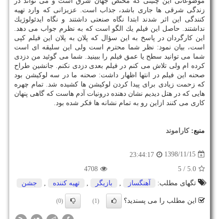
موضوعاتی این چنینی كه مختص جهان شرق است و می تواند در
زندگی شرقی ها جاری باشد، جذاب است. عزیزانی كه وارد تهیه
كنندگی این اثر شدند ابتدا نگاه صنعتی داشتند و نگاه ایدئولوژیك
نداشتند. حاصل این فیلم یك الگو است كه به نظرم جواب می دهد.
این كارگردان در پاسخ به این سؤال كه پلان به پلان این فیلم كپی
است، بیان نمود: نظر شما محترم است ولی این سلیقه ای است
شما می توانید سطح یا عمق فیلم را ببینید. شما می گوئید من دزدی
كرده ام ولی تلاش می كنم در فیلم بعدی دزدی نكنم. جانشین طراح
صحنه این فیلم در انتها اظهار داشت: صحنه ما در سه لوكیشن بود
كه زحمت زیادی برای پیدا كردن لوكیشن ها كشیده شد. تمام چهره
هایی كه در هتل دیدیم نشان دهنده درونیات آدم هاست كه گاهی پنهان
كاری می كنند ازاین رو به تمام نشانه ها فكر شده بود.
منبع:
كاراموند
1398/11/15
23:44:17
4708
/ 5
5.0
تگهای مطلب:
آهنگساز
,
بازیگر
,
تهیه كننده
,
جشن
این مطلب را می پسندید؟
(0)
(1)