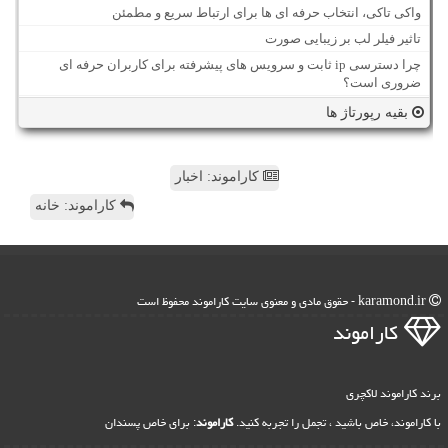
واکی تاکی، انتخاب حرفه ای ها برای ارتباط سریع و مطمئن
تاثیر فیلر لب بر زیبایی صورت
چرا دسترسی ip ثابت و سرویس های پیشرفته برای کاربران حرفه ای
ضروری است؟
بقیه رپورتاژ ها
کاراموند: اخبار
کاراموند: خانه
karamond.ir - حقوق مادی و معنوی سایت كاراموند محفوظ است
كاراموند
برند کاراموند لاکچری
با کاراموند، خاص باشید ، تجمل را تجربه کنید.
کاراموند
: برای خاص پسندان