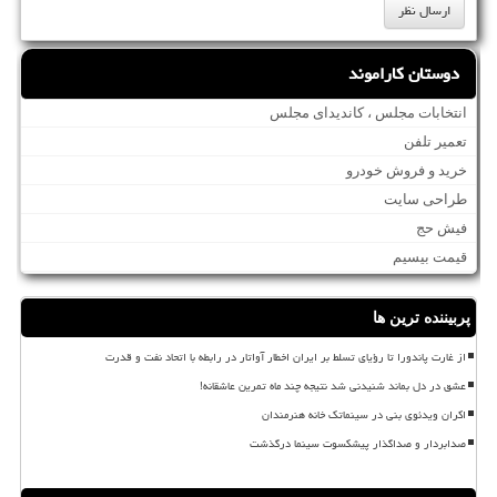
دوستان کاراموند
انتخابات مجلس ، کاندیدای مجلس
تعمیر تلفن
خرید و فروش خودرو
طراحی سایت
فیش حج
قیمت بیسیم
پربیننده ترین ها
از غارت پاندورا تا رؤیای تسلط بر ایران اخطار آواتار در رابطه با اتحاد نفت و قدرت
عشق در دل بماند شنیدنی شد نتیجه چند ماه تمرین عاشقانه!
اکران ویدئوی بنی در سینماتک خانه هنرمندان
صدابردار و صداگذار پیشکسوت سینما درگذشت