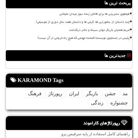
پربحث ترین ها
هیاهوی سلبریتی ها برای قاتلان زنده سوز میدان علیخانی
چند داستان از سامورایی ها، گرمی ها و داستان هفت سال دوری از موسیقی!
مریم همتیان بازیگر جوان سینما و تئاتر درگذشت
پلیس در جستجوی نویسنده گمشده جهنمی که هیچ راه خروجی از آن نیست!
جدیدترین ها
KARAMOND Tags
مد
جشن
بازیگر
ایران
رپورتاژ
فرهنگ
جشنواره
زندگی
رپورتاژهای کاراموند
راهنمای کامل استفاده از پایه سرفیس پرو