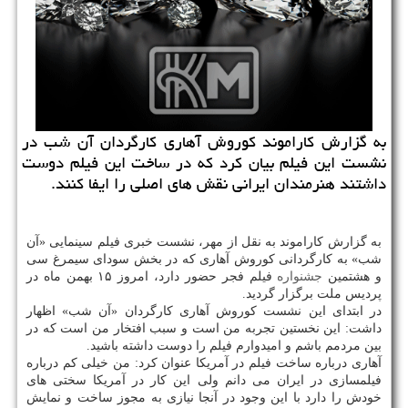
به گزارش كاراموند كوروش آهاری كارگردان آن شب در
نشست این فیلم بیان كرد كه در ساخت این فیلم دوست
داشتند هنرمندان ایرانی نقش های اصلی را ایفا كنند.
به گزارش كاراموند به نقل از مهر، نشست خبری فیلم سینمایی «آن
شب» به كارگردانی كوروش آهاری كه در بخش سودای سیمرغ سی
و هشتمین
جشنواره
فیلم فجر حضور دارد، امروز ۱۵ بهمن ماه در
پردیس ملت برگزار گردید.
در ابتدای این نشست كوروش آهاری كارگردان «آن شب» اظهار
داشت: این نخستین تجربه من است و سبب افتخار من است كه در
بین مردمم باشم و امیدوارم فیلم را دوست داشته باشید.
آهاری درباره ساخت فیلم در آمریكا عنوان كرد: من خیلی كم درباره
فیلمسازی در ایران می دانم ولی این كار در آمریكا سختی های
خودش را دارد با این وجود در آنجا نیازی به مجوز ساخت و نمایش