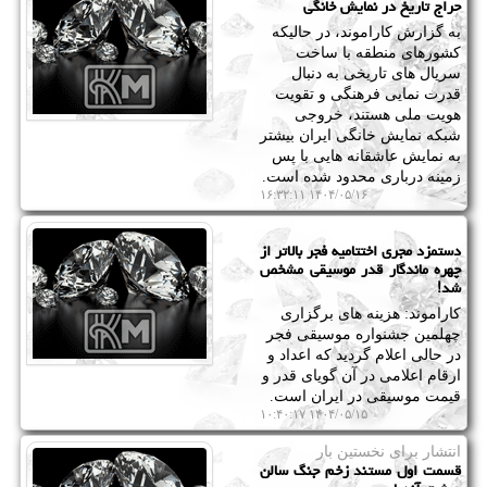
حراج تاریخ در نمایش خانگی
به گزارش کاراموند، در حالیکه
کشورهای منطقه با ساخت
سریال های تاریخی به دنبال
قدرت نمایی فرهنگی و تقویت
هویت ملی هستند، خروجی
شبکه نمایش خانگی ایران بیشتر
به نمایش عاشقانه هایی با پس
زمینه درباری محدود شده است.
۱۴۰۴/۰۵/۱۶ ۱۶:۳۲:۱۱
دستمزد مجری اختتامیه فجر بالاتر از
چهره ماندگار قدر موسیقی مشخص
شد!
کاراموند: هزینه های برگزاری
چهلمین جشنواره موسیقی فجر
در حالی اعلام گردید که اعداد و
ارقام اعلامی در آن گویای قدر و
قیمت موسیقی در ایران است.
۱۴۰۴/۰۵/۱۵ ۱۰:۴۰:۱۷
انتشار برای نخستین بار
قسمت اول مستند زخم جنگ سالن