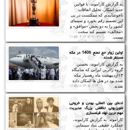
به گزارش کاراموند، با قوانین
جدید اسکار، تحلیل اتفاقات
ناخوشایندی که ممکنست در پی
این تصمیم رقم بخورد و سینمای
کشور را به دو بخش «موافق» و
«مخالف» تقسیم کند سخت
۱۴۰۵/۰۲/۱۷ ۱۱:۵۵:۰۳
نیست.
اولین زوار حج تمتع 1405 در مکه
مستقر شدند
به گزارش کاراموند، نخستن
گروه زائرین ایرانی که شامگاه
۱۳اردیبهشت ماه رهسپار مکه
شده بود در هتل ها اسکان داده
۱۴۰۵/۰۲/۱۴ ۱۶:۵۵:۱۱
شدند.
ادعای بین المللی بودن و خروجی
تلویزیونی تناقض بزرگ مدیریت
مهم ترین نهاد فیلمسازی
کاراموند: به گزارش کاراموند،
عملکرد حقیقی بنیاد سینمایی