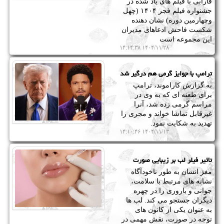
فارابی با فیلم های یاد شده در
جشنواره فیلم فجر ۱۴۰۴ (چهل
وچهارمین دوره) نشان دهنده
شکست فاحش ادعاهای مدیران
این مجموعه است
۱۴۰۴/۱۱/۲۸ ۱۴:۱۴:۳۸
ترامپ با جوایز گرمی هم درگیر شد
به گزارش کاراموند، ترامپ
برای طعنه ای که به وی در
مراسم گرمی زده شد، آنرا
غیرقابل تماشا خواند و مجری را
تهدید به شکایت نمود.
۱۴۰۴/۱۱/۱۳ ۱۴:۱۰:۴۶
تاثیر فیلر لب بر زیبایی صورت
مغز انسان به طور ناخودآگاه
نشانه های مرتبط با سلامت،
جوانی و باروری را در چهره
دیگران جستجو می کند. لب ها
به عنوان یکی از کانون های
توجه در صورت، نقش مهمی در