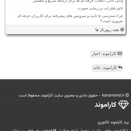
واکی تاکی، انتخاب حرفه ای ها برای ارتباط سریع و مطمئن
تاثیر فیلر لب بر زیبایی صورت
چرا دسترسی ip ثابت و سرویس های پیشرفته برای کاربران حرفه ای
ضروری است؟
بقیه رپورتاژ ها
کاراموند: اخبار
کاراموند: خانه
karamond.ir - حقوق مادی و معنوی سایت كاراموند محفوظ است
كاراموند
برند کاراموند لاکچری