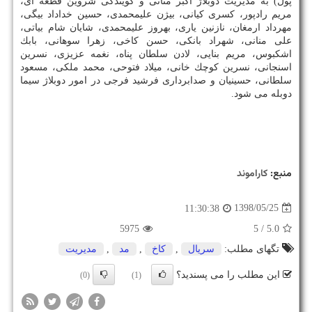
پول) به مدیریت دوبلاژ اكبر منانی و گویندگی شروین قطعه ای،
مریم رادپور، كسری كیانی، بیژن علیمحمدی، حسین خداداد بیگی،
مهرداد ارمغان، نازنین یاری، بهروز علیمحمدی، شایان شام بیاتی،
علی منانی، شهراد بانكی، حسن كاخی، زهرا سوهانی، بابك
اشكبوس، مریم بنایی، لادن سلطان پناه، نغمه عزیزی، نسرین
اسنجانی، نسرین كوچك خانی، میلاد فتوحی، محمد ملكی، مسعود
سلطانی، حسینیان و صدابرداری فرشید فرجی در امور دوبلاژ سیما
دوبله می شود.
منبع:
كاراموند
1398/05/25
11:30:38
5975
/ 5
5.0
تگهای مطلب:
سریال
,
كاخ
,
مد
,
مدیریت
این مطلب را می پسندید؟
(0)
(1)