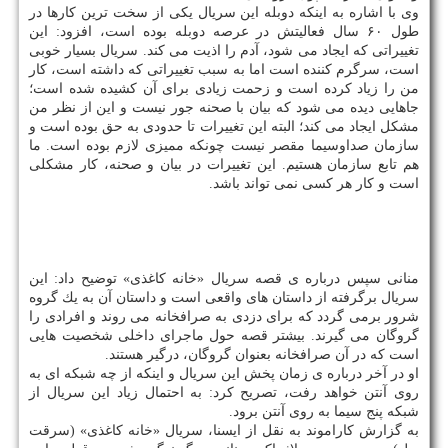
وی با اشاره به اینكه دوبله این سریال یكی از سخت ترین كارها در
طول ۶۰ سال فعالیتش در عرصه دوبله بوده است، افزود: این
تغییراتی كه ایجاد می شود، آدم را اذیت می كند. سریال بسیار خوبی
است، سرگرم كننده است اما به سبب تغییراتی كه داشته است، كار
من را زیاد كرده است و زحمت زیادی برای آن كشیده شده است؛
جاهایی دیده می شود كه بیان با صحنه جور نیست و این از نظر من
مشكل ایجاد می كند؛ البته این تغییرات تا حدودی به حق بوده است و
سازمان صداوسیما مقصر نیست چونكه ممیزی لازم بوده است. ما
هم تابع سازمان هستیم. این تغییرات در بیان و صحنه، كار مشكلی
است و كار هر كسی نمی تواند باشد.
منانی سپس درباره ی قصه سریال «خانه كاغذی» توضیح داد: این
سریال برگرفته از داستان های واقعی است و داستان آن به یك گروه
شرور برمی گردد كه برای دزدی به صرافخانه می روند و افرادی را
گروگان می گیرند. بیشتر قصه حول ماجرای داخلی شخصیت هایی
است كه در آن صرافخانه بعنوان گروگان، درگیر هستند.
او در آخر درباره ی زمان پخش این سریال و اینكه از چه شبكه ای به
روی آنتن خواهد رفت، تصریح كرد: به احتمال زیاد این سریال از
شبكه پنج سیما به روی آنتن برود.
به گزارش كاراموند به نقل از ایسنا، سریال «خانه كاغذی» (سرقت