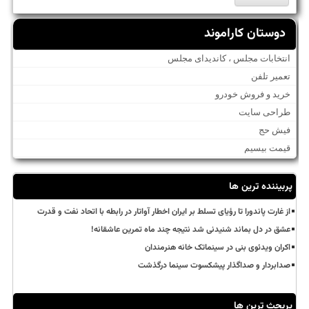
دوستان کاراموند
انتخابات مجلس ، کاندیدای مجلس
تعمیر تلفن
خرید و فروش خودرو
طراحی سایت
فیش حج
قیمت بیسیم
پربیننده ترین ها
از غارت پاندورا تا رؤیای تسلط بر ایران اخطار آواتار در رابطه با اتحاد نفت و قدرت
عشق در دل بماند شنیدنی شد نتیجه چند ماه تمرین عاشقانه!
اکران ویدئوی بنی در سینماتک خانه هنرمندان
صدابردار و صداگذار پیشکسوت سینما درگذشت
پربحث ترین ها