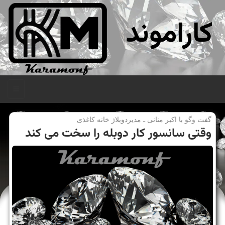
کاراموند
منو
گفت وگو با اكبر منانی ـ مدیردوبلاژ خانه كاغذی
وقتی سانسور كار دوبله را سخت می كند