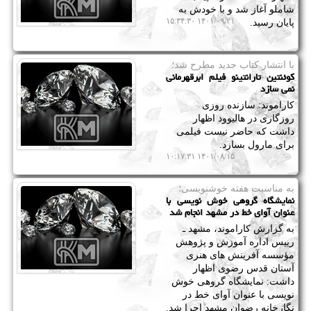
شاملو آغاز شد و با خودش به
۱۴۰۱/۰۹/۲۱ ۱۵:۳۴:۳۰
پایان رسید.
با انتشار كتاب جدید مطرح شد؛
کوئنتین تارانتینو فیلم ابرقهرمانی
نمی سازد
کاراموند: سازنده روزی
روزگاری در هالیوود اظهار
داشت که حاضر نیست فیلمی
برای مارول بسازد.
۱۴۰۱/۰۸/۱۵ ۱۰:۱۷:۳۱
به مناسبت هفته خوشنویسی؛
نمایشگاه گروهی خوش نویسی با
عنوان آوای خط در مشهد انجام شد
به گزارش کاراموند، مشهد ـ
رییس اداره آموزش و پژوهش
مؤسسه آفرینش های هنری
آستان قدس رضوی اظهار
داشت: نمایشگاه گروهی خوش
نویسی با عنوان آوای خط در
نگارخانه رضوان مشهد اجرا شد.