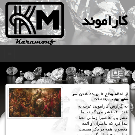
كاراموند
منو
آرشیو مطالب
: كتاب
از لحظه وداع تا بریده شدن سر
مطهر بهترین بنده خدا
به گزارش کاراموند، عرب به
عدد ۱۰، عشر می گوید، اما
عشر و یا عاشورا زمانی معنا
پیدا کرد که پیامبران و ائمه
معصوم، همه در ذکر مصیبت
عظما، ذبح عظیم گریستند و نه