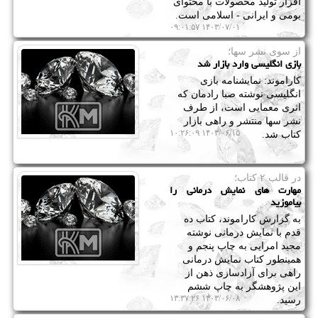
افزار تولید محصولات با محتوای
بومی و ایرانی - اسلامی است.
۱۴۰۳/۰۷/۰۱ ۰۹:۰۱:۵۷
از سوی نشر سها؛
بازی انگلیسی وارد بازار شد
کاراموند: نمایشنامه بازی
انگلیسی نوشته صبا رادمان که
اثری معمایی است، از طرف
نشر سها منتشر و راهی بازار
۱۴۰۳/۰۶/۱۵ ۱۰:۲۶:۰۹
کتاب شد.
در قالب ۲ كتاب؛
مهارت های نمایش درمانی را
بیاموزید
به گزارش کاراموند، کتاب ده
قدم با نمایش درمانی نوشته
مجید امرایی به چاپ پنجم و
همینطور کتاب نمایش درمانی
راهی برای آزادسازی ذهن از
این پژوهشگر به چاپ ششم
۱۴۰۳/۰۶/۰۸ ۱۳:۳۷:۲۶
رسید.