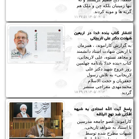
تنها زمینیان بلکه جِن و مَلِک هم
گریه ها و مویه کردند.
۱۴۰۵/۰۴/۰۵ ۱۱:۲۷:۵۱
انتشار کتاب بنده خدا در اربعین
شهادت دکتر علی لاریجانی
به گزارش کاراموند، ، همزمان
با اربعین شهادت استاد دانشمند
و مجاهد نستوه، علی لاریجانی،
کتاب «بنده خدا؛ یادنامه چهلمین
روز عروج شهید دکتر علی
لاریجانی» به تلاش رسول
جعفریان و حجت الاسلام
محمدمهدی معراجی منتشر
۱۴۰۵/۰۲/۱۲ ۱۸:۲۹:۱۹
گردید.
پاسخ آیت الله استادی به شبهه
افکنی ضد نهج البلاغه
کاراموند: عضو جامعه مدرسین
با استناد به شواهد تاریخی،
شبهات مطرح شده توسط