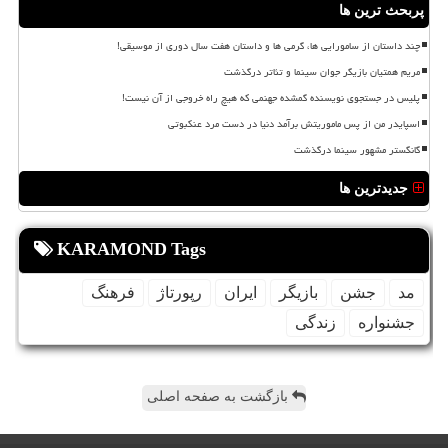
پربحث ترین ها
چند داستان از سامورایی ها، گرمی ها و داستان هفت سال دوری از موسیقی!
مریم همتیان بازیگر جوان سینما و تئاتر درگذشت
پلیس در جستجوی نویسنده گمشده جهنمی که هیچ راه خروجی از آن نیست!
اسپایدر من از پس ماموریتش برآمد دنیا در دست مرد عنکبوتی
گانگستر مشهور سینما درگذشت
جدیدترین ها
KARAMOND Tags
مد
جشن
بازیگر
ایران
رپورتاژ
فرهنگ
جشنواره
زندگی
بازگشت به صفحه اصلی