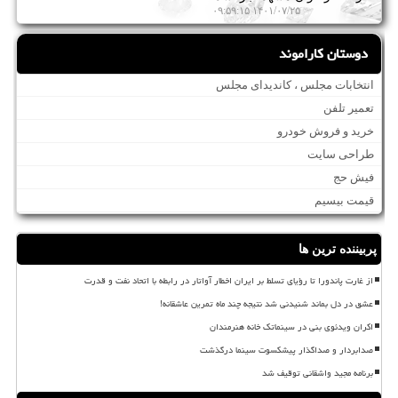
۱۴۰۱/۰۷/۲۵ ۰۹:۵۹:۱۵
دوستان کاراموند
انتخابات مجلس ، کاندیدای مجلس
تعمیر تلفن
خرید و فروش خودرو
طراحی سایت
فیش حج
قیمت بیسیم
پربیننده ترین ها
از غارت پاندورا تا رؤیای تسلط بر ایران اخطار آواتار در رابطه با اتحاد نفت و قدرت
عشق در دل بماند شنیدنی شد نتیجه چند ماه تمرین عاشقانه!
اکران ویدئوی بنی در سینماتک خانه هنرمندان
صدابردار و صداگذار پیشکسوت سینما درگذشت
برنامه مجید واشقانی توقیف شد