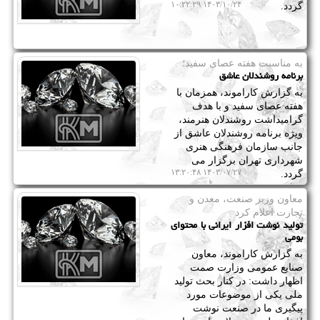
۱۴۰۳/۱۰/۲۴ ۱۰:۲۲:۲۹
گردد.
به مناسبت هفته عصای سفید؛
برنامه روشندلان عاشق
به گزارش کاراموند، همزمان با
هفته عصای سفید و با هدف
گرامیداشت روشندلان هنرمند،
ویژه برنامه روشندلان عاشق از
جانب سازمان فرهنگی هنری
شهرداری تهران برگزار می
۱۴۰۳/۰۷/۲۷ ۱۳:۲۰:۴۸
گردد.
معاون وزیر صنعت، معدن و
تجارت اعلام كرد
تولید نوشت افزار ایرانی با محتوای
بومی
به گزارش کاراموند، معاون
صنایع عمومی وزارت صمت
اظهار داشت: در کنار بحث تولید
ملی یکی از موضوعات مورد
پیگیری ما در صنعت نوشت