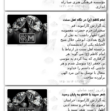
مؤسسه فرهنگی هنری صبا راه
۱۴۰۱/۱۲/۱۸ ۱۷:۳۱:۰۷
اندازی.
امام کاظم (ع) در نگاه اهل سنت
به گزارش کاراموند، قم
سخنران حرم حضرت معصومه
(س) اظهار داشت: به نقل از
تاریخ بغدادی، ابوعلی خلال شیخ
الحنابله یکی از اندیشمندان
برجسته اهل سنت در ارتباط با
امام کاظم (ع) می گوید؛ هر
گرفتاری که پیدا کردم به موسی
بن جعفر (ع) متوسل شدم و هر
حاجتی که داشتم را خداوند
متعال با توسل به این مرد الهی
برآورده ساخت.
۱۴۰۱/۱۱/۲۷ ۱۲:۵۰:۱۸
زادروز احمد شاملو،
شعر سپید با شاملو به پایان رسید
به گزارش کاراموند، خراسان
رضوی یک شاعر و منتقد ادبی
اظهار داشت: شعر سپید با