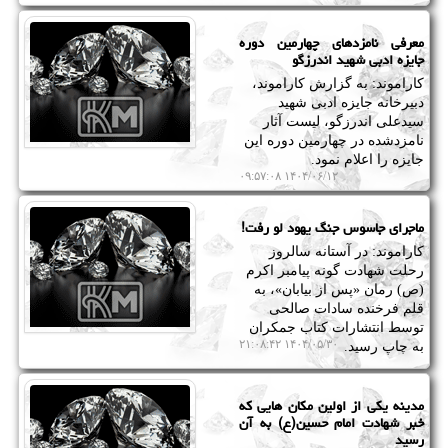
معرفی نامزدهای چهارمین دوره
جایزه ادبی شهید اندرزگو
کاراموند: به گزارش کاراموند،
دبیرخانه جایزه ادبی شهید
سیدعلی اندرزگو، لیست آثار
نامزدشده در چهارمین دوره این
جایزه را اعلام نمود.
۱۴۰۴/۰۶/۱۲ ۰۹:۵۷:۰۸
ماجرای جاسوس جنگ یهود لو رفت!
کاراموند: در آستانه سالروز
رحلت شهادت گونه پیامبر اکرم
(ص) رمان «پس از بیابان»، به
قلم فرخنده سادات صالحی
توسط انتشارات کتاب جمکران
۱۴۰۴/۰۵/۳۰ ۲۱:۰۸:۴۲
به چاپ رسید.
مدینه یکی از اولین مکان هایی که
خبر شهادت امام حسین(ع) به آن
رسید