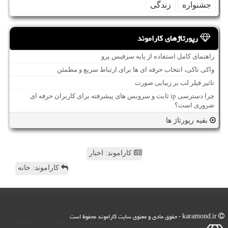
جشنواره
زندگی
رپورتاژهای کاراموند
راهنمای کامل استفاده از پایه سرفیس پرو
واکی تاکی، انتخاب حرفه ای ها برای ارتباط سریع و مطمئن
تاثیر فیلر لب بر زیبایی صورت
چرا دسترسی ip ثابت و سرویس های پیشرفته برای کاربران حرفه ای
ضروری است؟
بقیه رپورتاژ ها
کاراموند: اخبار
کاراموند: خانه
karamond.ir - حقوق مادی و معنوی سایت كاراموند محفوظ است