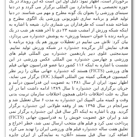
برخوردار است، اظهار نمود: دلیل اول این است كه این رویداد در یك
حوزه تخصصی و با استاندارد بین المللی برگزار می گردد و در دنیا
سینمای ورزشی را بعنوان یك گونه مطرح و مهم می شناسند. در دنیا
تولید فیلم و برنامه سازی تلویزیونی ورزشی یك الگوی مطرح و
شناخته شده است كه طرفداران بی شماری دارد. شیعه با اشاره به
اینكه شبكه ورزش از امشب شنبه ۲۳ دی تا آخر هفته هر شب در یك
برنامه زنده با عنوان «سینما ورزش» به پوشش
جشنواره
می پردازد،
بیان كرد: تلاش می نماییم در تعطیلات نوروز هم یك ویژه برنامه با
هدف نمایش آثار برگزیده
جشنواره
در شبكه ورزش تولید نماییم.
سیدمجتبی علوی دبیر یازدهمین
جشنواره
بین المللی فیلم های
ورزشی و چهارمین
جشنواره
بین المللی عكس ورزشی در این
نشست با اشاره به اینكه ۱۱۶ كشور دنیا عضو فدراسیون جهانی فیلم
های ورزشی (FICTS) هستند كه
جشنواره
جهانی میلان را زیر نظر
كمیسیون فرهنگی كمیته بین المللی المپیك( IOC) برگزار می نماید،
اظهار نمود: ایران از سال ۱۳۸۱ به عضویت این فدراسیون درآمد و
جریان برگزاری این
جشنواره
تا سال ۱۳۸۹ ادامه داشت اما در آن
سال به علت اختلافات داخلی همچون اختلافات سازمان تربیت بدنی
وقت و كمیته ملی المپیك این
جشنواره
به مدت ۶ سال تعطیل شد و
سرانجام در سال ۱۳۹۵ بعد از وقفه طولانی این
جشنواره
برگزار
گردید. وی با اشاره به اینكه اگر سال قبل این
جشنواره
برگزار نمی
شد و ایران حق عضویت خویش را به فدراسیون جهانی (FICTS)
پرداخت نمی كرد و فیلم های منتخب ارسال نمی شد، خطر اخراج و
تعلیق هفت ساله
جشنواره
فیلم های ورزشی ایران را تهدید می كرد،
اضافه كرد: سال قبل مستند «آتلان» به نمایندگی از ایران جایزه