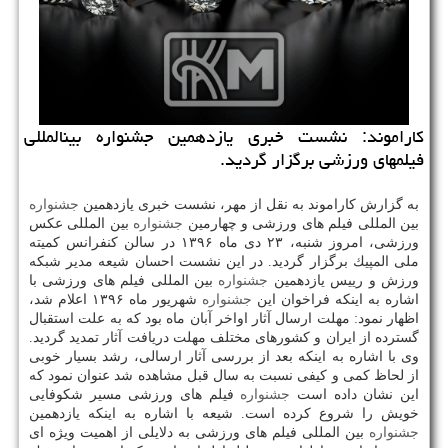
كاراموند: نشست خبری یازدهمین جشنواره بین‎المللی
فیلم‎های ورزشی برگزار گردید.
به گزارش كاراموند به نقل از مهر، نشست خبری یازدهمین
جشنواره
بین المللی فیلم های ورزشی و چهارمین
جشنواره
بین المللی عكس
ورزشی، امروز شنبه، ۲۳ دی ماه ۱۳۹۶ در سالن كنفرانس كمیته
ملی المپیك برگزار گردید. در این نشست احسان شیعه مدیر شبكه
ورزش و رییس یازدهمین
جشنواره
بین المللی فیلم های ورزشی با
اشاره به اینكه فراخوان این
جشنواره
شهریور ماه ۱۳۹۶ اعلام شد،
اظهار نمود: مهلت ارسال آثار اواخر آبان ماه بود كه به علت استقبال
گسترده از ایران و كشورهای مختلف مهلت دریافت آثار تمدید گردید.
وی با اشاره به اینكه بعد از بررسی آثار ارسالی، رشد بسیار خوبی
از لحاظ كمی و كیفی نسبت به سال قبل مشاهده شد عنوان نمود كه
این نشان داده است
جشنواره
فیلم های ورزشی مسیر شكوفایی
خویش را شروع كرده است. شیعه با اشاره به اینكه یازدهمین
جشنواره
بین المللی فیلم های ورزشی به دلایلی از اهمیت ویژه ای