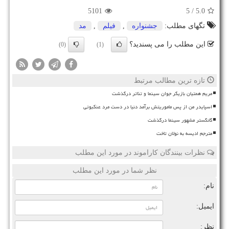
5101
/ 5
5.0
تگهای مطلب:
جشنواره
,
فیلم
,
مد
این مطلب را می پسندید؟
(0)
(1)
تازه ترین مطالب مرتبط
مریم همتیان بازیگر جوان سینما و تئاتر درگذشت
اسپایدر من از پس ماموریتش برآمد دنیا در دست مرد عنکبوتی
گانگستر مشهور سینما درگذشت
مترجم ادیسه به نولان تاخت
نظرات بینندگان کاراموند در مورد این مطلب
نظر شما در مورد این مطلب
نام:
ایمیل:
نظر: