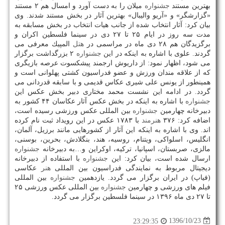
بهترین مستند
جشنواره
میلان را به دست آورد و امسال هم ۲ مستند
«گزارشگر» و «آریو والیبال» بهترین آثار در بخش مستند شدند. وی
بیان كرد: آثار انتخاب شده از جانب هیات انتخاب در بخش مسابقه به
مدت سه روز در ایام ۲۵ تا ۲۷ دی در سینما فلسطین اكران و
برگزیدگان هم ۲۸ دی ماه در مراسمی در
هتل
المپیك معرفی می
گردند. علوی با اشاره به اینكه در این
جشنواره
۲ بزرگداشت برگزار
می شود، اظهار نمود: از داریوش ارجمند پیشكسوت عرصه بازیگری
كه از علاقه مندان ورزش و عضو فدراسیون كشتی پهلوانی است و
همینطور از یونس علی شیری عكاس قدیمی و با سابقه قدردانی می
گردد. در ادامه این نشست محمد مختاری دبیر بخش عكس این
جشنواره
با اشاره به اینكه در بخش عكس آثار عكاسان ۴۴ كشور به
دبیرخانه چهارمین
جشنواره
بین المللی عكس ورزشی رسیده است،
اضافه كرد: ۳۷۶
هنرمند
با ۱۷۸۳ عكس در این رویداد ثبت نام كرده
اند. وی با اشاره به اینكه این آثار از كشورهایی مانند برزیل، آلمان،
انگلیس، اسلواكی، ویتنام، روسیه، هند، بنگلادش، بحرین، بوسنی،
مالزی، صربستان، اسپانیا، تركیه، اوكراین و…به دبیرخانه
جشنواره
ارسال شده است، بیان كرد: این
جشنواره
با استفاده از دبیرخانه
دیجیتال مربوط به نمایندگی فدراسیون بین المللی
هنر
عكاسی
(فیاپ) در ایران برگزار می گردد. یازدهمین
جشنواره
بین المللی
فیلم های ورزشی و چهارمین
جشنواره
بین المللی عكس ورزشی ۲۵
تا ۲۷ دی ماه ۱۳۹۶ در سینما فلسطین برگزار می گردد.
1396/10/23
23:29:35