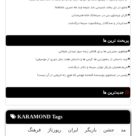
عشق در دل بماند شنیدنی شد نتیجه چند ماه تمرین عاشقانه!
اکران ویدئوی بنی در سینماتک خانه هنرمندان
صدابردار و صداگذار پیشکسوت سینما درگذشت
پربحث ترین ها
هیاهوی سلبریتی ها برای قاتلان زنده سوز میدان علیخانی
چند داستان از سامورایی ها، گرمی ها و داستان هفت سال دوری از موسیقی!
مریم همتیان بازیگر جوان سینما و تئاتر درگذشت
پلیس در جستجوی نویسنده گمشده جهنمی که هیچ راه خروجی از آن نیست!
جدیدترین ها
KARAMOND Tags
مد
جشن
بازیگر
ایران
رپورتاژ
فرهنگ