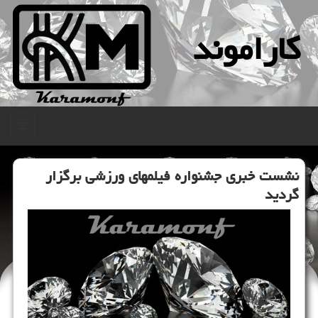
كاراموند
منو
نشست خبری جشنواره فیلم‎های ورزشی برگزار
گردید