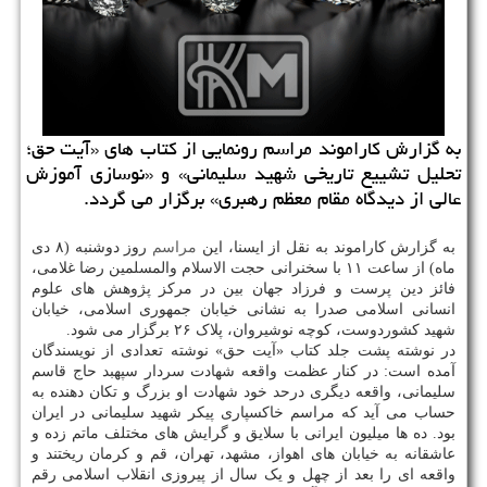
به گزارش کاراموند مراسم رونمایی از کتاب های «آیت حق؛
تحلیل تشییع تاریخی شهید سلیمانی» و «نوسازی آموزش
عالی از دیدگاه مقام معظم رهبری» برگزار می گردد.
به گزارش کاراموند به نقل از ایسنا، این
مراسم
روز دوشنبه (۸ دی
ماه) از ساعت ۱۱ با سخنرانی حجت الاسلام والمسلمین رضا غلامی،
فائز دین پرست و فرزاد جهان بین در مرکز پژوهش های علوم
انسانی اسلامی صدرا به نشانی خیابان جمهوری اسلامی، خیابان
شهید کشوردوست، کوچه نوشیروان، پلاک ۲۶ برگزار می شود.
در نوشته پشت جلد کتاب «آیت حق» نوشته تعدادی از نویسندگان
آمده است: در کنار عظمت واقعه شهادت سردار سپهبد حاج قاسم
سلیمانی، واقعه دیگری درحد خود شهادت او بزرگ و تکان دهنده به
حساب می آید که مراسم خاکسپاری پیکر شهید سلیمانی در ایران
بود. ده ها میلیون ایرانی با سلایق و گرایش های مختلف ماتم زده و
عاشقانه به خیابان های اهواز، مشهد، تهران، قم و کرمان ریختند و
واقعه ای را بعد از چهل و یک سال از پیروزی انقلاب اسلامی رقم