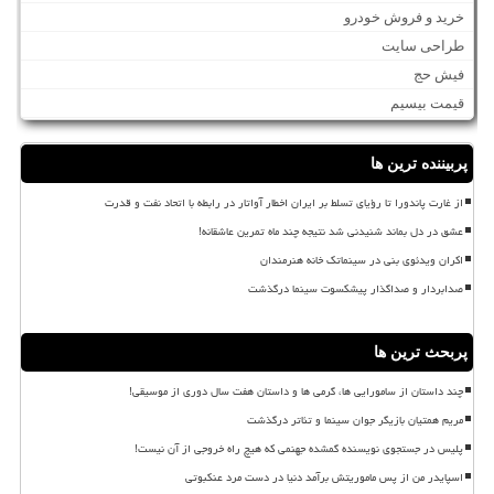
خرید و فروش خودرو
طراحی سایت
فیش حج
قیمت بیسیم
پربیننده ترین ها
از غارت پاندورا تا رؤیای تسلط بر ایران اخطار آواتار در رابطه با اتحاد نفت و قدرت
عشق در دل بماند شنیدنی شد نتیجه چند ماه تمرین عاشقانه!
اکران ویدئوی بنی در سینماتک خانه هنرمندان
صدابردار و صداگذار پیشکسوت سینما درگذشت
پربحث ترین ها
چند داستان از سامورایی ها، گرمی ها و داستان هفت سال دوری از موسیقی!
مریم همتیان بازیگر جوان سینما و تئاتر درگذشت
پلیس در جستجوی نویسنده گمشده جهنمی که هیچ راه خروجی از آن نیست!
اسپایدر من از پس ماموریتش برآمد دنیا در دست مرد عنکبوتی