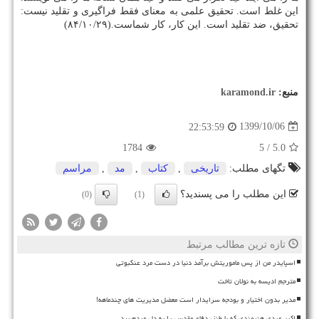
این غلط است. تحقیق علمی به معنای فقط فراگیری و تقلید نیست:
تحقیق، ضد تقلید است. این کار، کار شماست.(۸۴/۱۰/۲۹)
منبع:
karamond.ir
1399/10/06
22:53:59
1784
/ 5
5.0
تگهای مطلب:
تاریخی
,
كتاب
,
مد
,
مراسم
این مطلب را می پسندید؟
(0)
(1)
تازه ترین مطالب مرتبط
اسپایدر من از پس ماموریتش برآمد دنیا در دست مرد عنکبوتی
مترجم ادیسه به نولان تاخت
مدیر بدون اختیار و بودجه سرایدار است معضل مدیریت های چندماهه!
اکبر عبدی هنرمندی که با طنز، دفاع مقدس را به دل مردم برد