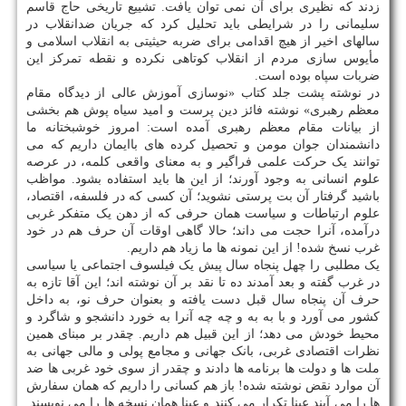
زدند که نظیری برای آن نمی توان یافت. تشییع تاریخی حاج قاسم
سلیمانی را در شرایطی باید تحلیل کرد که جریان ضدانقلاب در
سالهای اخیر از هیچ اقدامی برای ضربه حیثیتی به انقلاب اسلامی و
مأیوس سازی مردم از انقلاب کوتاهی نکرده و نقطه تمرکز این
ضربات سپاه بوده است.
در نوشته پشت جلد کتاب «نوسازی آموزش عالی از دیدگاه مقام
معظم رهبری» نوشته فائز دین پرست و امید سیاه پوش هم بخشی
از بیانات مقام معظم رهبری آمده است: امروز خوشبختانه ما
دانشمندان جوان مومن و تحصیل کرده های باایمان داریم که می
توانند یک حرکت علمی فراگیر و به معنای واقعی کلمه، در عرصه
علوم انسانی به وجود آورند؛ از این ها باید استفاده بشود. مواظب
باشید گرفتار آن بت پرستی نشوید؛ آن کسی که در فلسفه، اقتصاد،
علوم ارتباطات و سیاست همان حرفی که از دهن یک متفکر غربی
درآمده، آنرا حجت می داند؛ حالا گاهی اوقات آن حرف هم در خود
غرب نسخ شده! از این نمونه ها ما زیاد هم داریم.
یک مطلبی را چهل پنجاه سال پیش یک فیلسوف اجتماعی یا سیاسی
در غرب گفته و بعد آمدند ده تا نقد بر آن نوشته اند؛ این آقا تازه به
حرف آن پنجاه سال قبل دست یافته و بعنوان حرف نو، به داخل
کشور می آورد و با به به و چه چه آنرا به خورد دانشجو و شاگرد و
محیط خودش می دهد؛ از این قبیل هم داریم. چقدر بر مبنای همین
نظرات اقتصادی غربی، بانک جهانی و مجامع پولی و مالی جهانی به
ملت ها و دولت ها برنامه ها دادند و چقدر از سوی خود غربی ها ضد
آن موارد نقض نوشته شده! باز هم کسانی را داریم که همان سفارش
ها را می آیند عینا تکرار می کنند و عینا همان نسخه ها را می نویسند.