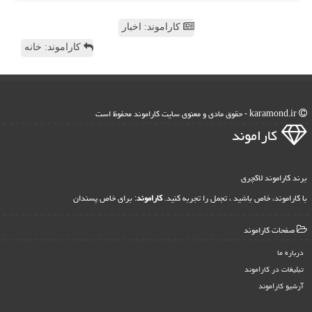
کاراموند: اخبار
کاراموند: خانه
karamond.ir - حقوق مادی و معنوی سایت كاراموند محفوظ است
كاراموند
برند کاراموند لاکچری
با کاراموند، خاص باشید ، تجمل را تجربه کنید.
کاراموند
: برای خاص پسندان
صفحات كاراموند
درباره ما
تبلیغات در كاراموند
آرشیو كاراموند