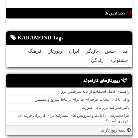
جدیدترین ها
KARAMOND Tags
مد
جشن
بازیگر
ایران
رپورتاژ
فرهنگ
جشنواره
زندگی
رپورتاژهای کاراموند
راهنمای کامل استفاده از پایه سرفیس پرو
واکی تاکی، انتخاب حرفه ای ها برای ارتباط سریع و مطمئن
تاثیر فیلر لب بر زیبایی صورت
چرا دسترسی ip ثابت و سرویس های پیشرفته برای کاربران حرفه ای
ضروری است؟
بقیه رپورتاژ ها