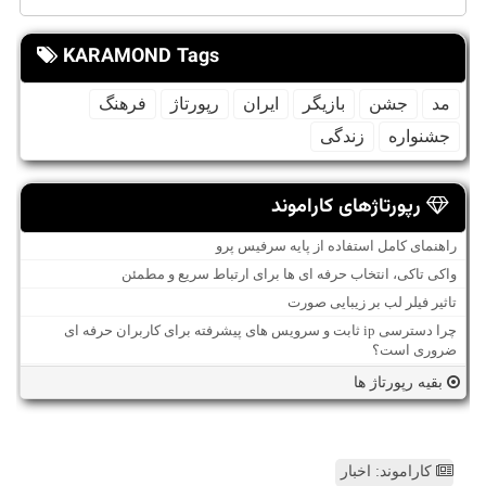
KARAMOND Tags
مد
جشن
بازیگر
ایران
رپورتاژ
فرهنگ
جشنواره
زندگی
رپورتاژهای کاراموند
راهنمای کامل استفاده از پایه سرفیس پرو
واکی تاکی، انتخاب حرفه ای ها برای ارتباط سریع و مطمئن
تاثیر فیلر لب بر زیبایی صورت
چرا دسترسی ip ثابت و سرویس های پیشرفته برای کاربران حرفه ای
ضروری است؟
بقیه رپورتاژ ها
کاراموند: اخبار