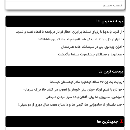
قیمت بیسیم
پربیننده ترین ها
از غارت پاندورا تا رؤیای تسلط بر ایران اخطار آواتار در رابطه با اتحاد نفت و قدرت
عشق در دل بماند شنیدنی شد نتیجه چند ماه تمرین عاشقانه!
اکران ویدئوی بنی در سینماتک خانه هنرمندان
صدابردار و صداگذار پیشکسوت سینما درگذشت
پربحث ترین ها
روایت یک زن ۷۶ ساله کوهنورد مادر کوهستان کیست؟
جوانان با فیلم کوتاه جهان بینی خویش را تصویر می کنند خلأ بزرگ سرمایه
هیاهوی سلبریتی ها برای قاتلان زنده سوز میدان علیخانی
چند داستان از سامورایی ها، گرمی ها و داستان هفت سال دوری از موسیقی!
جدیدترین ها