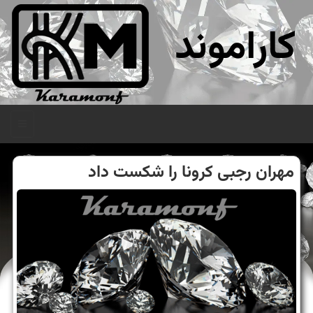
کاراموند
منو
مهران رجبی كرونا را شكست داد