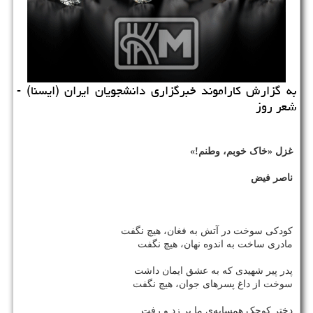
به گزارش كاراموند خبرگزاری دانشجویان ایران (ایسنا) -
شعر روز
غزل «خاک خوبم، وطنم!»
ناصر فیض
کودکی سوخت در آتش به فغان، هیچ نگفت
مادری ساخت به اندوه نهان، هیچ نگفت
پدر پیر شهیدی که به عشق ایمان داشت
سوخت از داغ پسرهای جوان، هیچ نگفت
دختر کوچک همسایه‌ی ما پر زد و رفت