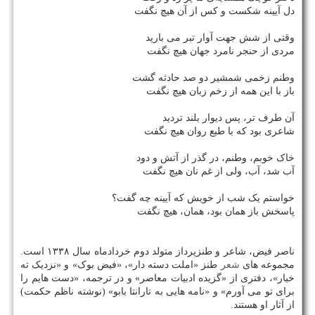
دل آیینه شکست و کس از آن هیچ نگفت
وقتی از شش جهت آوار تبر می بارید
مردی از حنجر نامرد جهان هیچ نگفت
وطنم زخمی شمشیر دو صد حادثه گشت
باز با این همه از زخم زبان هیچ نگفت
آن طرف تر، پس دیوار بلند تردید
شاعری بود که با طبع روان هیچ نگفت
خاک خوبم، وطنم، در گذر از آتش و دود
آب شد، آب، ولی از غم نان هیچ نگفت
خواستم یک شب از خویش که آیینه چه گفت؟
پاسخش باز همان بود، همان، هیچ نگفت
ناصر فیض، شاعر و طنزپرداز متولد دوم خردادماه سال ۱۳۳۸ است.
مجموعه های
شعر
طنز «املت دسته دار»، «فیض بوک» و «نزدیک ته
خیار»، دفتری از «گزیده ادبیات معاصر» و در ترجمه، «دست هایم را
برای تو می آورم» و «نامه هایی به تارانتا بابو» (نوشته ناظم حکمت)
از آثار او هستند.