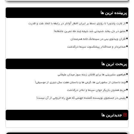
پربیننده ترین ها
از غارت پاندورا تا رؤیای تسلط بر ایران اخطار آواتار در رابطه با اتحاد نفت و قدرت
عشق در دل بماند شنیدنی شد نتیجه چند ماه تمرین عاشقانه!
اکران ویدئوی بنی در سینماتک خانه هنرمندان
صدابردار و صداگذار پیشکسوت سینما درگذشت
پربحث ترین ها
هیاهوی سلبریتی ها برای قاتلان زنده سوز میدان علیخانی
چند داستان از سامورایی ها، گرمی ها و داستان هفت سال دوری از موسیقی!
مریم همتیان بازیگر جوان سینما و تئاتر درگذشت
پلیس در جستجوی نویسنده گمشده جهنمی که هیچ راه خروجی از آن نیست!
جدیدترین ها