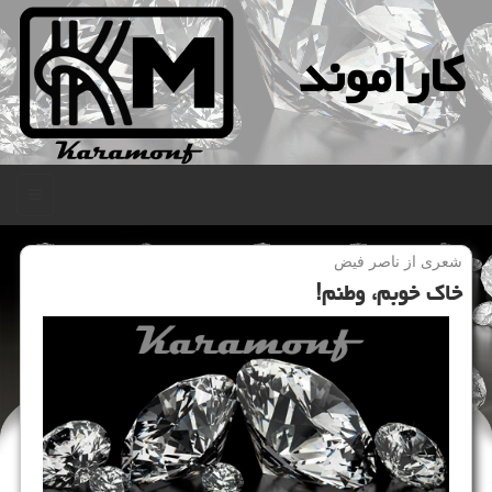
كاراموند
منو
شعری از ناصر فیض
خاك خوبم، وطنم!