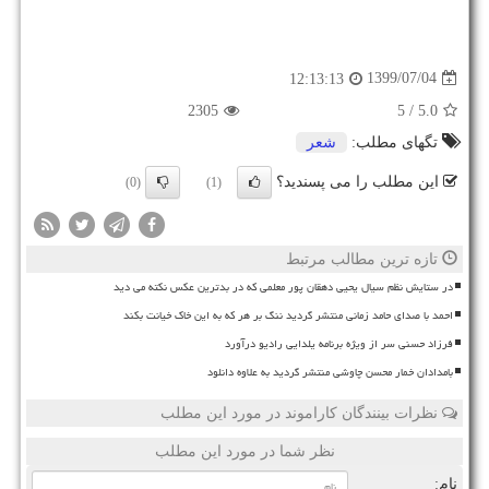
1399/07/04
12:13:13
2305
/ 5
5.0
تگهای مطلب:
شعر
این مطلب را می پسندید؟
(0)
(1)
تازه ترین مطالب مرتبط
در ستایش نظم سیال یحیی دهقان پور معلمی که در بدترین عکس نکته می دید
احمد با صدای حامد زمانی منتشر گردید ننگ بر هر که به این خاک خیانت بکند
فرزاد حسنی سر از ویژه برنامه یلدایی رادیو درآورد
بامدادان خمار محسن چاوشی منتشر گردید به علاوه دانلود
نظرات بینندگان کاراموند در مورد این مطلب
نظر شما در مورد این مطلب
نام: