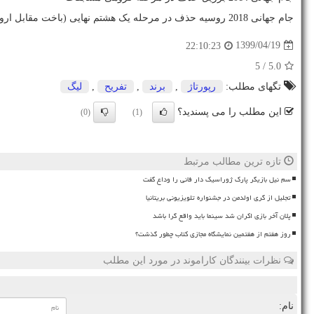
جام جهانی 2018 روسیه حذف در مرحله یک هشتم نهایی (باخت مقابل اروگوئه)
1399/04/19
22:10:23
/ 5
5.0
تگهای مطلب:
رپورتاژ
,
برند
,
تفریح
,
لیگ
این مطلب را می پسندید؟
(0)
(1)
تازه ترین مطالب مرتبط
سم نیل بازیگر پارک ژوراسیک دار فانی را وداع گفت
تجلیل از گری اولدمن در جشنواره تلویزیونی بریتانیا
پلان آخر بازی اکران شد سینما باید واقع گرا باشد
روز هفتم از هفتمین نمایشگاه مجازی کتاب چطور گذشت؟
نظرات بینندگان کاراموند در مورد این مطلب
نام: