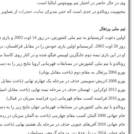
وی در حال حاضر در اختیار تیم یوونتوس ایتالیا است.
محبوبیت رونالدو در حدی است که حتی مدیران
سایت حضرات
از تصاویر 
تیم ملی پرتغال
اولین دعوت کریستیانو به تیم ملی کشورش، در روز 14 اوت 2003 و بازی دوستانه با تیم قزاقستان اتفاق افتاد.
روز 20 اوت 2003، کریستیانو اولین بازی خودش را در مقابل قزاقستان، در نیمه دوم انجام می‌دهد.
او در این بازی نیمه دوم جایگزین لوییس فیگو شده و در کنار روی کاستا 
رونالدو با تیم ملی کشورش در مسابقات قهرمانی اروپا نتایج زیر را به د
یورو 2004 پرتغال به مقام دوم (باخت مقابل یونان)
یورو 2008 اتریش-سوییس حذف در مرحله یک چهارم نهایی (باخت مقابل آلمان)
یورو 2012 اوکراین - لهستان حذف در مرحله نیمه نهایی (باخت مقابل اسپانیا)
یورو 2016 فرانسه کسب مقام قهرمانی (برد فرانسه میزبان در فینال)
رونالدو با تیم ملی کشورش در مسابقات قهرمانی جهان نتایج زیر را به د
جام جهانی 2006 آلمان کسب مقام چهارمی (باخت به آلمان میزبان در رده‌بندی)
جام جهانی 2010 آفریقای جنوبی حذف در مرحله یک هشتم نهایی (باخت مقابل اسپانیا)
جام جهانی 2014 برزیل حذف در مرحله گروهی مسابقات