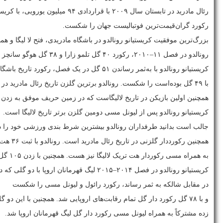
رئال مادرید در تابستان سال ۲۰۰۹ با قراردادی ۹۴ میلیون یورویی، با کریس رونالدو به توافق رسید و
رکورد گران‌قیمت‌ترین فوتبالیست جهان را شکست.
بزرگ‌ترین موفقیت کریستیانو رونالدو در باشگاه مادریدی، فتح لا لیگا و هم
رونالدو در فصل ۱۱–۲۰۱۰، رکورد ۴۰ گل تلمو زارا و ۳۸ گل هوگو سانچز در یک فصل رئال را شکست.
کریستیانو رونالدو با به‌ثمر رساندن ۵۱ گل در یک فصل، رکورد تاریخ باشگاه که دست فرانس پوشکاش
با ۴۹ گل بوده‌است را شکست. رونالدو برترین گلزن تاریخ رئال مادرید در لالیگا است.
همچنین اولین بازیکن در تاریخ لالیگاست که در زمین حریف موفق به زدن ۵ گل شده است.
کریستیانو رونالدو پس از لیونل مسی دومین گلزن برتر تاریخ لالیگا است.
جالب است بدانید طرفداران رونالدو بیشترین شرط بندی ورزشی خود را د
همچنین رکورددار گلزنی در تاریخ رئال مادرید است. رونالدو با ثبت ۳۶ هت تریک،
به همراه مسی رکوردار هت تریک لالیگا نیز هست. همچنین با زدن ۱۰۵ گل در لیگ قهرمانان اروپا رکورددار گل زده است.
کریستیانو رونالدو در فصل ۲۰۱۴–۲۰۱۵ لیگ قهرمانان اروپا با دو گلی که در مرحله یک هشتم نهایی رقابت‌ها در بازی برگشت
در مقابل شالکه به ثمر رساند، رکورد رائول و لیونل مسی را شکست
و با ۷۸ گل رکورد دار گل تمام رقابت‌های اروپایی شد. همچنین با این دو گل با ۷۵ گل
زده مشترکاً به همراه لیونل مسی رکورد دار گل لیگ قهرمانان اروپا شد.