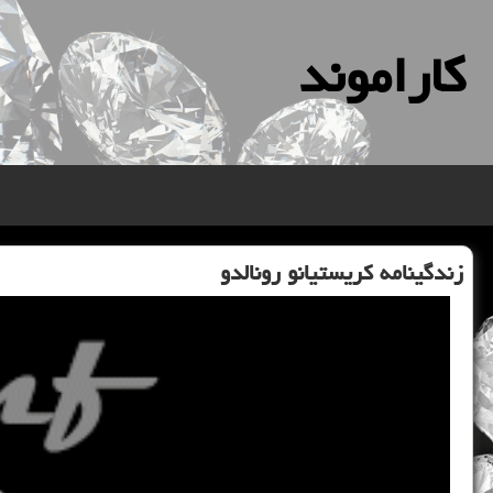
كاراموند
زندگینامه كریستیانو رونالدو