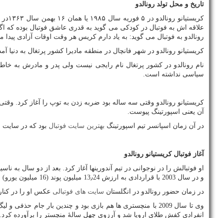
تاریخ و محل تولد رونالدو
کریس
علاقه اش به فوتبال در کودکی می گوید به قدری عاشق فوتبال بوده که اگر
رونالدو به فوتبال می گوید: به یاد دارم کریس هر وقت اوقات آزادی پیدا 
کریستیانو رونالدو در شهر فانچال در منطقه مادیرا کشور پرتغال به دنیا آمد.
نام رونالدو در کشور پرتغال نام رایجی نیست ولی پدر و مادرش به خاطر رون
سیاسی نداشته است.
کریستیانو رونالدو وقتی سه ساله بود ضربه زدن به توپ را آغاز کرد. وقت
آن یعنی اسپورتینگ پیوست.
در آن زمان اسپانسر تیم اسپورتینگ
بهترین سایت فوتبال
بود که در سایت خ
آغاز فوتبال کریستیانو رونالدو
او فوتبالش را در نوجوانی در تیم آندورینها آغاز کرد. بعد از دو سال به
و در سال 2003 با قراردادی به ارزش 13٫24 میلیون پوند (16 میلیون یورو) به منچستر یونایتد پیوست. او نخستین جامش در منچستر یونایتد را با قهرمانی در جام حذفی سال 2004 به دست آورد.
در زمان حضور رونالدو در انگلستان
سایت های فوتبالی
عکس او را در کنار
وی تا سال 2009 با منچستری ها هم بازی بود و چندین بار جام ح
انفرادی کفش طلای اروپا شد و آرزوی چهل سالهٔ منچستر را برآورده کرد.