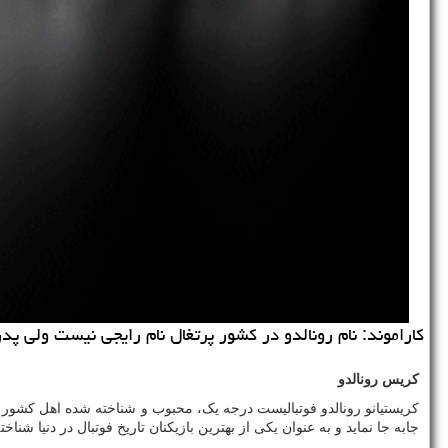
كاراموند: نام رونالدو در كشور پرتغال نام رایجی نیست ولی پدر
کریس رونالدو
کریستیانو رونالدو فوتبالیست درجه یک، محبوب و شناخته شده اهل کشور پر
جابه جا نماید و به عنوان یکی از بهترین بازیکنان تاریخ فوتبال در دنیا شنا