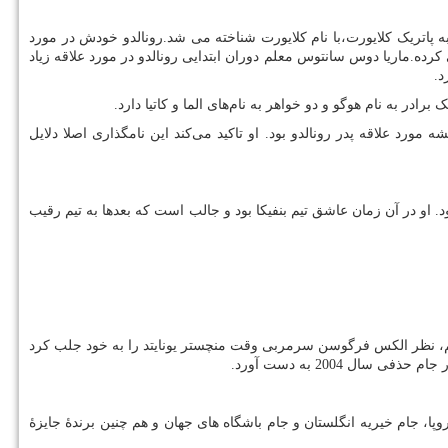
کودکی بخاطر علاقه بسیار زیاد به پاتریک کلایورت،با نام کلایورت شناخته می شد.رونالدو خودش در مورد
رده.ماریا دوس سانتوس معلم دوران ابتدایی رونالدو در مورد علاقه زیاد
د.
ادر به نام هوگو و دو خواهر به نام‌های الما و کاتیا دارد.
 مورد علاقه پدر رونالدو بود. او تاکید می‌کند این نامگذاری اصلا دلایل
 او در آن زمان عاشق تیم بنفیکا بود و جالب است که بعدها به تیم رقیب
ین تیم، نظر الکس فرگوسن سرمربی وقت منچستر یونایتد را به خود جلب کرد
ن اروپا، جام خیریه انگلستان و جام باشگاه های جهان و هم چنین برندهٔ جایزهٔ