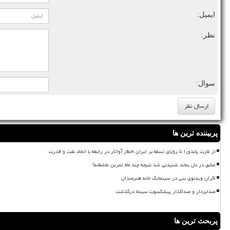
ایمیل:
نظر:
سوال:
پربیننده ترین ها
از غارت پاندورا تا رؤیای تسلط بر ایران اخطار آواتار در رابطه با اتحاد نفت و قدرت
عشق در دل بماند شنیدنی شد نتیجه چند ماه تمرین عاشقانه!
اکران ویدئوی بنی در سینماتک خانه هنرمندان
صدابردار و صداگذار پیشکسوت سینما درگذشت
پربحث ترین ها