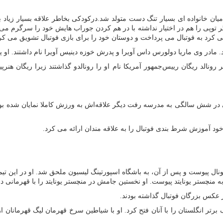
تیانو رونالدو در ۵ فوریه سال ۱۹۸۵ یا همان ۱۶ بهمن سال ۱۳۶۳در میان خانواده ای بسیار تنگ دست متولد شد.در
 توپی را هم در اختیار نداشته با در هم کردن جوراب هایش خود را سرگرم می ک
می کرد به فوتبال می پرداخت و دوستان خود را برای بازی فوتبال تشویق می کر
 مادر وی ماریا دولورس داس آویرا و پدرش خوزه دینیس آویرا نام داشتند. او یک بر
الد ریگان رییس‌جمهور آمریکا نام او را رونالدو گذاشتند زیرا ریگان هنرپیشه
ی در شش سالگی به مدرسه رفت دیگر علاقه‌اش به ورزش کاملا نمایان شده بود.
ود آموزش شرط بندی فوتبال را به علاقه مندان ارائه می کرد.
 ناسیونال پیوست و پس از آن، به باشگاه اسپورتینگ لیسبون ملحق شد. او در ا
 عکس بزرگان فوتبال گذاشته بودند.
ذفی و لیگ برتر انگلستان را با آنان فتح کرد. او با شیاطین سرخ قهرمان لیگ قهرمانا