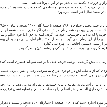
از و فرودهای یكصد سال شعر نو در ایران پرداخته شده است.
را در چارچوب كتاب، به محمدحسین مصطفوی كه دوست دیرینه، همكار و دستیار 
در یكصد سال اخیر است، دربیاورد.
 ۲۹۵۰۰ تومان در نشر مورد اشاره انتشار یافته است.
ك است. بدین جهت به همه رمان هایش - حتی اگر جنایی باشند - شمه ای ا
رده پا كه به دنبال خوشبختی خود می گردد، البته به حق. اما چون سالم و س
ی را از این رمان نمی گیرد. او بعد از اختتام تلخ اول، پایانی دوم به آن 
یز از تسلی دلنشین اخلاقی بی بهره نمی گذارد.
طره نگاری های دورنمات در نقد زندگی و زمانه اش) و «مرگ پوتیا».
 ایزدی كه از كاشانه اش در كوچوی عراق به سرقت رفت و بعنوان برده جنس
ن را می كشید، به دست داعش شكنجه شد. بعد از فرار، به جسارت بیشتری نیاز
روانی پرآشوب، به مقابله با نتایج خشونت داعش ادامه می دهد. با این وجود،
داستان خارق العاده او، هر انسانی را به ساكت نماندن و تسلیم نشدن ترغیب م
خه و قیمت ۲۷هزار تومان راهی بازار شده است.