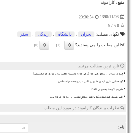
منبع:
كاراموند
1398/11/03
20:30:54
/ 5
5.0
تگهای مطلب:
بحران
,
دانشگاه
,
زندگی
,
سفر
این مطلب را می پسندید؟
(0)
(1)
تازه ترین مطالب مرتبط
چند داستان از سامورایی ها، گرمی ها و داستان هفت سال دوری از موسیقی!
گردهمایی نازی آبادی ها برای اکبر عبدی به همراه عکس
مترجم ادیسه به نولان تاخت
اکبر عبدی هنرمندی که با طنز، دفاع مقدس را به دل مردم برد
نظرات بینندگان کاراموند در مورد این مطلب
نام: