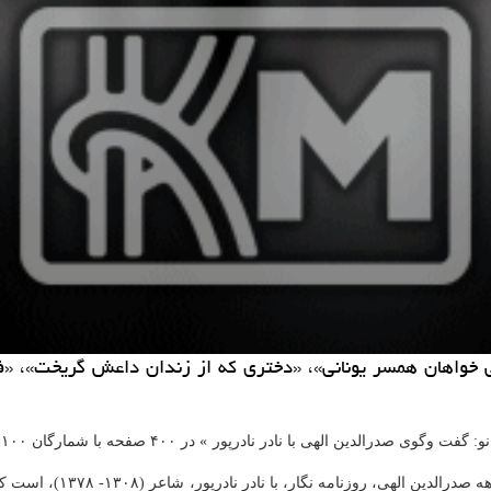
ی خواهان همسر یونانی»، «دختری كه از زندان داعش گریخت»، «فر