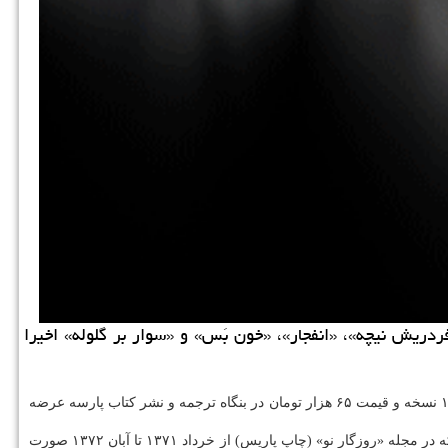
دریش نیچه»، «انفجار»، «خون بَس» و «سوار بر گلوله» اخیرا
نو: گفت وگوی صدرالدین الهی با نادر نادرپور » در ۴۰۰ صفحه با شمارگان ۱۱۰۰ نسخه و قیمت ۶۵ هزار تومان در بنگاه ترجمه و نشر كتاب پارسه عرضه
در نوشته پشت جلد كتاب آمده است: كتاب حاضر حاصل مصاحبه هفده ماهه صدرالدین الهی، روزنامه نگار، با نادر نادرپور، شاعر (۱۳۰۸- ۱۳۷۸)، است كه در مجله «روزگار نو» (چاپ پاریس) از خرداد ۱۳۷۱ تا آبان ۱۳۷۲ صورت