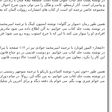
در نوشته پشت جلد كتاب عنوان شده است: فلسفه نیچه چنان با زندگی اش در
و پیامبران است. آثار ارسطو، كانت و هگل را می توان بدون شرح احوال 
مجموعه حاضر ترجمه ای است از كتاب های انتشارات روولت آلمان كه بعنوان تك نگاری های rororo انتشار یافته و مورد توجه دانشگاهیان، پژوهش
همین طور رمان «سوار بر گلوله» نوشته استیون كینگ با ترجمه امیرمحمد جوادی در ۹۵ صفحه با شمارگان ۷۵۰ نسخه و قیمت ۱۹ هزار تومان در بنگاه ترجمه و نشر كتاب پ
در نوشته پشت جلد كتاب می خوانیم: به آلن اطلاع داده می شود مادرش 
افرادی او را سوار می كنند تا این كه با جرج استوب روبه رو می شود؛ فر
«انفجار» المور لئونارد با ترجمه امیرمحمد جوادی نیز در ۱۱۲ صفحه با تیراژ ۷۵۰ نسخه و قیمت ۲۲ هزار تومان در نشر مورد اشاره عرضه شده است.
در نوشته پشت جلد كتاب می خوانیم: دو دوست قدیمی در دو جناح قانون 
این كار را نكرد، معاون سر حرفش ماند و او را كشت؛ حالا دوست قانون 
همین طور «خون بَس» نوشته الساندرو باریكو با ترجمه منوچهر رستمی در ۹۶ صفحه با شمارگان ۷۵۰ نسخه و بهای ۲۰هزار تومان در نشر مورد اشاره راهی بازار شده اس
در نوشته پشت جلد كتاب می خوانیم: به من نگاه كن، روكا. در تمام دوران 
می خوام چیزی بهت بگم. می خوام یك دفعه دیگه و برای آخرین بار شلیك 