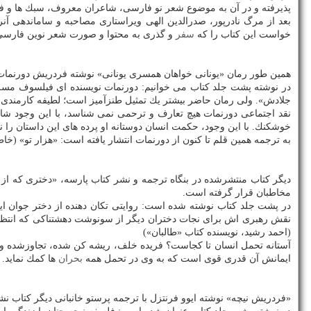
پذیرفته و در آن به موضوع شعر نو فارسی، شاعران معروف، سبك ها و فر
بعد از مرگ نادرپور، صدرالدین الهی ویراستاری مصاحبه و ساماندهی آن
خواست این كتاب را كه
سفر
و گذری به محتوا و صورت شعر نوین فارسی 
همین طور رمان «یونانی خواهان همسری یونانی» نوشته فردریش دورنمات با ترجمه محمود حدادی در ۱۷۶ صفحه با شمارگان ۱۱۰۰ نسخه و بهای
در نوشته پشت جلد كتاب می خوانیم: دورنمات نویسنده ای فیلسوف مسل
جلادش». ولی رمان حاضر بیشتر یك تمثیل طنزآمیز است؛ لطیفه كارمندی خ
نقد اجتماعی دورنمات هیچ تعارف و ترحمی نمی شناسد، با این وجود شاداب
خوشكنك. با این وجود، حكمت انسان دوستانه او پرده های این داستان را ن
به ترجمه همین قلم تا كنون از دورنمات انتشار یافته است: «هزار تو» (خا
مخاطبان قرار گرفته است.
در پشت جلد كتاب نوشته شده است: روایتی تكان دهنده از دختر جوان
نقش رهبری اش برای نجات دختران دیگر از سونوشت دهشتناكی كه انتظارشا
(احمد رشید، نویسنده كتاب «طالبان»)
آستانه تحمل انسان تا كجاست؟ فریده خلف، ریشه كن شده، تجاوزشده و با 
ایمانش آن قدری قوی است كه به وی در تحمل همه
بحران
ها كمك نماید. 
«فردریش نیچه» نوشته ایوو فرنتزل با ترجمه پرستو خانبانی دیگر كتاب نشر مورد اشاره است كه در ۱۳۶ صفحه با شمارگان ۷۵۰ نس