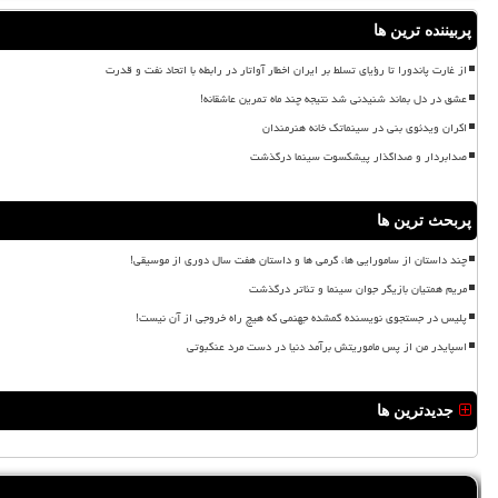
پربیننده ترین ها
از غارت پاندورا تا رؤیای تسلط بر ایران اخطار آواتار در رابطه با اتحاد نفت و قدرت
عشق در دل بماند شنیدنی شد نتیجه چند ماه تمرین عاشقانه!
اکران ویدئوی بنی در سینماتک خانه هنرمندان
صدابردار و صداگذار پیشکسوت سینما درگذشت
پربحث ترین ها
چند داستان از سامورایی ها، گرمی ها و داستان هفت سال دوری از موسیقی!
مریم همتیان بازیگر جوان سینما و تئاتر درگذشت
پلیس در جستجوی نویسنده گمشده جهنمی که هیچ راه خروجی از آن نیست!
اسپایدر من از پس ماموریتش برآمد دنیا در دست مرد عنکبوتی
جدیدترین ها