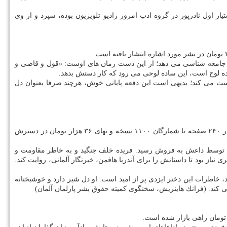
اول نادرپور در گروه ادب امروز رادیو تلویزیون بوده، سپرد و از وی
ز جامعه شناسی می دهد؛ از این دست رمان های اوست: «قول و قاضی و
اده لوح است، این ساده لوحی می رود كه كار دستش بدهد.
پیوست می كند؛ بدیهی است این دفعه پایانی خوش، هرچند صرفا بعنوان دل
دیگر كتاب منتشرشده در بنگاه ترجمه و نشر كتاب پارسه، «دختری كه از زندان داعش گریخت» نوشته فریده خلف با ترجمه سودابه قیصری است كه در ۲۴۰ صفحه با شمارگان ۱۱۰۰ نسخه و بهای ۳۶ هزار تومان در دسترش
ی توسط داعش به فروش رسید. فریده خلف جنگید و به خاطر مقاومت و
 بود تا داستانش را برای آندریا هافمن، خبرنگار آلمانی، روایت كند.
 خاطرات این دختر ایزدی پر از امید است. او دل شیر دارد و خوشبختانه
ی كند. (فرانك هاینریش، سخنگوی كمیته حقوق بشر پارلمان آلمان)