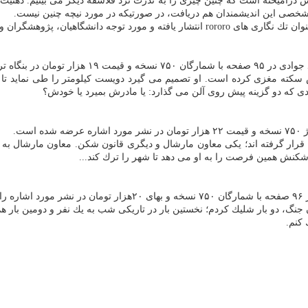
آمیخته است كه چنین چیزی را به ندرت نزد فلاسفه دیگر می بینیم. ذهنیت فرد
شخصی این اندیشمندان هم دریافت، در صورتیكه در مورد نیچه چنین نیست.
گران و مخاطبان عام قرار گرفته است.
ارسه انتشار یافته است.
سكته مغزی كرده است. او تصمیم می گیرد دویست كیلومتر را طی نماید تا ب
دی كه دو گزینه پیش روی آلن می گذارد: یا مادرش بمیرد یا خودش؟
قرار گرفته اند؛ یكی معاون مارشال و دیگری قانون شكن. معاون مارشال به گ
شكنش همین فرصت را به او می دهد تا شهر را ترك كند...
ت.
جنگ، دو بار شلیك كردم؛ نخستین بار در تاریكی شب به یك نفر و دومین بار هم
كنم.