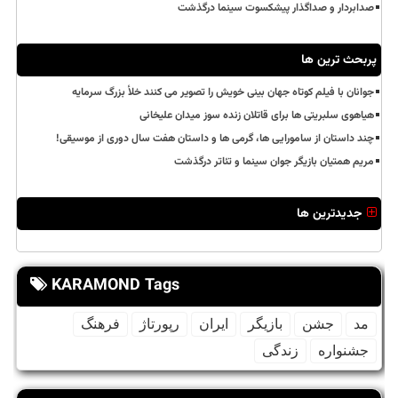
صدابردار و صداگذار پیشکسوت سینما درگذشت
پربحث ترین ها
جوانان با فیلم کوتاه جهان بینی خویش را تصویر می کنند خلأ بزرگ سرمایه
هیاهوی سلبریتی ها برای قاتلان زنده سوز میدان علیخانی
چند داستان از سامورایی ها، گرمی ها و داستان هفت سال دوری از موسیقی!
مریم همتیان بازیگر جوان سینما و تئاتر درگذشت
جدیدترین ها
KARAMOND Tags
مد
جشن
بازیگر
ایران
رپورتاژ
فرهنگ
جشنواره
زندگی