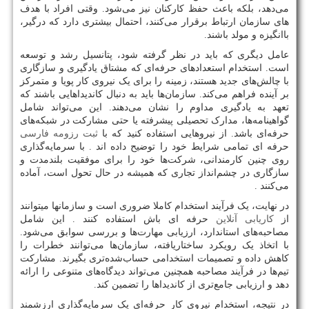
می‌دهد، بلکه باعث حفظ کارکنان نیز می‌شود. وقتی افراد با هدف
های سازمان ارتباط برقرار می‌کنند، احتمال بیشتری دارد که درگیر،
باانگیزه و مولد باشند.
عامل دیگری که باید در نظر گرفته شود، پتانسیل رشد و توسعه
است. استخدام استعدادهای حرفه‌ای که مشتاق یادگیری و سازگاری
با چالش‌های جدید هستند، زمینه را برای یک نیروی کار پویا و متمرکز
بر آینده فراهم می‌کند. سازمان‌ها باید به دنبال کاندیداهایی باشند که
تعهد به یادگیری مداوم را نشان می‌دهند. این می‌تواند شامل
گواهینامه‌ها، مدارک تحصیلی پیشرفته یا حتی مشارکت در شبکه‌های
حرفه‌ای باشد. از نیروهایی استفاده کنید که با
ثبت رزومه فارسی
حرفه ای تمامی شرایط خود را توضیح داده اند . با سرمایه‌گذاری
روی چنین کارمندانی، شرکت‌ها خود را برای موفقیت بلندمدت و
سازگاری در چشم‌انداز تجاری که همیشه در حال تحول است، آماده
می‌کنند .
در نهایت، یک فرآیند استخدام کاملا ضروری است و سازمانها میتوانند
از
کاریابی آنلاین
حرفه ای باش استفاده کنند . این شامل
مصاحبه‌های استاندارد، ارزیابی مهارت‌ها و بررسی سوابق می‌شود.
با اتخاذ یک رویکرد ساختاریافته، سازمان‌ها می‌توانند خطرات را
کاهش داده و تصمیمات استخدامی حساب‌شده‌تری بگیرند. مشارکت
تیم‌ها در فرآیند مصاحبه همچنین می‌تواند دیدگاه‌های متنوعی را ارائه
دهد و ارزیابی جامع‌تری از کاندیداها را تضمین کند.
در نتیجه، استخدام نیروی کار حرفه‌ای یک سرمایه‌گذاری ارزشمند