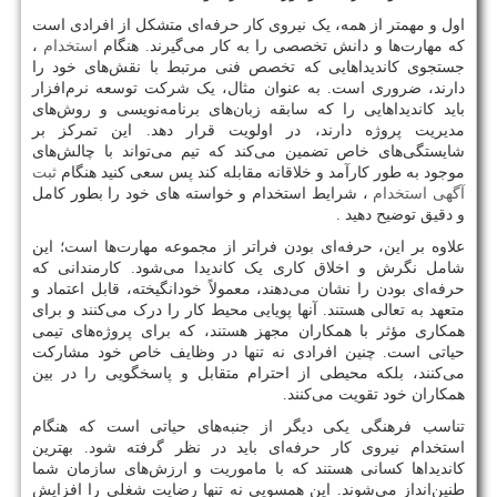
اول و مهمتر از همه، یک نیروی کار حرفه‌ای متشکل از افرادی است
که مهارت‌ها و دانش تخصصی را به کار می‌گیرند. هنگام
استخدام
،
جستجوی کاندیداهایی که تخصص فنی مرتبط با نقش‌های خود را
دارند، ضروری است. به عنوان مثال، یک شرکت توسعه نرم‌افزار
باید کاندیداهایی را که سابقه زبان‌های برنامه‌نویسی و روش‌های
مدیریت پروژه دارند، در اولویت قرار دهد. این تمرکز بر
شایستگی‌های خاص تضمین می‌کند که تیم می‌تواند با چالش‌های
موجود به طور کارآمد و خلاقانه مقابله کند پس سعی کنید هنگام
ثبت
آگهی استخدام
، شرایط استخدام و خواسته های خود را بطور کامل
و دقیق توضیح دهید .
علاوه بر این، حرفه‌ای بودن فراتر از مجموعه مهارت‌ها است؛ این
شامل نگرش و اخلاق کاری یک کاندیدا می‌شود. کارمندانی که
حرفه‌ای بودن را نشان می‌دهند، معمولاً خودانگیخته، قابل اعتماد و
متعهد به تعالی هستند. آنها پویایی محیط کار را درک می‌کنند و برای
همکاری مؤثر با همکاران مجهز هستند، که برای پروژه‌های تیمی
حیاتی است. چنین افرادی نه تنها در وظایف خاص خود مشارکت
می‌کنند، بلکه محیطی از احترام متقابل و پاسخگویی را در بین
همکاران خود تقویت می‌کنند.
تناسب فرهنگی یکی دیگر از جنبه‌های حیاتی است که هنگام
استخدام نیروی کار حرفه‌ای باید در نظر گرفته شود. بهترین
کاندیداها کسانی هستند که با ماموریت و ارزش‌های سازمان شما
طنین‌انداز می‌شوند. این همسویی نه تنها رضایت شغلی را افزایش