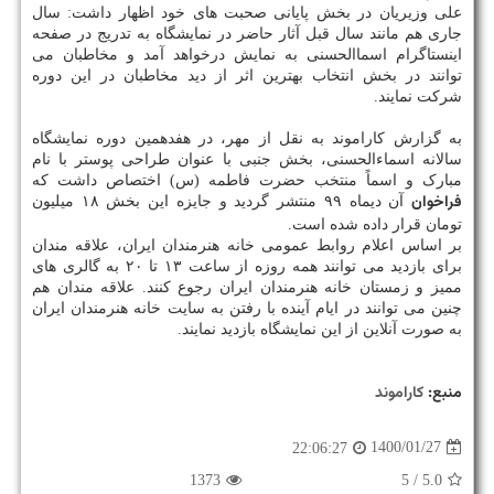
علی وزیریان در بخش پایانی صحبت های خود اظهار داشت: سال
جاری هم مانند سال قبل آثار حاضر در نمایشگاه به تدریج در صفحه
اینستاگرام اسماالحسنی به نمایش درخواهد آمد و مخاطبان می
توانند در بخش انتخاب بهترین اثر از دید مخاطبان در این دوره
شرکت نمایند.
به گزارش کاراموند به نقل از مهر، در هفدهمین دوره نمایشگاه
سالانه اسماءالحسنی، بخش جنبی با عنوان طراحی پوستر با نام
مبارک و اسماً منتخب حضرت فاطمه (س) اختصاص داشت که
فراخوان
آن دیماه ۹۹ منتشر گردید و جایزه این بخش ۱۸ میلیون
تومان قرار داده شده است.
بر اساس اعلام روابط عمومی خانه هنرمندان ایران، علاقه مندان
برای بازدید می توانند همه روزه از ساعت ۱۳ تا ۲۰ به گالری های
ممیز و زمستان خانه هنرمندان ایران رجوع کنند. علاقه مندان هم
چنین می توانند در ایام آینده با رفتن به سایت خانه هنرمندان ایران
به صورت آنلاین از این نمایشگاه بازدید نمایند.
منبع:
كاراموند
1400/01/27
22:06:27
1373
/ 5
5.0