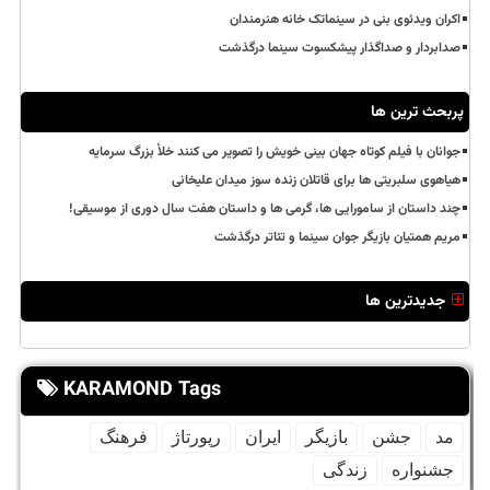
اکران ویدئوی بنی در سینماتک خانه هنرمندان
صدابردار و صداگذار پیشکسوت سینما درگذشت
پربحث ترین ها
جوانان با فیلم کوتاه جهان بینی خویش را تصویر می کنند خلأ بزرگ سرمایه
هیاهوی سلبریتی ها برای قاتلان زنده سوز میدان علیخانی
چند داستان از سامورایی ها، گرمی ها و داستان هفت سال دوری از موسیقی!
مریم همتیان بازیگر جوان سینما و تئاتر درگذشت
جدیدترین ها
KARAMOND Tags
مد
جشن
بازیگر
ایران
رپورتاژ
فرهنگ
جشنواره
زندگی