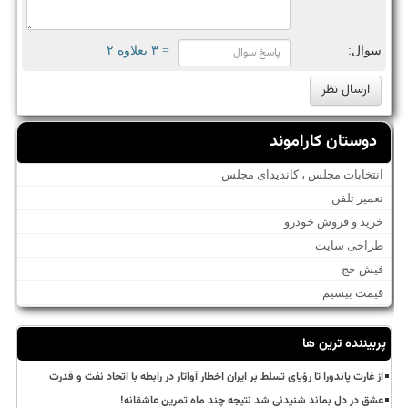
سوال:
= ۳ بعلاوه ۲
دوستان کاراموند
انتخابات مجلس ، کاندیدای مجلس
تعمیر تلفن
خرید و فروش خودرو
طراحی سایت
فیش حج
قیمت بیسیم
پربیننده ترین ها
از غارت پاندورا تا رؤیای تسلط بر ایران اخطار آواتار در رابطه با اتحاد نفت و قدرت
عشق در دل بماند شنیدنی شد نتیجه چند ماه تمرین عاشقانه!