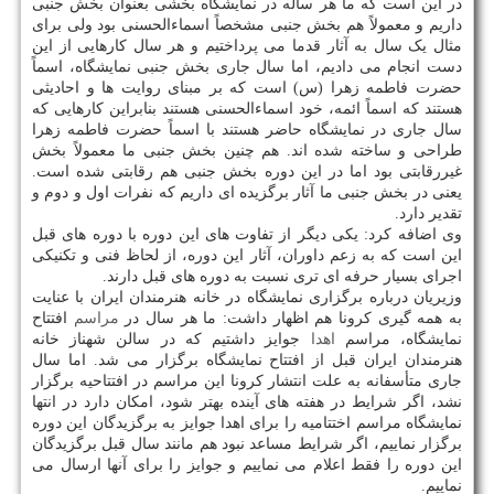
در این است که ما هر ساله در نمایشگاه بخشی بعنوان بخش جنبی
داریم و معمولاً هم بخش جنبی مشخصاً اسماءالحسنی بود ولی برای
مثال یک سال به آثار قدما می پرداختیم و هر سال کارهایی از این
دست انجام می دادیم، اما سال جاری بخش جنبی نمایشگاه، اسماً
حضرت فاطمه زهرا (س) است که بر مبنای روایت ها و احادیثی
هستند که اسماً ائمه، خود اسماءالحسنی هستند بنابراین کارهایی که
سال جاری در نمایشگاه حاضر هستند با اسماً حضرت فاطمه زهرا
طراحی و ساخته شده اند. هم چنین بخش جنبی ما معمولاً بخش
غیررقابتی بود اما در این دوره بخش جنبی هم رقابتی شده است.
یعنی در بخش جنبی ما آثار برگزیده ای داریم که نفرات اول و دوم و
تقدیر دارد.
وی اضافه کرد: یکی دیگر از تفاوت های این دوره با دوره های قبل
این است که به زعم داوران، آثار این دوره، از لحاظ فنی و تکنیکی
اجرای بسیار حرفه ای تری نسبت به دوره های قبل دارند.
وزیریان درباره برگزاری نمایشگاه در خانه هنرمندان ایران با عنایت
به همه گیری کرونا هم اظهار داشت: ما هر سال در
مراسم
افتتاح
نمایشگاه، مراسم
اهدا
جوایز داشتیم که در سالن شهناز خانه
هنرمندان ایران قبل از افتتاح نمایشگاه برگزار می شد. اما سال
جاری متأسفانه به علت انتشار کرونا این مراسم در افتتاحیه برگزار
نشد، اگر شرایط در هفته های آینده بهتر شود، امکان دارد در انتها
نمایشگاه مراسم اختتامیه را برای اهدا جوایز به برگزیدگان این دوره
برگزار نماییم، اگر شرایط مساعد نبود هم مانند سال قبل برگزیدگان
این دوره را فقط اعلام می نماییم و جوایز را برای آنها ارسال می
نماییم.