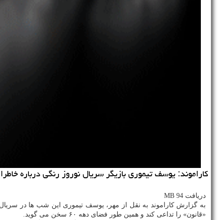
کاراموند: یوسف تیموری بازیگر سریال نوروز رنگی درباره خاطرات دهه 60 که با نقش آفرینی در این سریال بیشتر برایش تداعی شده است، توضی
دریافت 94 MB
به گزارش کاراموند به نقل از مهر، یوسف تیموری این شب ها در سریال
«قانون» را تداعی کند و همین طور فضای دهه ۶۰ سخن می گوید.