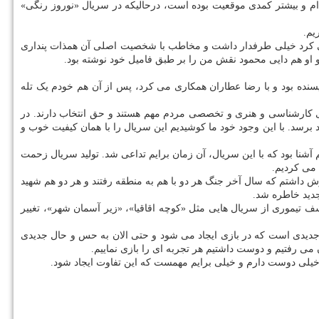
ه ام و بیشتر کمدی موقعیت بوده است، درحالیکه در سریال «نوروز رنگی»
یم.
زی می کرد خیلی طرفدار داشت و مخاطب با شخصیت اصلی آن همذات پنداری
و هم دایی محمود نقش من را بر طبق فامیل خود نوشته بود.
ویسنده بود و با رضا عطاران همکاری می کرد، پس از آن هم خودم یک تله
 های کارشناسی و هنری و تخصصی مردم مهم هستند و حق انتخاب دارند. در
رسد. با این وجود خود ما کوشیدیم این سریال را با همان کیفیت خوب و
 شصتی این سریال هم اظهار داشت: سال ۶۸ که جنگ به اتمام رسید سوم یا چهارم دبستان بودم و فضای دهه ۶۰ خیلی برایم آشنا بود که با این سریال، آن زمان برایم تداعی شد. تولید سریال زحمت
 و یک معلم ورزش داشتم که سال آخر جنگ هر دو با هم به منطقه رفتند و هر دو هم شهید
جدید خاطره شد.
سف تیموری از سریال هایی مثل «کوچه اقاقیا»، «زیر آسمان شهر»، تغییر
 جدیدی است که در بازی ایجاد می شود و حتی الان به حس و حال جدیدی
ی رفتیم و دوست داشتیم هر تجربه ای را بازی نماییم.
ا خیلی دوست دارم و خیلی برایم مهمست که این تفاوت ایجاد شود.