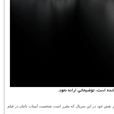
از نقش خود در این سریال که مقرر است شخصیت آمیتاب باچان در فیلم