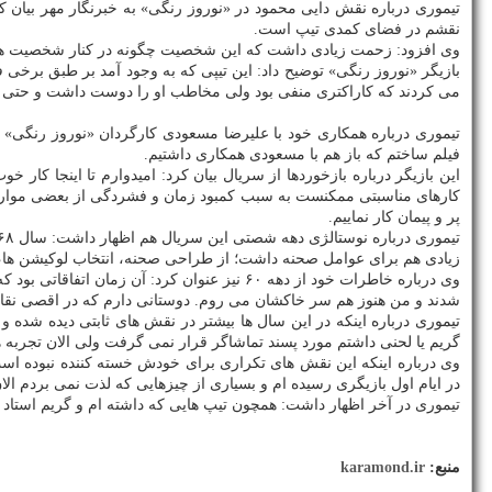
تیموری درباره نقش دایی محمود در «نوروز رنگی» به خبرنگار مهر بیان ک
نقشم در فضای کمدی تیپ است.
وی افزود: زحمت زیادی داشت که این شخصیت چگونه در کنار شخصیت های س
بازیگر «نوروز رنگی» توضیح داد: این تیپی که به وجود آمد بر طبق برخ
می کردند که کاراکتری منفی بود ولی مخاطب او را دوست داشت و حتی خ
تیموری درباره همکاری خود با علیرضا مسعودی کارگردان «نوروز رنگی» بی
فیلم ساختم که باز هم با مسعودی همکاری داشتیم.
این بازیگر درباره بازخوردها از سریال بیان کرد: امیدوارم تا اینجا ک
کارهای مناسبتی ممکنست به سبب کمبود زمان و فشردگی از بعضی موارد صر
پر و پیمان کار نماییم.
زیادی هم برای عوامل صحنه داشت؛ از طراحی صحنه، انتخاب لوکیشن ها، بازی تا پوشا
وی درباره خاطرات خود از دهه ۶۰ نیز عنوان کر
شدند و من هنوز هم سر خاکشان می روم. دوستانی دارم که در اقصی نقاط دن
تیموری درباره اینکه در این سال ها بیشتر در نقش های ثابتی دیده شده 
گریم یا لحنی داشتم مورد پسند تماشاگر قرار نمی گرفت ولی الان تجربه 
وی درباره اینکه این نقش های تکراری برای خودش خسته کننده نبوده اس
در ایام اول بازیگری رسیده ام و بسیاری از چیزهایی که لذت نمی بردم 
تیموری در آخر اظهار داشت: همچون تیپ هایی که داشته ام و گریم استاد ا
منبع:
karamond.ir