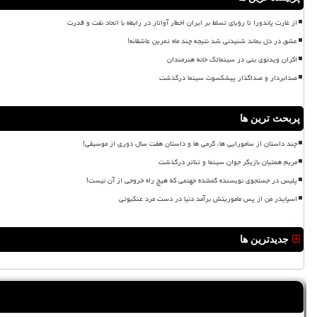
از غارت پاندورا تا رؤیای تسلط بر ایران اخطار آواتار در رابطه با اتحاد نفت و قدرت
عشق در دل بماند شنیدنی شد نتیجه چند ماه تمرین عاشقانه!
اکران ویدئوی بنی در سینماتک خانه هنرمندان
صدابردار و صداگذار پیشکسوت سینما درگذشت
پربحث ترین ها
چند داستان از سامورایی ها، گرمی ها و داستان هفت سال دوری از موسیقی!
مریم همتیان بازیگر جوان سینما و تئاتر درگذشت
پلیس در جستجوی نویسنده گمشده جهنمی که هیچ راه خروجی از آن نیست!
اسپایدر من از پس ماموریتش برآمد دنیا در دست مرد عنکبوتی
جدیدترین ها