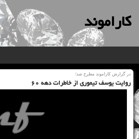
كاراموند
در گزارش كاراموند مطرح شد؛
روایت یوسف تیموری از خاطرات دهه ۶۰