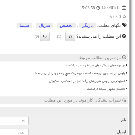
1400/01/12
15:03:58
/ 5
5.0
تگهای مطلب:
بازیگر
,
تخصص
,
سریال
,
سینما
این مطلب را می پسندید؟
(0)
(1)
تازه ترین مطالب مرتبط
مریم همتیان بازیگر جوان سینما و تئاتر درگذشت
پلیس در جستجوی نویسنده گمشده جهنمی که هیچ راه خروجی از آن نیست!
اسپایدر من از پس ماموریتش برآمد دنیا در دست مرد عنکبوتی
گانگستر مشهور سینما درگذشت
نظرات بینندگان کاراموند در مورد این مطلب
نام:
ایمیل: