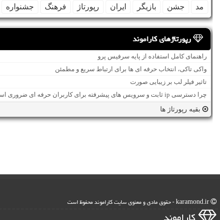
مد
جشن
بازیگر
ایران
رپورتاژ
فرهنگ
جشنواره
رپورتاژهای کاراموند
راهنمای کامل استفاده از پایه سرفیس پرو
واکی تاکی، انتخاب حرفه ای ها برای ارتباط سریع و مطمئن
تاثیر فیلر لب بر زیبایی صورت
چرا دسترسی ip ثابت و سرویس های پیشرفته برای کاربران حرفه ای ضروری است؟
بقیه رپورتاژ ها
karamond.ir - حقوق مادی و معنوی سایت كاراموند محفوظ است
كاراموند