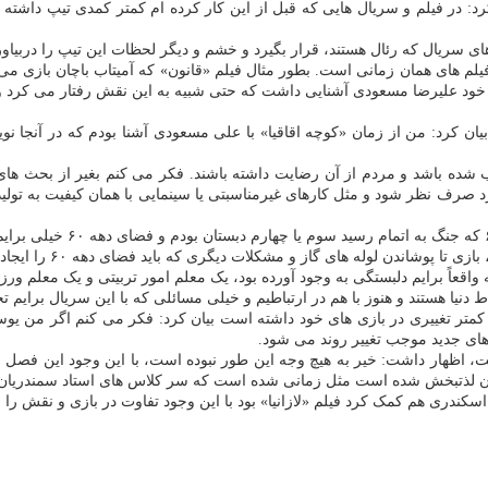
رد: در فیلم و سریال هایی که قبل از این کار کرده ام کمتر کمدی تیپ داشت
ریال که رئال هستند، قرار بگیرد و خشم و دیگر لحظات این تیپ را دربیاور
ی فیلم های همان زمانی است. بطور مثال فیلم «قانون» که آمیتاب باچان با
ود علیرضا مسعودی آشنایی داشت که حتی شبیه به این نقش رفتار می کرد و ا
ان کرد: من از زمان «کوچه اقاقیا» با علی مسعودی آشنا بودم که در آنجا ن
ار خوب شده باشد و مردم از آن رضایت داشته باشند. فکر می کنم بغیر از بحث
ف نظر شود و مثل کارهای غیرمناسبتی یا سینمایی با همان کیفیت به تولید ب
تیموری درباره نوستالژی دهه
ندن لوله های گاز و مشکلات دیگری که باید فضای دهه ۶۰ را ایجاد می کردیم.
د: آن زمان اتفاقاتی بود که واقعاً برایم دلبستگی به وجود آورده بود، یک معلم امور تربیتی
یا هستند و هنوز با هم در ارتباطیم و خیلی مسائلی که با این سریال برایم ت
و کمتر تغییری در بازی های خود داشته است بیان کرد: فکر می کنم اگر من یو
های جدید موجب تغییر روند می شود.
ت، اظهار داشت: خیر به هیچ وجه این طور نبوده است، با این وجود این فصل
الان لذتبخش شده است مثل زمانی شده است که سر کلاس های استاد سمندریان م
سکندری هم کمک کرد فیلم «لازانیا» بود با این وجود تفاوت در بازی و نقش ر