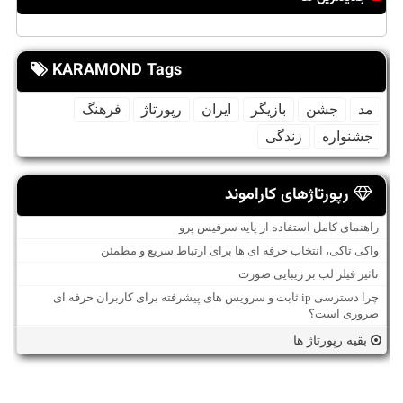
KARAMOND Tags
مد
جشن
بازیگر
ایران
رپورتاژ
فرهنگ
جشنواره
زندگی
رپورتاژهای کاراموند
راهنمای کامل استفاده از پایه سرفیس پرو
واکی تاکی، انتخاب حرفه ای ها برای ارتباط سریع و مطمئن
تاثیر فیلر لب بر زیبایی صورت
چرا دسترسی ip ثابت و سرویس های پیشرفته برای کاربران حرفه ای
ضروری است؟
بقیه رپورتاژ ها