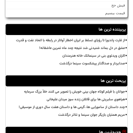
فیش حج
قیمت بیسیم
پربیننده ترین ها
از غارت پاندورا تا رؤیای تسلط بر ایران اخطار آواتار در رابطه با اتحاد نفت و قدرت
عشق در دل بماند شنیدنی شد نتیجه چند ماه تمرین عاشقانه!
اکران ویدئوی بنی در سینماتک خانه هنرمندان
صدابردار و صداگذار پیشکسوت سینما درگذشت
پربحث ترین ها
جوانان با فیلم کوتاه جهان بینی خویش را تصویر می کنند خلأ بزرگ سرمایه
هیاهوی سلبریتی ها برای قاتلان زنده سوز میدان علیخانی
چند داستان از سامورایی ها، گرمی ها و داستان هفت سال دوری از موسیقی!
مریم همتیان بازیگر جوان سینما و تئاتر درگذشت
جدیدترین ها