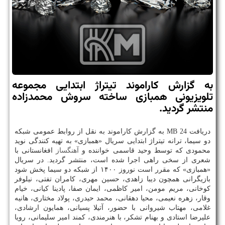
به گزارش کاراموند تیتراژ ابتدایی مجموعه
تلویزیونی همبازی ساخته سروش محمدزاده
منتشر گردید.
دریافت 24 MB به گزارش کاراموند به نقل از روابط عمومی شبکه
دو سیما، ترانه تیتراژ ابتدایی سریال «همبازی» به تهیه کنندگی نوید
محمودی که توسط وحید قاسمی خواننده و
آهنگساز
افغانستانی با
شعری از سخی راهی اجرا شده است، منتشر گردید. در سریال
«همبازی» که مقرر است نوروز ۱۴۰۰ از شبکه دو سیما پخش شود
بازیگرانی همچون دیبا زاهدی، حسین مهری، کامران تفتی، نیلوفر
کوخانی، مریم مومن، امیر کاظمی، ایمان صفا، پادینا کیانی، خیام
وقار، زهره نعیمی، محیا دهقانی، محمد حیدری، پولاد مختاری، هانیه
غلامی، مهتاب شیروانی با حضور، آتیلا پسیانی، همایون ارشادی،
علیرضا استادی و بهنام تشکر، با هنرمندی، کمند امیر سلیمانی، رویا