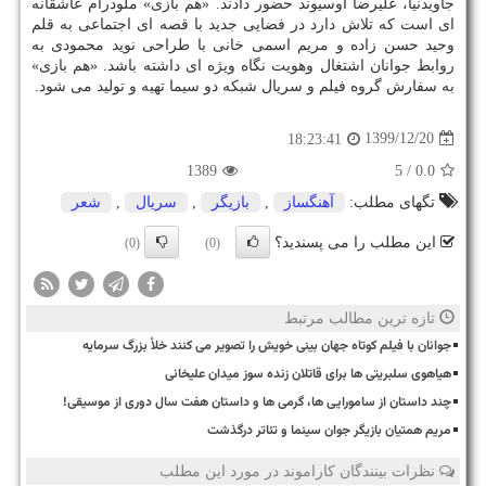
جاویدنیا، علیرضا اوسیوند حضور دادند. «هم بازی» ملودرام عاشقانه
ای است که تلاش دارد در فضایی جدید با قصه ای اجتماعی به قلم
وحید حسن زاده و مریم اسمی خانی با طراحی نوید محمودی به
روابط جوانان اشتغال وهویت نگاه ویژه ای داشته باشد. «هم بازی»
به سفارش گروه فیلم و سریال شبکه دو سیما تهیه و تولید می شود.
1399/12/20
18:23:41
1389
/ 5
0.0
تگهای مطلب:
آهنگساز
,
بازیگر
,
سریال
,
شعر
این مطلب را می پسندید؟
(0)
(0)
تازه ترین مطالب مرتبط
جوانان با فیلم کوتاه جهان بینی خویش را تصویر می کنند خلأ بزرگ سرمایه
هیاهوی سلبریتی ها برای قاتلان زنده سوز میدان علیخانی
چند داستان از سامورایی ها، گرمی ها و داستان هفت سال دوری از موسیقی!
مریم همتیان بازیگر جوان سینما و تئاتر درگذشت
نظرات بینندگان کاراموند در مورد این مطلب