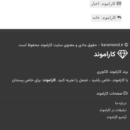
کاراموند: اخبار
کاراموند: خانه
karamond.ir - حقوق مادی و معنوی سایت كاراموند محفوظ است
كاراموند
برند کاراموند لاکچری
با کاراموند، خاص باشید ، تجمل را تجربه کنید.
کاراموند
: برای خاص پسندان
صفحات كاراموند
درباره ما
تبلیغات در كاراموند
آرشیو كاراموند