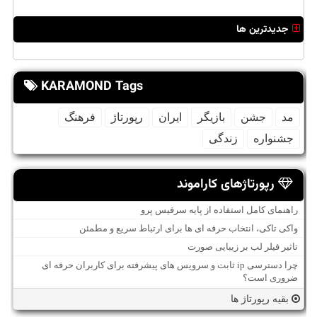
جدیدترین ها
KARAMOND Tags
مد
جشن
بازیگر
ایران
رپورتاژ
فرهنگ
جشنواره
زندگی
رپورتاژهای کاراموند
راهنمای کامل استفاده از پایه سرفیس پرو
واکی تاکی، انتخاب حرفه ای ها برای ارتباط سریع و مطمئن
تاثیر فیلر لب بر زیبایی صورت
چرا دسترسی ip ثابت و سرویس های پیشرفته برای کاربران حرفه ای
ضروری است؟
بقیه رپورتاژ ها