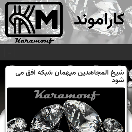
کاراموند
منو
شیخ المجاهدین میهمان شبكه افق می
شود