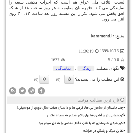
لیست ائتلاف ملی عراق هم است که احزاب مذهبی شیعه را
نمایندگی می کند. «قهرمانان مقاومت» هر روز ساعت ۱۸ از شبکه
افق پخش می شود. تکرار این مستند روز بعد ساعت ۱۳: ۳۰ روی
آنتن می رود.
منبع:
karamond.ir
1399/10/16
11:36:19
1637
/ 5
0.0
تگهای مطلب:
زندگی
,
نمایندگی
این مطلب را می پسندید؟
(0)
(0)
تازه ترین مطالب مرتبط
چند داستان از سامورایی ها، گرمی ها و داستان هفت سال دوری از موسیقی!
گردهمایی نازی آبادی ها برای اکبر عبدی به همراه عکس
اکبر عبدی هنرمندی که با طنز، دفاع مقدس را به دل مردم برد
تقابل مرگ و زندگی در خراشه