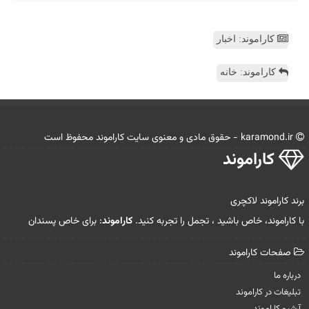
کاراموند: اخبار
کاراموند: خانه
karamond.ir - حقوق مادی و معنوی سایت كاراموند محفوظ است
كاراموند
برند کاراموند لاکچری
با کاراموند، خاص باشید ، تجمل را تجربه کنید.
کاراموند
: برای خاص پسندان
صفحات كاراموند
درباره ما
تبلیغات در كاراموند