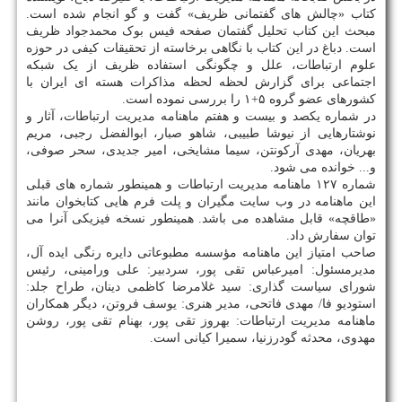
کتاب «چالش های گفتمانی ظریف» گفت و گو انجام شده است.
مبحث این کتاب تحلیل گفتمان صفحه فیس بوک محمدجواد ظریف
است. دباغ در این کتاب با نگاهی برخاسته از تحقیقات کیفی در حوزه
علوم ارتباطات، علل و چگونگی استفاده ظریف از یک شبکه
اجتماعی برای گزارش لحظه لحظه مذاکرات هسته ای ایران با
کشورهای عضو گروه ۵+۱ را بررسی نموده است.
در شماره یکصد و بیست و هفتم ماهنامه مدیریت ارتباطات، آثار و
نوشتارهایی از نیوشا طبیبی، شاهو صبار، ابوالفضل رجبی، مریم
بهریان، مهدی آرکونتن، سیما مشایخی، امیر جدیدی، سحر صوفی،
و... خوانده می شود.
شماره ۱۲۷ ماهنامه مدیریت ارتباطات و همینطور شماره های قبلی
این ماهنامه در وب سایت مگیران و پلت فرم هایی کتابخوان مانند
«طاقچه» قابل مشاهده می باشد. همینطور نسخه فیزیکی آنرا می
توان سفارش داد.
صاحب امتیاز این ماهنامه مؤسسه مطبوعاتی دایره رنگی ایده آل،
مدیرمسئول: امیرعباس تقی پور، ️سردبیر: علی ورامینی، رئیس
شورای سیاست گذاری: سید غلامرضا کاظمی دینان، طراح جلد:
استودیو فا/ مهدی فاتحی، مدیر هنری: یوسف فروتن، دیگر همکاران
ماهنامه مدیریت ارتباطات: بهروز تقی پور، بهنام تقی پور، روشن
مهدوی، محدثه گودرزنیا، سمیرا کیانی است.