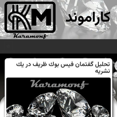
کاراموند
منو
تحلیل گفتمان فیس بوك ظریف در یك
نشریه