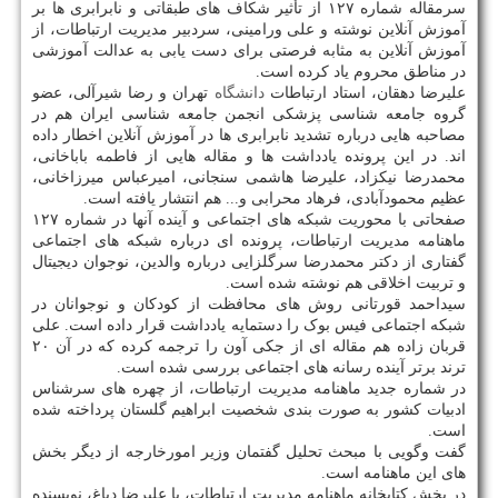
سرمقاله شماره ۱۲۷ از تأثیر شکاف های طبقاتی و نابرابری ها بر
آموزش آنلاین نوشته و علی ورامینی، سردبیر مدیریت ارتباطات، از
آموزش آنلاین به مثابه فرصتی برای دست یابی به عدالت آموزشی
در مناطق محروم یاد کرده است.
علیرضا دهقان، استاد ارتباطات
دانشگاه
تهران و رضا شیرآلی، عضو
گروه جامعه شناسی پزشکی انجمن جامعه شناسی ایران هم در
مصاحبه هایی درباره تشدید نابرابری ها در آموزش آنلاین اخطار داده
اند. در این پرونده یادداشت ها و مقاله هایی از فاطمه باباخانی،
محمدرضا نیکزاد، علیرضا هاشمی سنجانی، امیرعباس میرزاخانی،
عظیم محمودآبادی، فرهاد محرابی و... هم انتشار یافته است.
صفحاتی با محوریت شبکه های اجتماعی و آینده آنها در شماره ۱۲۷
ماهنامه مدیریت ارتباطات، پرونده ای درباره شبکه های اجتماعی
گفتاری از دکتر محمدرضا سرگلزایی درباره والدین، نوجوان دیجیتال
و تربیت اخلاقی هم نوشته شده است.
سیداحمد قورتانی روش های محافظت از کودکان و نوجوانان در
شبکه اجتماعی فیس بوک را دستمایه یادداشت قرار داده است. علی
قربان زاده هم مقاله ای از جکی آون را ترجمه کرده که در آن ۲۰
ترند برتر آینده رسانه های اجتماعی بررسی شده است.
در شماره جدید ماهنامه مدیریت ارتباطات، از چهره های سرشناس
ادبیات کشور به صورت بندی شخصیت ابراهیم گلستان پرداخته شده
است.
گفت وگویی با مبحث تحلیل گفتمان وزیر امورخارجه از دیگر بخش
های این ماهنامه است.
در بخش کتابخانه ماهنامه مدیریت ارتباطات، با علیرضا دباغ، نویسنده