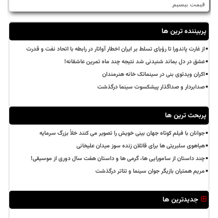
قیمت بیسیم
پربیننده ترین ها
از غارت پاندورا تا رؤیای تسلط بر ایران اخطار آواتار در رابطه با اتحاد نفت و قدرت
عشق در دل بماند شنیدنی شد نتیجه چند ماه تمرین عاشقانه!
اکران ویدئوی بنی در سینماتک خانه هنرمندان
صدابردار و صداگذار پیشکسوت سینما درگذشت
پربحث ترین ها
جوانان با فیلم کوتاه جهان بینی خویش را تصویر می کنند خلأ بزرگ سرمایه
هیاهوی سلبریتی ها برای قاتلان زنده سوز میدان علیخانی
چند داستان از سامورایی ها، گرمی ها و داستان هفت سال دوری از موسیقی!
مریم همتیان بازیگر جوان سینما و تئاتر درگذشت
جدیدترین ها