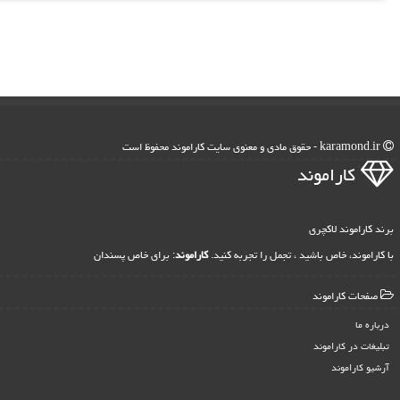
karamond.ir - حقوق مادی و معنوی سایت كاراموند محفوظ است
كاراموند
برند کاراموند لاکچری
با کاراموند، خاص باشید ، تجمل را تجربه کنید.
کاراموند
: برای خاص پسندان
صفحات كاراموند
درباره ما
تبلیغات در كاراموند
آرشیو كاراموند