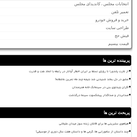
انتخابات مجلس ، کاندیدای مجلس
تعمیر تلفن
خرید و فروش خودرو
طراحی سایت
فیش حج
قیمت بیسیم
پربیننده ترین ها
از غارت پاندورا تا رؤیای تسلط بر ایران اخطار آواتار در رابطه با اتحاد نفت و قدرت
عشق در دل بماند شنیدنی شد نتیجه چند ماه تمرین عاشقانه!
اکران ویدئوی بنی در سینماتک خانه هنرمندان
صدابردار و صداگذار پیشکسوت سینما درگذشت
پربحث ترین ها
هیاهوی سلبریتی ها برای قاتلان زنده سوز میدان علیخانی
چند داستان از سامورایی ها، گرمی ها و داستان هفت سال دوری از موسیقی!