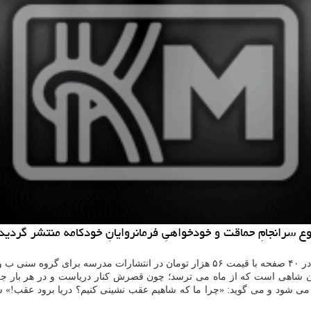
ع سرانجامِ حماقت و خودخواهیِ فرمانروایانِ خودکامه منتشر گردید
ه است.
ان شاهی است که از ماه می ترسد؛ چون قصرش کنار دریاست و در هر بار ج
ی شود و می گوید: «چرا ما که شاهیم عقب نشینی کنیم؟ دریا برود عقب!» سر