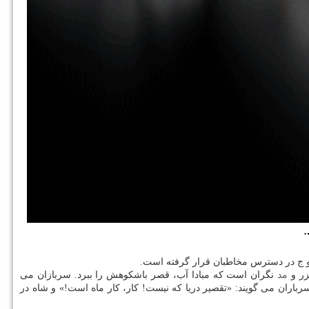
.
زر و
مد
نگران است که مبادا آب، قصر باشکوهش را ببرد. سربازان می
باران می گویند: «تقصیر دریا که نیست! کار، کار ماه است!» و شاه در