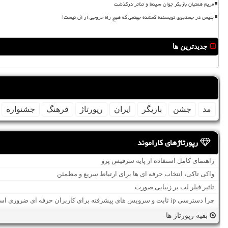
مریم همتیان بازیگر جوان سینما و تئاتر درگذشت
پلیس در جستجوی نویسنده گمشده جهنمی که هیچ راه خروجی از آن نیست!
جدیدترین ها
مد
جشن
بازیگر
ایران
رپورتاژ
فرهنگ
جشنواره
رپورتاژهای کاراموند
راهنمای کامل استفاده از پایه سرفیس پرو
واکی تاکی، انتخاب حرفه ای ها برای ارتباط سریع و مطمئن
تاثیر فیلر لب بر زیبایی صورت
چرا دسترسی ip ثابت و سرویس های پیشرفته برای کاربران حرفه ای ضروری است؟
بقیه رپورتاژ ها