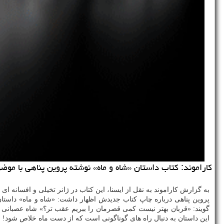
کاراموند: کتاب داستان «شاه و ماه» نوشته پروین پناهی با موضو
به گزارش کاراموند به نقل از ایسنا، این کتاب در ژانر تخیلی و افسانه ای در ۴۰ صفحه با قیمت ۵۶ هزار تومان در انتشارات مدرسه برای گروه سنی ب و ج در دسترس مخاطبان قرار گرفت
پروین پناهی درباره چاپ کتاب جدیدش اظهار داشت: «شاه و ماه» داست
گویند: «قربان بهتر نیست کمی قصرمان را ببریم عقب تر؟» شاه عصبانی م
این داستان به دنبال راه های گوناگونی است که از دست ماه خلاص شود!