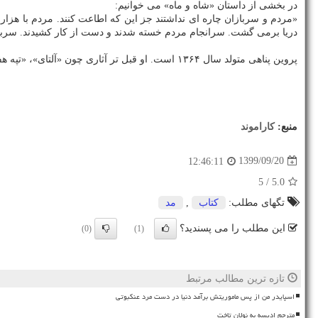
در بخشی از داستان «شاه و ماه» می خوانیم:
«مردم و سربازان چاره ای نداشتند جز این که اطاعت کنند. مردم با هزار
دریا برمی گشت. سرانجام مردم خسته شدند و دست از کار کشیدند. سربازان 
پروین پناهی متولد سال ۱۳۶۴ است. او قبل تر آثاری چون «آلتای»، «تپه هفت دیو»، «هاچی و بالدرین» و «فوتی فروتی غوله» را در کارنامه داستانی خود داشته است.
منبع:
كاراموند
1399/09/20
12:46:11
/ 5
5.0
تگهای مطلب:
كتاب
,
مد
این مطلب را می پسندید؟
(0)
(1)
تازه ترین مطالب مرتبط
اسپایدر من از پس ماموریتش برآمد دنیا در دست مرد عنکبوتی
مترجم ادیسه به نولان تاخت