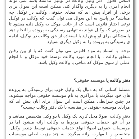
اساس قانون اگر وکیل وکالت در توکیل نداشته باشد نمی تواند
انجام امری را به دیگری واگذار کند، ممکن است این سوال برای
برخی از افراد پیش اید که معنای حقوقی وکالت در توکیل چه
میباشد؟ در پاسخ به این سوال می توان گفت که وکالت در توکیل
نوعی اختیار قانونی است که از جانب موکل به وکیل داده میشود تا
در صورتی که وکیل نتواند به تنهایی رسیدگی به پرونده را انجام دهد
یا مشکلی برای او پیش اید با استفاده از حق وکالت در توکیل، ادامه
ی رسیدگی به پرونده را به وکیل دیگری بسپارد.
نوحه: با استناد به مواد قانونی می توان گفت که با از بین رفتن
متعلق وکالت ، با انجام مورد وکالت توسط خود موکل و با انجام
عملی از سوی موکل که منافی با وکالت وکیل باشد.
دفتر وکالت یا
موسسه حقوقی
؟
مسلما کسانی که به دنبال یک وکیل خوب برای رسیدگی به پرونده
های خود میگردند با مراکزی به نام موسسه حقوقی مواجه میشوند.
در چنین شرایطی ممکن است این سوال برای انان پیش آید که
مزایای موسسه حقوقی در مقایسه با یک دفتر وکالت چیست؟
دفتر وکالت
اصولا محل کاری یک وکیل یا دو وکیل متخصص میباشد و
در آن تنها خدمات حقوقی مربوط به وکالت ارائه میشود اما در
موسسات حقوقی اصولا انواع خدمات حقوقی توسط چندین وکیل
متخصص و با مهارت ارائه میگردد. به چند مزیت اصلی موسسات