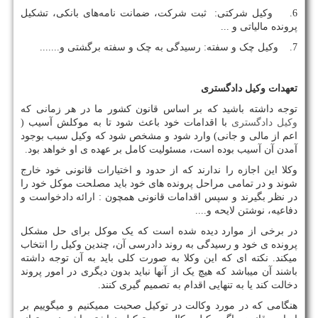
6. وکیل شرکتی: ثبت شرکت، ضمانت نامه‌های بانکی، تشکیل
پرونده مالیاتی و ...
7. وکیل چک و سفته: رسیدگی به چک و سفته برگشتی و.......
تعهدات وکیل دادگستری
توجه داشته باشید که بر اساس قانون کشور ما در هر زمانی که
وکیل دادگستری
با اقدامات خود باعث شود تا به موکلش آسیب (
اعم از مالی و جانی) وارد شود و مشخص شود که وکیل سبب بوجود
آمدن آن آسیب بوده است، مسئولیت کامل بر عهده ی او خواهد بود.
وکلا این اجازه را ندارند که از حدود و اختیارات قانونی خود خارج
شوند و در تمامی مراحل پرونده های خود باید مصلحت موکل خود را
در نظر بگیرند و سپس اقدامات قانونی همچون : ارائه دادخواست و
دفاعیه، نوشتن لایحه و....
در برخی از موارد دیده شده است که یک موکل برای حل مشکل
پرونده ی خود و رسیدگی به روند دادرسی آن، چندین وکیل را انتخاب
میکند. نکته ای که این وکلا به صورت کلی باید به آن توجه داشته
باشند آن میباشد که هیچ یک از آنها نباید بدون دیگری در امور پروند
دخالت کند یا به تنهایی اقدام به تصمیم گیری کنند.
هنگامی که در مورد وکالت در توکیل صحبت ممیکنیم و میگوییم بر