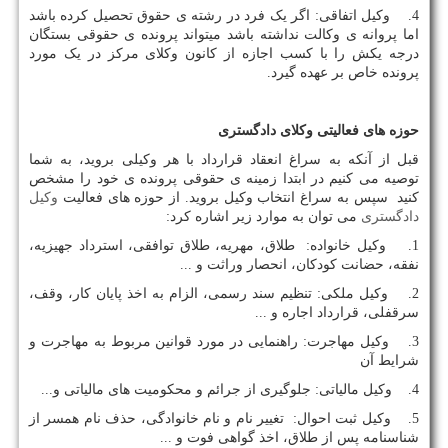
4. وکیل اتفاقی: اگر یک فرد در رشته ی حقوق تحصیل کرده باشد
اما پروانه ی وکالت نداشته باشد میتواند پرونده ی حقوقی بستگان
درجه یکش را با کسب اجازه از کانون وکلای مرکز در یک مورد
پرونده خاص بر عهده گیرد.
حوزه های فعالیتی وکلای دادگستری
قبل از آنکه به سراغ انعقاد قرارداد با هر وکیلی بروید، به شما
توصیه می کنیم در ابتدا زمینه ی حقوقی پرونده ی خود را مشخص
کنید سپس به سراغ انتخاب وکیل بروید. از حوزه های فعالیت
وکیل
دادگستری
می توان به موارد زیر اشاره کرد:
1. وکیل خانواده: طلاق، مهریه، طلاق توافقی، استرداد جهیزیه،
نفقه، حضانت کودکان، انحصار وراثت و ...
2. وکیل ملکی: تنظیم سند رسمی، الزام به اخذ پایان کار، وقف،
سرقفلی، قرارداد اجاره و ...
3. وکیل مهاجرت: راهنمایی در مورد قوانین مربوط به مهاجرت و
شرایط آن
4. وکیل مالیاتی: جلوگیری از جرائم و محکومیت های مالیاتی و...
5. وکیل ثبت احوال: تغییر نام و نام خانوادگی، حذف نام همسر از
شناسنامه پس از طلاق، اخذ گواهی فوت و ...