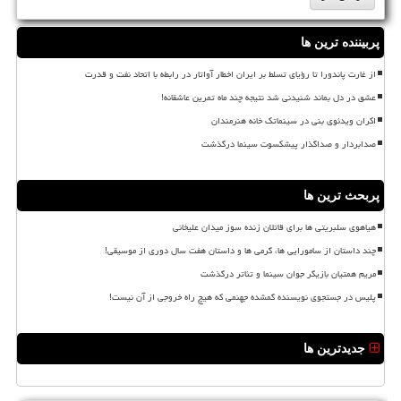
پربیننده ترین ها
از غارت پاندورا تا رؤیای تسلط بر ایران اخطار آواتار در رابطه با اتحاد نفت و قدرت
عشق در دل بماند شنیدنی شد نتیجه چند ماه تمرین عاشقانه!
اکران ویدئوی بنی در سینماتک خانه هنرمندان
صدابردار و صداگذار پیشکسوت سینما درگذشت
پربحث ترین ها
هیاهوی سلبریتی ها برای قاتلان زنده سوز میدان علیخانی
چند داستان از سامورایی ها، گرمی ها و داستان هفت سال دوری از موسیقی!
مریم همتیان بازیگر جوان سینما و تئاتر درگذشت
پلیس در جستجوی نویسنده گمشده جهنمی که هیچ راه خروجی از آن نیست!
جدیدترین ها