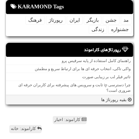
KARAMOND Tags
مد
جشن
بازیگر
ایران
رپورتاژ
فرهنگ
جشنواره
زندگی
رپورتاژهای کاراموند
راهنمای کامل استفاده از پایه سرفیس پرو
واکی تاکی، انتخاب حرفه ای ها برای ارتباط سریع و مطمئن
تاثیر فیلر لب بر زیبایی صورت
چرا دسترسی ip ثابت و سرویس های پیشرفته برای کاربران حرفه ای
ضروری است؟
بقیه رپورتاژ ها
کاراموند: اخبار
کاراموند: خانه