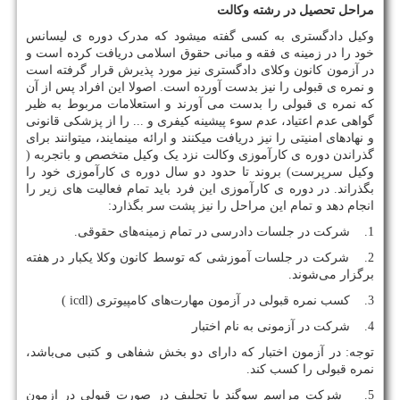
مراحل تحصیل در رشته وکالت
وکیل دادگستری به کسی گفته میشود که مدرک دوره ی لیسانس
خود را در زمینه ی فقه و مبانی حقوق اسلامی دریافت کرده است و
در آزمون کانون وکلای دادگستری نیز مورد پذیرش قرار گرفته است
و نمره ی قبولی را نیز بدست آورده است. اصولا این افراد پس از آن
که نمره ی قبولی را بدست می آورند و استعلامات مربوط به ظیر
گواهی عدم اعتیاد، عدم سوء پیشینه کیفری و ... را از پزشکی قانونی
و نهاد‌های امنیتی را نیز دریافت میکنند و ارائه مینمایند، میتوانند برای
گذراندن دوره ی کارآموزی وکالت نزد یک وکیل متخصص و باتجربه (
وکیل سرپرست) بروند تا حدود دو سال دوره ی کارآموزی خود را
بگذراند. در دوره ی کارآموزی این فرد باید تمام فعالیت های زیر را
انجام دهد و تمام این مراحل را نیز پشت سر بگذارد:
1. شرکت در جلسات دادرسی در تمام زمینه‌های حقوقی.
2. شرکت در جلسات آموزشی که توسط کانون وکلا یکبار در هفته
برگزار می‌شوند.
3. کسب نمره قبولی در آزمون مهارت‌های کامپیوتری (
icdl
)
4. شرکت در آزمونی به نام اختبار
توجه: در آزمون اختبار که دارای دو بخش شفاهی و کتبی می‌باشد،
نمره قبولی را کسب کند.
5. شرکت مراسم سوگند یا تحلیف در صورت قبولی در ازمون