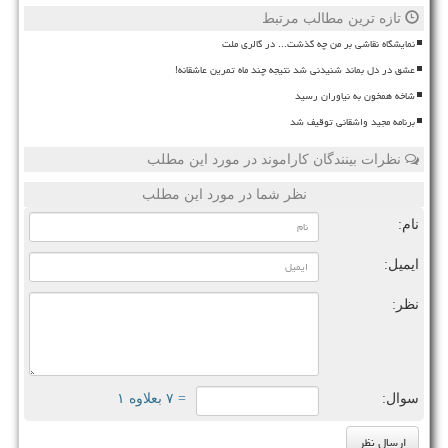
تازه ترین مطالب مرتبط
نمایشگاه نقاشی بر من چه گذشت... در گالری ملت
عشق در دل بماند شنیدنی شد نتیجه چند ماه تمرین عاشقانه!
شاخه همخون به نیاوران رسید
برنامه مجید واشقانی توقیف شد
نظرات بینندگان کاراموند در مورد این مطلب
نظر شما در مورد این مطلب
نام:
ایمیل:
نظر:
سوال:
= ۷ بعلاوه ۱