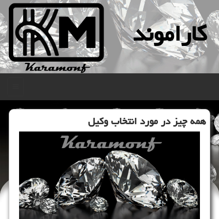
كاراموند
منو
همه چیز در مورد انتخاب وكیل