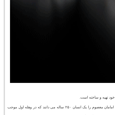
 خود تهیه و ساخته است.
این پایگاه، کتاب گویای انسان ۲۵۰ ساله را که مجموعه سخنرانی های مقام معظم رهبری است منتشر نموده است. ایشان در این کتاب عمر ۱۱ تن از امامان معصوم را یک انسان ۲۵۰ ساله می دانند که در وهله اول موجب