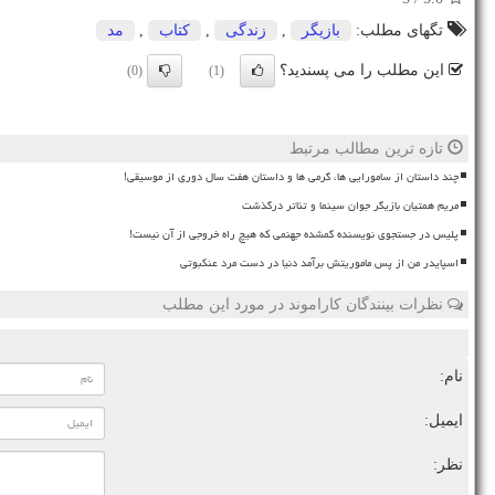
تگهای مطلب:
بازیگر
,
زندگی
,
كتاب
,
مد
این مطلب را می پسندید؟
(0)
(1)
تازه ترین مطالب مرتبط
چند داستان از سامورایی ها، گرمی ها و داستان هفت سال دوری از موسیقی!
مریم همتیان بازیگر جوان سینما و تئاتر درگذشت
پلیس در جستجوی نویسنده گمشده جهنمی که هیچ راه خروجی از آن نیست!
اسپایدر من از پس ماموریتش برآمد دنیا در دست مرد عنکبوتی
نظرات بینندگان کاراموند در مورد این مطلب
نام:
ایمیل:
نظر: