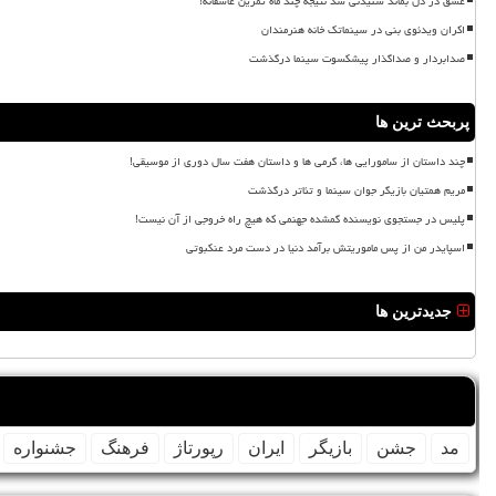
عشق در دل بماند شنیدنی شد نتیجه چند ماه تمرین عاشقانه!
اکران ویدئوی بنی در سینماتک خانه هنرمندان
صدابردار و صداگذار پیشکسوت سینما درگذشت
پربحث ترین ها
چند داستان از سامورایی ها، گرمی ها و داستان هفت سال دوری از موسیقی!
مریم همتیان بازیگر جوان سینما و تئاتر درگذشت
پلیس در جستجوی نویسنده گمشده جهنمی که هیچ راه خروجی از آن نیست!
اسپایدر من از پس ماموریتش برآمد دنیا در دست مرد عنکبوتی
جدیدترین ها
مد
جشن
بازیگر
ایران
رپورتاژ
فرهنگ
جشنواره