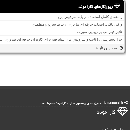
رپورتاژهای کاراموند
راهنمای کامل استفاده از پایه سرفیس پرو
واکی تاکی، انتخاب حرفه ای ها برای ارتباط سریع و مطمئن
تاثیر فیلر لب بر زیبایی صورت
چرا دسترسی ip ثابت و سرویس های پیشرفته برای کاربران حرفه ای ضروری است؟
بقیه رپورتاژ ها
karamond.ir - حقوق مادی و معنوی سایت كاراموند محفوظ است
كاراموند
برند کاراموند لاکچری