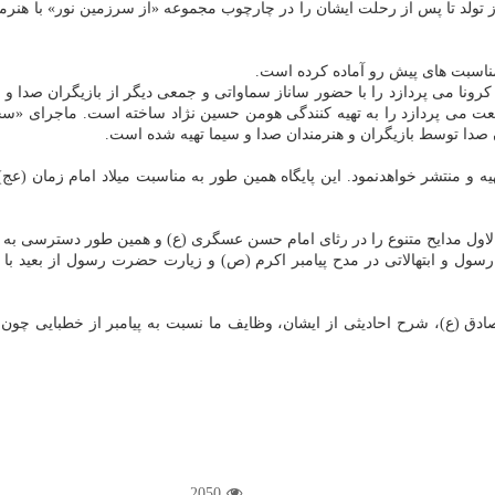
از تولد تا پس از رحلت ایشان را در چارچوب مجموعه «از سرزمین نور» با هنر
 مناسبت های پیش رو آماده کرده است.
نا می پردازد را با حضور ساناز سماواتی و جمعی دیگر از بازیگران صدا و س
 می پردازد را به تهیه کنندگی هومن حسین نژاد ساخته است. ماجرای «سحرآ
ن صدا توسط بازیگران و هنرمندان صدا و سیما تهیه شده است.
 الاول مدایح متنوع را در رثای امام حسن عسگری (ع) و همین طور دسترسی به د
سول و ابتهالاتی در مدح پیامبر اکرم (ص) و زیارت حضرت رسول از بعید با 
صادق (ع)، شرح احادیثی از ایشان، وظایف ما نسبت به پیامبر از خطبایی چون 
2050