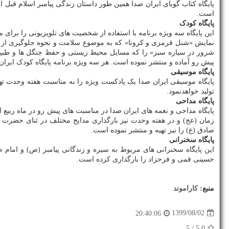
پایگاه کتاب گویای ایران صدا همین طور داستان زندگی پیامبر اسلام قبل 
است.
پایگاه کودک
این پایگاه سه ویژه برنامه با استفاده از شخصیت های تلویزیونی را برای
نمایش «شنل قرمزی و کرونا» که به موضوع سلامت و نحوه جلوگیری از کرو
شرور در سیاره سبز» را که مسایل محیط زیستی و حفظ جنگل ها و طبیعت
پیش رو آماده و منتشر نموده است. هر سه ویژه برنامه پایگاه کودک ایرا
پایگاه موسیقی
تولید خواهدنمود.
پایگاه مداحی
پایگاه مداحی و نغمه های ایران صدا در مناسبت های پیش رو در ماه ربیع
زمان (عج) و در هفته وحدت نیز بارگذاری مدایح مختلف در ثنای حضرت ر
صادق (ع) را نیز تهیه و منتشر نموده است.
پایگاه سخنرانی
این پایگاه سخنرانی های مربوط به سیره و زندگانی پیامبر (ص) و امام 
حسینی قمی و فرحزاد را بارگذاری کرده است.
منبع:
كاراموند
1399/08/02
20:40:06
/ 5
5.0