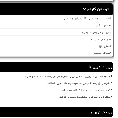
دوستان کاراموند
انتخابات مجلس ، کاندیدای مجلس
تعمیر تلفن
خرید و فروش خودرو
طراحی سایت
فیش حج
قیمت بیسیم
پربیننده ترین ها
از غارت پاندورا تا رؤیای تسلط بر ایران اخطار آواتار در رابطه با اتحاد نفت و قدرت
عشق در دل بماند شنیدنی شد نتیجه چند ماه تمرین عاشقانه!
اکران ویدئوی بنی در سینماتک خانه هنرمندان
صدابردار و صداگذار پیشکسوت سینما درگذشت
پربحث ترین ها