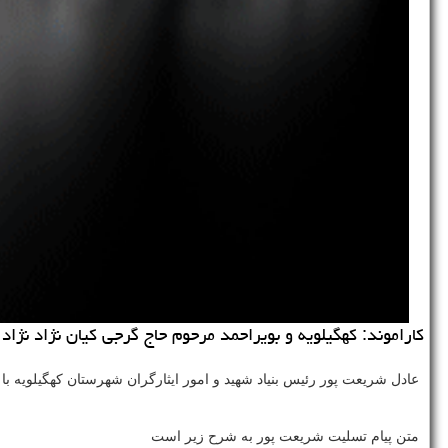
كاراموند: كهگیلویه و بویراحمد مرحوم حاج گرجی كیان نژاد ن
عادل شریعت پور رئیس بنیاد شهید و امور ایثارگران شهرستان کهگیلویه ب
متن پیام تسلیت شریعت پور به شرح زیر است