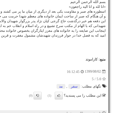
بسم الله الرحمن الرحیم
«انا لله و انا الیه راجعون»
اسطوره های صبر و مقاومت یکی بعد از دیگری از میان ما پر می کشند و ما
و آن هنگام که صبر از ساحت ایمان خانواده های معظم شهدا حرمت می ج
این دفعه هم خبر درگذشت حاج گرجی کیان نژاد پدر بزرگوار شهیدان والامق
شهیدانی که با الهام از مکتب سرخ تشییع و در راه اسلام و انقلاب خم به 
اینجانب این ضایعه را به خانواده های معزز ایثارگران بخصوص خانواده 
امید که به فضل خدا در جوار فرزندان شهیدشان مشمول مغفرت و قرین ر
منبع:
كاراموند
1399/08/02
16:12:45
/ 5
5.0
تگهای مطلب:
سفر
,
مد
این مطلب را می پسندید؟
(0)
(1)