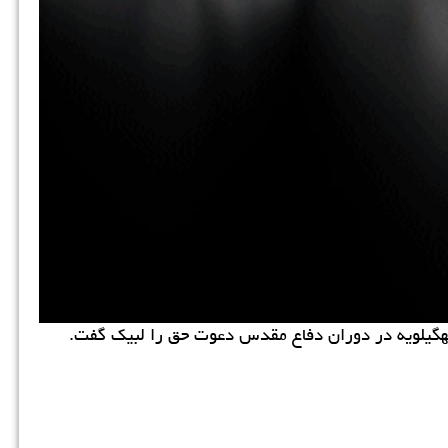
 كهگیلویه در دوران دفاع مقدس دعوت حق را لبیك گفت.