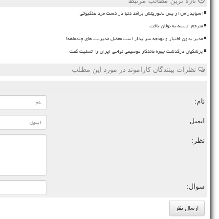
تازه ترین مطالب مرتبط
اسپایدر من از پس ماموریتش برآمد دنیا در دست مرد عنکبوتی
مترجم ادیسه به نولان تاخت
مدیر بدون اختیار و بودجه سرایدار است معضل مدیریت های چندماهه!
پزشکیان درگذشت چهره ماندگار موسیقی نواحی ایران را تسلیت گفت
نظرات بینندگان کاراموند در مورد این مطلب
نام:
ایمیل:
نظر:
سوال: