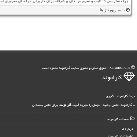
چرا دسترسی ip ثابت و سرویس های پیشرفته برای کاربران حرفه ای ضروری است؟
بقیه رپورتاژ ها
karamond.ir - حقوق مادی و معنوی سایت كاراموند محفوظ است
كاراموند
برند کاراموند لاکچری
با کاراموند، خاص باشید ، تجمل را تجربه کنید.
کاراموند
: برای خاص پسندان
صفحات كاراموند
درباره ما
تبلیغات در كاراموند