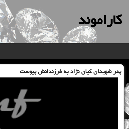
كاراموند
پدر شهیدان كیان نژاد به فرزندانش پیوست