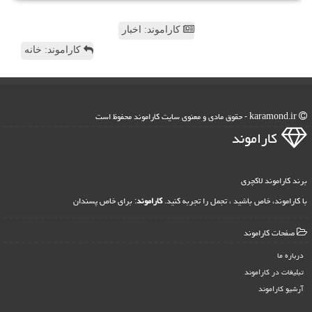
کاراموند: اخبار
کاراموند: خانه
karamond.ir - حقوق مادی و معنوی سایت كاراموند محفوظ است
كاراموند
برند کاراموند لاکچری
با کاراموند، خاص باشید ، تجمل را تجربه کنید.
کاراموند
: برای خاص پسندان
صفحات كاراموند
درباره ما
تبلیغات در كاراموند
آرشیو كاراموند