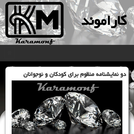
كاراموند
منو
دو نمایشنامه منظوم برای كودكان و نوجوانان