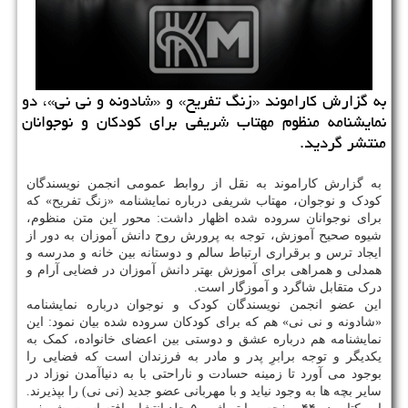
به گزارش كاراموند «زنگ تفریح» و «شادونه و نی نی»، دو
نمایشنامه منظوم مهتاب شریفی برای كودكان و نوجوانان
منتشر گردید.
به گزارش کاراموند به نقل از روابط عمومی انجمن نویسندگان
کودک و نوجوان، مهتاب شریفی درباره نمایشنامه «زنگ تفریح» که
برای نوجوانان سروده شده اظهار داشت: محور این متن منظوم،
شیوه صحیح آموزش، توجه به پرورش روح دانش آموزان به دور از
ایجاد ترس و برقراری ارتباط سالم و دوستانه بین خانه و مدرسه و
همدلی و همراهی برای آموزش بهتر دانش آموزان در فضایی آرام و
درک متقابل شاگرد و آموزگار است.
این عضو انجمن نویسندگان کودک و نوجوان درباره نمایشنامه
«شادونه و نی نی» هم که برای کودکان سروده شده بیان نمود: این
نمایشنامه هم درباره عشق و دوستی بین اعضای خانواده، کمک به
یکدیگر و توجه برابرِ پدر و مادر به فرزندان است که فضایی را
بوجود می آورد تا زمینه حسادت و ناراحتی با به دنیاآمدن نوزاد در
سایر بچه ها به وجود نیاید و با مهربانی عضو جدید (نی نی) را بپذیرند.