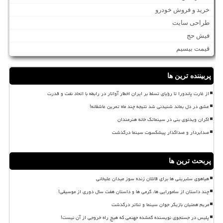
خرید و فروش خودرو
طراحی سایت
فیش حج
قیمت بیسیم
پربیننده ترین ها
از غارت پاندورا تا رؤیای تسلط بر ایران اخطار آواتار در رابطه با اتحاد نفت و قدرت
عشق در دل بماند شنیدنی شد نتیجه چند ماه تمرین عاشقانه!
اکران ویدئوی بنی در سینماتک خانه هنرمندان
صدابردار و صداگذار پیشکسوت سینما درگذشت
پربحث ترین ها
هیاهوی سلبریتی ها برای قاتلان زنده سوز میدان علیخانی
چند داستان از سامورایی ها، گرمی ها و داستان هفت سال دوری از موسیقی!
مریم همتیان بازیگر جوان سینما و تئاتر درگذشت
پلیس در جستجوی نویسنده گمشده جهنمی که هیچ راه خروجی از آن نیست!