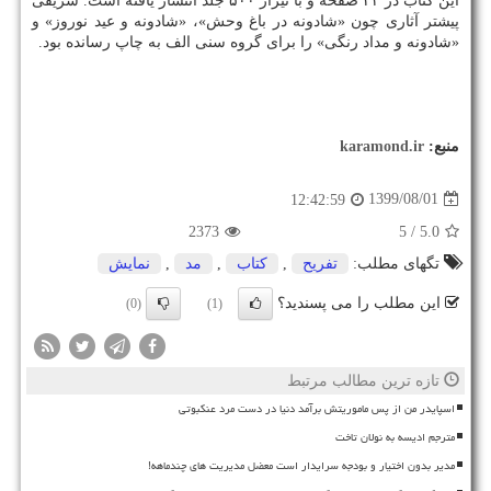
این کتاب در ۴۴ صفحه و با تیراژ ۵۰۰ جلد انتشار یافته است. شریفی
پیشتر آثاری چون «شادونه در باغ وحش»، «شادونه و عید نوروز» و
«شادونه و مداد رنگی» را برای گروه سنی الف به چاپ رسانده بود.
منبع:
karamond.ir
1399/08/01
12:42:59
2373
/ 5
5.0
تگهای مطلب:
تفریح
,
كتاب
,
مد
,
نمایش
این مطلب را می پسندید؟
(0)
(1)
تازه ترین مطالب مرتبط
اسپایدر من از پس ماموریتش برآمد دنیا در دست مرد عنکبوتی
مترجم ادیسه به نولان تاخت
مدیر بدون اختیار و بودجه سرایدار است معضل مدیریت های چندماهه!