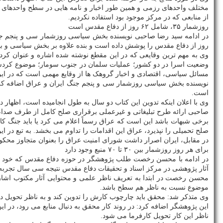
مختلف واحدهای رزمی و همین طور اخبار و نامه هایی در سطح واحدهای امن
از منابعی که در مرکز موجود بود استفاده نکردیم.
روزشمار ۳۵، شامل ۶۲ روز از دفاع مقدس است
در ادامه سید رضا صاحبی نویسنده بخش سیاسی روزشمار سی و پنجم جن
روز از دفاع مقدس را پوشش داده است و بنده علاوه بر بخش سیاسی و بین
وی به مهم ترین وقایعی که در این مقطع نوشته شده اشاره و عنوان کرد:
وضعیت اسرا در دو کشور؛ عملیات سلمان در جنوب سومار؛ موضوع کردس
مسائل سیاسی، اقتصادی و اخبار گروهک ها از وقایع مهمی است که در این
نویسنده بخش سیاسی روزشمار سی و پنجم جنگ ایران و عراق اضافه کرد:
است.
وی با اعلان اینکه تدوین این کتاب دو سال به طول انجامیده است، اظهار د
صاحبی ارائه طرح تبلیغاتی و غیرعملی برقراری صلح کامل از طرف صدام ر
برخی شبهات باشد این است که عراق رسماً اعلام می کرد یا باید جنگ کا
صلح تحمیلی را نپذیرد، عراق این اقدامات را تداوم می بخشد. به تبع در ا
در مقابل، ایران اصرار داشت شورای امنیت عراق را بعنوان متجاوز محک
برای هر روز روزشمار بین ۳۰ تا ۷۰ منبع وجود دارد
در ادامه با محسن رخصت طلب پژوهشگر در حوزه دفاع مقدس که خود از 
آثار پژوهشی در مرکز اسناد و تحقیقات دفاع مقدس نتیجه سی سال تجرب
محسن رخصت در ابتدا به تعریف ناظر علمی و محتوایی آثار مکتوب اشاره و 
موضوع نسبت به ناظر هم سطح باشد.
وی متذکر شد: محقق باید چارچوب کارش را تدوین کند و به ناظر تحویل د
این پژوهشگر اضافه کرد: در روند کار محقق به دنبال منابع می رود، در ا
ناظر این کار تحویل کارفرما می شود.