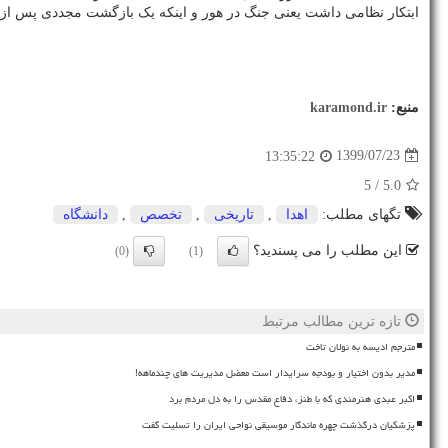
ابتکار نظامی داشت یعنی جنگ در هور و اینکه یک بازگشت مجددی پس از ی
منبع:
karamond.ir
1399/07/23
13:35:22
/ 5
5.0
تگهای مطلب:
اهدا
,
تاریخی
,
تخصص
,
دانشگاه
این مطلب را می پسندید؟
(0)
(1)
تازه ترین مطالب مرتبط
مترجم ادیسه به نولان تاخت
مدیر بدون اختیار و بودجه سرایدار است معضل مدیریت های چندماهه!
اکبر عبدی هنرمندی که با طنز، دفاع مقدس را به دل مردم برد
پزشکیان درگذشت چهره ماندگار موسیقی نواحی ایران را تسلیت گفت