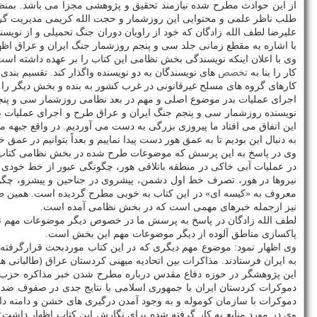
از این حوادث مطرح شده نیازمند تحقیق و پژوهشی مجزا می باشد. بمن
طلب ناظر علمی و محتوایی این روزشمار و حجت الله کریمی مدیریت گروه
با اشاره به مقطع زمانی جلد سی و پنجم روزشمار جنگ ایران و عراق اظهار داشت: این کتاب از ۱۵ بهمن ماه ۱۳۶۳ آغاز می شود و تا ۱۷ فروردین ۱۳۶۴ یعنی
وی با اعلان اینکه نویسندگی بخش نظامی این کتاب را بر عهده داشته اس
کار را بنا به
تخصص
های نویسندگان به دو نویسنده واگذار کند. تقسیم ب
کارهای گروه های مسلح غیرقانونی در غرب کشور به بنده و بخش دیگر را 
اجرای عملیات بدر موضوع اصلی و مهم در بعد نظامی روزشمار سی و پنج
نویسنده روزشمار سی و پنجم جنگ ایران و عراق طرح و اجرای عملیات بدر
این اتفاق می افتاد ما پیروزی بزرگی به دست می آوردیم. در واقع جبهه م
به دنبال این بودیم تا به عمق هور دست پیدا نماییم و بعداً بتوانیم در عم
وی در پاسخ به این پرسش که موضوعات طرح شده در بخش نظامی کتاب شا
در عملیات آبی خاکی در منطقه باتلاقی هور، چگونگی عبور از خط خ
معروف به «کیسه ای» در این کتاب به خوبی مطرح گردیده است. همین طو
نیز ازجمله خبرهای مهمی است که در بخش نظامی آمده است.
لطف الله زادگان در پاسخ به پرسش ما در خصوص دیگر موضوعات مهم نظام
پاکسازی مناطق آلوده از دیگر موضوعات مهم این بخش است.
وی اظهار نمود: موضوع مهم دیگری که در این کتاب موردبحث قرارگرفته و
به ایران فرستادند. مذاکرات بین اتحادیه میهنی کردستان عراق (طالبانی 
این پژوهشگر در حوزه دفاع مقدس درباره مطرح شدن خبر مذاکره حزب دم
دموکرات کردستان ایران با جمهوری اسلامی با نتایج جدی در صفوف ضدا
دموکرات با سازمان کوموله و به وجود آمدن درگیری های خشن و دامنه دار ک
وی در مورد منابع به کار گرفته شده برای نگارش این کتاب اظهار داشت: 