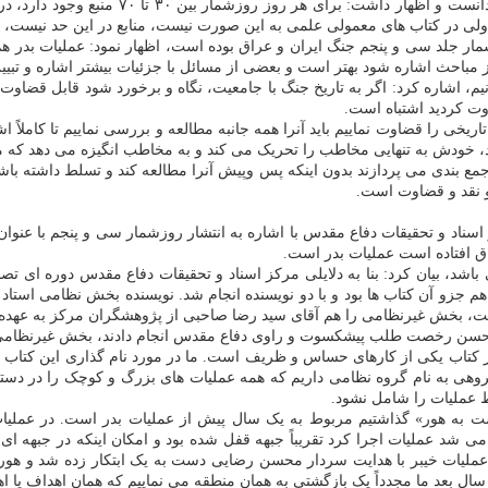
وی تعدد منابع را از سختی های نگارش روزشماره
ولی در کتاب های معمولی علمی به این صورت نیست، منابع در این حد نیست، ا
جلد سی و پنجم جنگ ایران و عراق بوده است، اظهار نمود: عملیات بدر هم ی
 مباحث اشاره شود بهتر است و بعضی از مسائل با جزئیات بیشتر اشاره و تبیین
دانیم، اشاره کرد: اگر به تاریخ جنگ با جامعیت، نگاه و برخورد شود قابل قضا
اوت کردید اشتباه است.
خی را قضاوت نماییم باید آنرا همه جانبه مطالعه و بررسی نماییم تا کاملاً ا
خودش به تنهایی مخاطب را تحریک می کند و به مخاطب انگیزه می دهد که مج
جمع بندی می پردازند بدون اینکه پس وپیش آنرا مطالعه کند و تسلط داشته باشد
 و نقد و قضاوت است.
اشد، بیان کرد: بنا به دلایلی مرکز اسناد و تحقیقات دفاع مقدس دوره ای 
هم جزو آن کتاب ها بود و با دو نویسنده انجام شد. نویسنده بخش نظامی است
ت، بخش غیرنظامی را هم آقای سید رضا صاحبی از پژوهشگران مرکز به عهده 
حسن رخصت طلب پیشکسوت و راوی دفاع مقدس انجام دادند، بخش غیرنظامی ر
هر کتاب یکی از کارهای حساس و ظریف است. ما در مورد نام گذاری این کتا
هی به نام گروه نظامی داریم که همه عملیات های بزرگ و کوچک را در دستور
ط عملیات را شامل نشود.
شت به هور» گذاشتیم مربوط به یک سال پیش از عملیات بدر است. در عملیات 
می شد عملیات اجرا کرد تقریباً جبهه قفل شده بود و امکان اینکه در جبهه ای 
 عملیات خیبر با هدایت سردار محسن رضایی دست به یک ابتکار زده شد و هور 
ال بعد ما مجدداً یک بازگشتی به همان منطقه می نماییم که همان اهداف یا اهدا