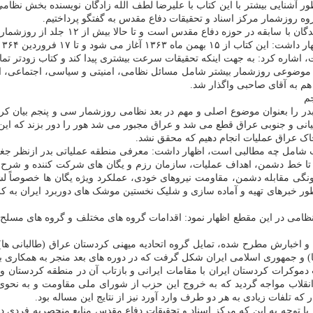
ظور آشنایی بیشتر با این کتاب با علیرضا لطف الله زادگان نویسنده بخش
 روزشمار مرکز اسناد و تحقیقات دفاع مقدس به گفتگو پرداختیم.
علیرضا لطف الله زادگان که خود از راویا
 ۶۲ روزشمار جنگ ایران و عراق را شامل می شود.
ت، اشاره کرد: به جهت اینکه تحقیقات سرعت بیشتری پیدا کند و کتاب زودتر ت
ندی موضوعی روزشمار بیشتر شامل مسائل نظامی، امنیتی و سیاسی، اجتماعی، 
هم به آقای صاحبی واگذار شد.
م
 را بعنوان موضوع اصلی و مهم در بعد نظامی روزشمار سی و پنجم بیان کرد و
یانی و جنوبی عراق قطع می شد و عراق مجبور می شد هور را دور بزند که این ک
ق خاک عراق عملیات انجام دهیم که محقق نشد.
مل چه مطالبی است، اظهار داشت: معرفی منطقه عملیاتی بدر ازنظر جغرافیا
ودی تا خط دشمن، اهداف عملیات، سازمان رزم و یگان های شرکت کننده و 
ر خبرهای تهیه و آماده سازی و شلیک نخستین موشک های دوربرد ایران به کر
ی در این مقطع اظهار نمود: اقدامات گروه های مختلف و گروه های مسلح غی
 اخبارش مطرح شده، تمایل گروه اتحادیه میهنی کردستان عراق (طالبانی ها) ب
ها) و جمهوری اسلامی ایران شکل گرفت که در دوره های بعد منجر به همکاری بین
وکرات کردستان ایران با مقامات ایرانی و بازتاب آن در منطقه کردستان و 
نقلاب مواجه گردید که به خروج این حزب از شورای ملی مقاومت و به نحوی
ه تلفات زیادی به هر دو طرف وارد آورد نیز از نتایج این مساله بود.
با توجه به این که مرکز اسناد و تحقیقات دفاع مقدس منابع منحصربه فردی در