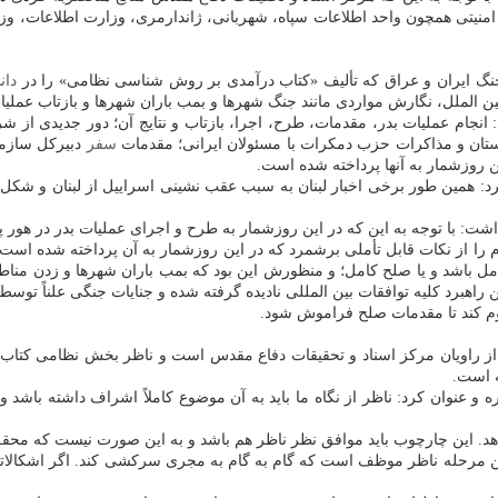
یتی همچون واحد اطلاعات سپاه، شهربانی، ژاندارمری، وزارت اطلاعات، وزارت 
گ ایران و عراق که تألیف «کتاب درآمدی بر روش شناسی نظامی» را در
دان
 الملل، نگارش مواردی مانند جنگ شهرها و بمب باران شهرها و بازتاب عملیا
 انجام عملیات بدر، مقدمات، طرح، اجرا، بازتاب و نتایج آن؛ دور جدیدی از
تان و مذاکرات حزب دمکرات با مسئولان ایرانی؛ مقدمات
سفر
دبیرکل سازمان
 روزشمار به آنها پرداخته شده است.
 همین طور برخی اخبار لبنان به سبب عقب نشینی اسراییل از لبنان و شکل گ
اشت: با توجه به این که در این روزشمار به طرح و اجرای عملیات بدر در هور پ
ا از نکات قابل تأملی برشمرد که در این روزشمار به آن پرداخته شده است و
مل باشد و یا صلح کامل؛ و منظورش این بود که بمب باران شهرها و زدن مناط
ین راهبرد کلیه توافقات بین المللی نادیده گرفته شده و جنایات جنگی علناً 
وم کند تا مقدمات صلح فراموش شود.
راویان مرکز اسناد و تحقیقات دفاع مقدس است و ناظر بخش نظامی کتاب «
ه است.
عنوان کرد: ناظر از نگاه ما باید به آن موضوع کاملاً اشراف داشته باشد و ا
هد. این چارچوب باید موافق نظر ناظر هم باشد و به این صورت نیست که محقق 
ین مرحله ناظر موظف است که گام به گام به مجری سرکشی کند. اگر اشکالاتی د