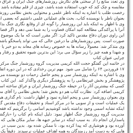
مقایسه و چک کند که خوب استفاده شده باشد، چیزی از قلم نیفتاده باشد 
رخصت طلب با اشاره به اینکه ناظر علمی و محتوایی بخش نظامی روزشمار 
بعنوان ناظر با نویسنده کتاب، بحث های عملیاتی علمی داشتیم که بعضی از
وی با اظهار به اینکه باید این روزشمار را گونه ای از وقایع نگاری جنگ ب
آنرا با پراکندگی مطالعه کنید امکان قضاوت را به شما نمی دهد و اگر قض
این راوی دوران دفاع مقدس تاکید کرد: اگر مقرر است که ما یک موضوع تاری
صورت است. پس روزشمارهای ما درعین حالی که می تواند پاسخگو باشد، 
وی متذکر شد: معمولاً رسانه ها به خصوص رسانه های معاند به دو خبر یا 
و شهدا و همه چیز را زیر سؤال می برد؛ این بدترین شیوه تحقیق و رفتار
چرایی عنوان کتاب
۱۷ فروردین ۶۴ را شامل می شود. مهم ترین رخدادی که در این دوره اتفاق افتاده است عملیات بدر است.
وی با اشاره به اینکه روزشمار سی و پنجم حاصل زحمات دو نویسنده می ب
پژوهشگر و بخش غیرنظامی را به پژوهشگر دیگری واگذار کند. این کتاب 
کسی که بیشترین آثار را در حیطه جنگ روزشمار ایران و عراق ساخته اس
کریمی اضافه کرد: نظارت کتاب هم دو بخش شد؛ بخش نظامی را آقای م
وی بعنوان روزشمار سی و پنجم اشاره نمود و اظهار داشت: نام گذاری 
یک عملیات است و از سویی ما در مرکز اسناد و تحقیقات دفاع مقدس گرو
اینکه تشابه اسمی وجود نداشته باشد کوشیدیم اسامی را برگزینیم که فق
مدیریت گروه روزشمار جنگ اظهار نمود: دلیل اینکه نام کتاب را «بازگ
پاسداران انجام داد. به سبب اینکه در سایر جبهه ها، سایر مکان هایی که 
آورده بود و هوشیاری که پیدا کرده بود، نا ممکن شده بود. بدین سبب در
هایی که به دست آمد رزمندگان به همه اهداف عملیات نرسیدند. دقیقاً یک س