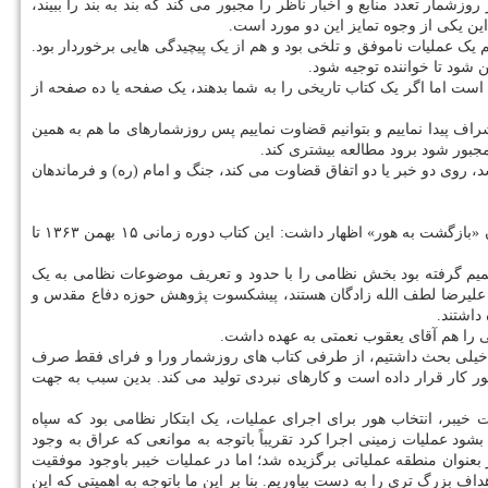
ای جنگ ایران و عراق دانست و اظهار داشت: برای هر روز روزشمار بین ۳۰ تا ۷۰ منبع وجود دارد، در روزشمار تعدد منابع و اخبار ناظر را مجبور می کند که بند به بند را ببیند،
ین یکی از وجوه تمایز این دو مورد است.
ک عملیات ناموفق و تلخی بود و هم از یک پیچیدگی هایی برخوردار بود.
 شود تا خواننده توجیه شود.
وت است اما اگر یک کتاب تاریخی را به شما بدهند، یک صفحه یا ده صفحه از
شراف پیدا نماییم و بتوانیم قضاوت نماییم پس روزشمارهای ما هم به همین
بور شود برود مطالعه بیشتری کند.
، روی دو خبر یا دو اتفاق قضاوت می کند، جنگ و امام (ره) و فرماندهان
در خاتمه این گفتگو حجت الله کریمی مدیریت گروه روزشمار جنگ مرکز اسناد و تحقیقات دفاع مقدس با اشاره به انتشار روزشمار سی و پنجم با عنوان «بازگشت به هور» اظهار داشت: این کتاب دوره زمانی ۱۵ بهمن ۱۳۶۳ تا
تصمیم گرفته بود بخش نظامی را با حدود و تعریف موضوعات نظامی به یک
اد علیرضا لطف الله زادگان هستند، پیشکسوت پژوهش حوزه دفاع مقدس و
داشتند.
ا هم آقای یعقوب نعمتی به عهده داشت.
ب خیلی بحث داشتیم، از طرفی کتاب های روزشمار ورا و فرای فقط صرف
 کار قرار داده است و کارهای نبردی تولید می کند. بدین سبب به جهت
خیبر، انتخاب هور برای اجرای عملیات، یک ابتکار نظامی بود که سپاه
بشود عملیات زمینی اجرا کرد تقریباً باتوجه به موانعی که عراق به وجود
بعنوان منطقه عملیاتی برگزیده شد؛ اما در عملیات خیبر باوجود موفقیت
ف بزرگ تری را به دست بیاوریم. بنا بر این ما باتوجه به اهمیتی که این