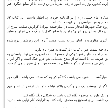
کشور، وزارت امور خارجه، تقریباً دراین زمینه ما از منابع دیگری غیر
شگاه
امام حسین (ع) را در کارنامه خود دارد، اظهار داشت: این کتاب ۶۲
ت در بخش سیاسی را بر عهده داشته ام.
 شروع جنگ شهرها؛ انفجار بمب در نمازجمعه تهران؛ گزارش صلیب سرخ از
 ملل به ایران و عراق؛ راهبرد یا صلح کامل یا جنگ کامل عراق و سایر
یری مقاومت در لبنان نیز به سبب اهمیت آن در این روزشمار درج شده
رداخته شده، عنوان کتاب «بازگشت به هور» نام دارد.
 در ادامه اظهار نمود: یکی از موضوعات که امروزه می تواند پاسخی به
ق غیرنظامی یا استفاده از سلاح شیمیایی هم جزو جنگ است و اگر ایران
توسط عراق بی واهمه از هرگونه تقابلی در صحنه بین الملل صورت می گرفت.
بازگشت به هور» می باشد، گفتگو کردیم که معتقد می باشد نظارت بر
گر از نویسنده یک سر و گردن بالاتر نباشد حتما باید ازنظر تسلط و فهم
یک طور به موضوع نگاه کند و ناظر به شکلی دیگر نگاه کند.
اشت برای تصحیح به محقق ارائه کند، بعدازاینکه کار نهایی شد با تأیید