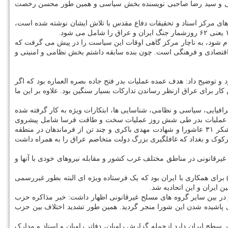
 نظامی و سید رضا صاحبی نویسنده بخش سیاسی و همین طور محسن رخصت
ن دوران جنگ تحمیلی و از نویسندگان با سابقه در حوزه دفاع مقدس است و تا حالا بیش از ۱۲ جلد از روزشمارهای مرکز اسناد و تحقیقات دفاع مقدس با تلاش ایشان نوشته شده است،
مام شود، به ناچار مرکز گاهی اوقات این سیاست را در پیش می گرفت که
اقتصادی و فرهنگی است. چون بنده سابقه داشتم بخش نظامی و امنیتی و
 توضیح داد: هدف عمده عملیات بدر فتح جاده بصره العماره بود که اگر
ار برای عراق ازنظر رساندن تدارکات بسیار سنگین بود. علاوه بر این ما
یی، سیاسی و نظامی، شناسایی ها، ابتکارات ویژه به کار گرفته شده
شرح عملیات بدر طی شش روز عملیات سخت و طاقت فرسا شامل پیشروی
نیروها در هور، تصرف خط اول دشمن، پیشروی در جناحین و پیشرو، چگونگی مقابله دشمن، مقاومت نیروهای خودی، عملکرد ویژه یگان ها خصوصاً لشکر ۳۱ عاشورا و شهادت مهدی باکری و چند تن از فرماندهان در منطقه
کوک و بغداد که غافلگیری بزرگ دولت متخاصم عراق را به همراه داشت
رقانونی در مناطق مختلف غرب کشور و مقابله نیروهای خودی با آنها و
رای همکاری با ایران بود که یک فرستاده ویژه ای البته بطور غیررسمی
 ایران و این اتحادیه شد.
در بین سایر گروه های مسلح غیرقانونی اظهار داشت: خبر مذاکره حزب
 پاشیده شدن این شورا منجر گردید. همین طور تشدید اختلاف بین حزب
 سطح ایران دارد ازجمله گزارش راویان، دفاتر راویان و اسناد و مدارک