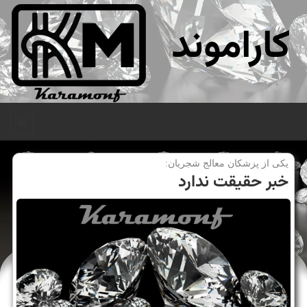
کاراموند
منو
یكی از پزشكان معالج شجریان:
خبر حقیقت ندارد