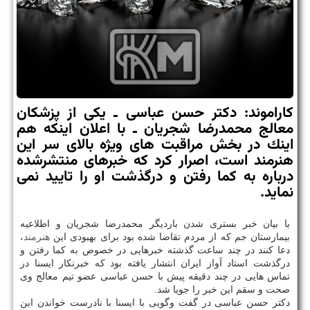
كاراموند: دكتر حسن عباسی ـ یكی از پزشكان
معالج محمدرضا شجریان ـ با اعلان اینكه هم
اینك در بخش مراقبت های ویژه بالای سر این
هنرمند است، اصرار كرد كه خبرهای منتشرشده
درباره به كما رفتن و درگذشت او را تایید نمی
نماید.
با بیان خبر بستری شدن باردیگر محمدرضا شجریان و اطلاعیه
بیمارستان جم که از مردم تقاضا شده بود برای بهبودی این
هنرمند
،
دعا کنند در چند ساعت گذشته خبرهایی در خصوص به کما رفتن و
درگذشت استاد آواز ایران انتشار یافته بود که خبرنکار ایسنا در
تماس هایی در چند دقیقه پیش با حسن عباسی عضو تیم معالج وی
صحت و سقم این خبر را جویا شد.
دکتر حسن عباسی در گفت وگویی با ایسنا با نادرست خواندن این