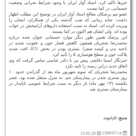
خبرها تاکید کرد، استاد آواز ایران با وجود شرایط بحرانی وضعیت
جسمانی، در کما نیست.
عضو تیم پزشکان معالج استاد آواز ایران در توضیح این مطلب اظهار
داشت: شاید زمانی که شب گذشته یکی از همکاران، ایشان را
ویزیت کرده اند، استاد به سبب استفاده داروهای آرامبخش در خواب
بوده اند. ولی ایشان هم اکنون در کما نیستند.
این پزشک همین طور دیگر موارد جسمانی عنوان شده درباره
محمدرضا شجریان همچون کاهش فشار خون و عفونت شدید در
ناحیه بدن و کیسه صفرا، بستری بودن در بخش ICU، افت شدید
پلاکت خون و سطح هوشیاری ۵ را تأیید کرد.
خبرنگار ایسنا دقایقی پیش نیز با دکتر عباسی تماس گرفت که وی
اتفاق جدید دراین زمینه را تایید نکرد.
محمدرضا شجریان که سوم شهریور ماه بعد از گذراندن حدود ۱۰
روز بستری شدن در بیمارستان جم، به منزل منتقل شده بود، عصر
یکشنبه (۱۳ مهر ماه) بار دیگر به سبب شرایط عمومی ناپایدار در
بیمارستان بستری شد.
منبع:
كاراموند
1399/07/14
23:02:29