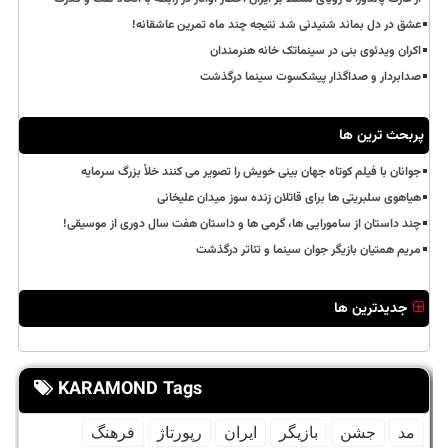
عشق در دل بماند شنیدنی شد نتیجه چند ماه تمرین عاشقانه!
اکران ویدئوی بنی در سینماتک خانه هنرمندان
صدابردار و صداگذار پیشکسوت سینما درگذشت
پربحث ترین ها
جوانان با فیلم کوتاه جهان بینی خویش را تصویر می کنند خلأ بزرگ سرمایه
هیاهوی سلبریتی ها برای قاتلان زنده سوز میدان علیخانی
چند داستان از سامورایی ها، گرمی ها و داستان هفت سال دوری از موسیقی!
مریم همتیان بازیگر جوان سینما و تئاتر درگذشت
جدیدترین ها
KARAMOND Tags
مد
جشن
بازیگر
ایران
رپورتاژ
فرهنگ