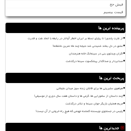
فیش حج
قیمت بیسیم
پربیننده ترین ها
از غارت پاندورا تا رؤیای تسلط بر ایران اخطار آواتار در رابطه با اتحاد نفت و قدرت
عشق در دل بماند شنیدنی شد نتیجه چند ماه تمرین عاشقانه!
اکران ویدئوی بنی در سینماتک خانه هنرمندان
صدابردار و صداگذار پیشکسوت سینما درگذشت
پربحث ترین ها
هیاهوی سلبریتی ها برای قاتلان زنده سوز میدان علیخانی
چند داستان از سامورایی ها، گرمی ها و داستان هفت سال دوری از موسیقی!
مریم همتیان بازیگر جوان سینما و تئاتر درگذشت
پلیس در جستجوی نویسنده گمشده جهنمی که هیچ راه خروجی از آن نیست!
جدیدترین ها