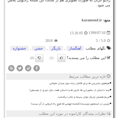
رادیو ایران به صورت تصویری هم از سایت این شبکه رادیویی پخش
می شود.
منبع:
karamond.ir
1399/07/10
13:26:05
2010
/ 5
5.0
تگهای مطلب:
آهنگساز
,
بازیگر
,
جشن
,
جشنواره
این مطلب را می پسندید؟
(0)
(1)
تازه ترین مطالب مرتبط
هیاهوی سلبریتی ها برای قاتلان زنده سوز میدان علیخانی
چند داستان از سامورایی ها، گرمی ها و داستان هفت سال دوری از موسیقی!
مریم همتیان بازیگر جوان سینما و تئاتر درگذشت
پلیس در جستجوی نویسنده گمشده جهنمی که هیچ راه خروجی از آن نیست!
نظرات بینندگان کاراموند در مورد این مطلب