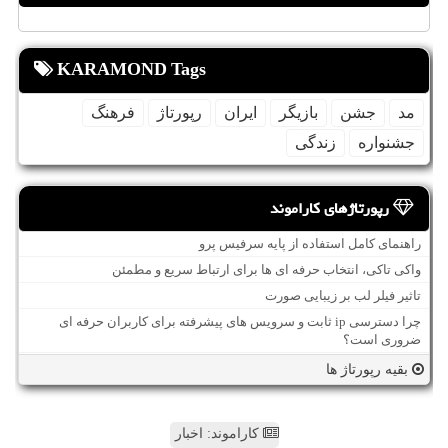
KARAMOND Tags
مد
جشن
بازیگر
ایران
رپورتاژ
فرهنگ
جشنواره
زندگی
رپورتاژهای کاراموند
راهنمای کامل استفاده از پایه سرفیس پرو
واکی تاکی، انتخاب حرفه ای ها برای ارتباط سریع و مطمئن
تاثیر فیلر لب بر زیبایی صورت
چرا دسترسی ip ثابت و سرویس های پیشرفته برای کاربران حرفه ای
ضروری است؟
بقیه رپورتاژ ها
کاراموند: اخبار