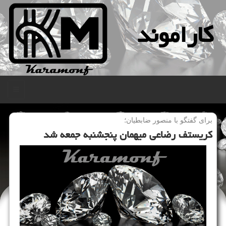
كاراموند
منو
برای گفتگو با منصور ضابطیان؛
كریستف رضاعی میهمان پنجشنبه جمعه شد