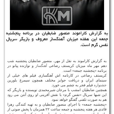
به گزارش كاراموند منصور ضابطیان در برنامه پنجشنبه
جمعه این هفته میزبان آهنگساز معروف و بازیگر سریال
نفس گرم است.
به گزارش کاراموند به نقل از مهر، منصور ضابطیان پنجشنبه شب
دهم مهر ماه میزبان کریستف رضاعی
آهنگساز
و نوازنده پیانو در
برنامه «پنجشنبه جمعه» است.
کریستف رضاعی در کارنامه اش آهنگسازی فیلم های خیلی از
سینمای ایران و دریافت جوایز مختلف همچون سیمرغ بلورین
جشنواره
فیلم فجر به چشم می خورد.
همچنین ضابطیان امشب با مرجان شیرمحمدی نویسنده و بازیگر که
این شبها سریال «نفس گرم» با نقش آفرینی او روی آنتن می رود
هم به صورت تلفنی گفتگو خواهد نمود.
«پنجشنبه جمعه» با اجرای منصور ضابطیان و به تهیه کنندگی زهرا
قائدی هر هفته پنجشنبه و جمعه ساعت ۲۲ همزمان با پخش صوتی از