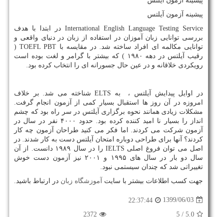
پیشینه آزمون آیلتس
پیشینه آزمون آیلتس
International English Language Testing Service
در ابتدا با هدف
بررسی توانایی زبان آموزان در استفاده از زبان در دنیای واقعی و
توانایی مکالمه ای افراد ساخته شد. در مقایسه با
TOEFL PBT
(
رقیب آیلتس در دهه ۱۹۸۰ ) که بیشتر با گرامر و لغت بوده است
رویکردی خلاقانه و در عین حال جسورانه ای را انتخاب کرده بود.
در اوایل پیدایش آیلتس ، به
ELTS
شناخته می شد. بر خلاف
امروزه در آن روز ها استقبال بسیار کمی از آزمون انجام گرفت.
مشکلات زیادی همانند نحوه برگزاری آیلتس در سر راه بود که چشم
انداز را بسیار نا امید کننده کرده بود. حدود ۴۰۰۰ نفر در سال در
آزمون شرکت می کردند. اما فکر می کنید طراحان آزمون چه کار
کردند؟ آنها برای طراحی دوباره امتحان آیلتس دست به کار شدند. در
اصل می توان فروغ اصلی
IELTS
را در سال ۱۹۸۹ دانست. از آن
سال دو بار در سال های ۱۹۹۵ و ۲۰۰۱ نیز آزمون دست خوش
تغییراتی شد که چندان سیستمی نبود.
جهت کسب اطلاعات بیشتر با سایت
آموزشگاه زبان
در ارتباط باشید.
1399/06/03
22:37:44
2372
/ 5
5.0