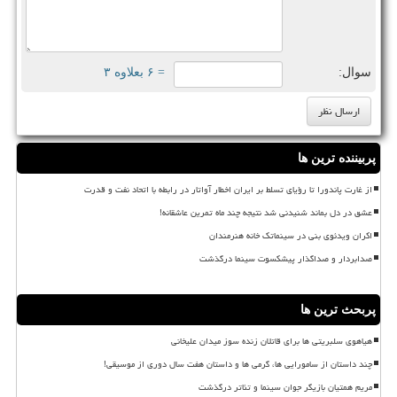
سوال:
= ۶ بعلاوه ۳
پربیننده ترین ها
از غارت پاندورا تا رؤیای تسلط بر ایران اخطار آواتار در رابطه با اتحاد نفت و قدرت
عشق در دل بماند شنیدنی شد نتیجه چند ماه تمرین عاشقانه!
اکران ویدئوی بنی در سینماتک خانه هنرمندان
صدابردار و صداگذار پیشکسوت سینما درگذشت
پربحث ترین ها
هیاهوی سلبریتی ها برای قاتلان زنده سوز میدان علیخانی
چند داستان از سامورایی ها، گرمی ها و داستان هفت سال دوری از موسیقی!
مریم همتیان بازیگر جوان سینما و تئاتر درگذشت