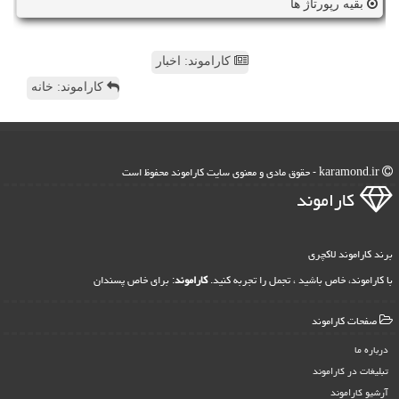
بقیه رپورتاژ ها
کاراموند: اخبار
کاراموند: خانه
karamond.ir - حقوق مادی و معنوی سایت كاراموند محفوظ است
كاراموند
برند کاراموند لاکچری
با کاراموند، خاص باشید ، تجمل را تجربه کنید.
کاراموند
: برای خاص پسندان
صفحات كاراموند
درباره ما
تبلیغات در كاراموند
آرشیو كاراموند