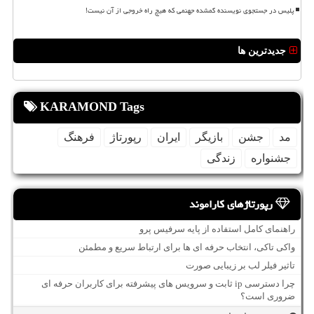
پلیس در جستجوی نویسنده گمشده جهنمی که هیچ راه خروجی از آن نیست!
جدیدترین ها
KARAMOND Tags
مد
جشن
بازیگر
ایران
رپورتاژ
فرهنگ
جشنواره
زندگی
رپورتاژهای کاراموند
راهنمای کامل استفاده از پایه سرفیس پرو
واکی تاکی، انتخاب حرفه ای ها برای ارتباط سریع و مطمئن
تاثیر فیلر لب بر زیبایی صورت
چرا دسترسی ip ثابت و سرویس های پیشرفته برای کاربران حرفه ای
ضروری است؟