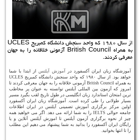
از سال ۱۹۸۰ كه واحد سنجش دانشگاه كمبریج UCLES
به همراه British Council آزمونی خلاقانه را به جهان
معرفی كردند.
آموزشگاه زبان ایران آکسفورد در
آموزش آیلتس
از ابتدا با شما
خواهد بود. از سال ۱۹۸۰ که واحد سنجش دانشگاه کمبریج
UCLES
به همراه
British Council
آزمونی خلاقانه را به جهان معرفی کردند تا
امروز که آزمون بین المللی آیلتس توانسته به عنوان پر مخاطب
ترین امتحان استاندارد زبان انگلیسی در طول تاریخ لقب بگیرد مسیر
بسیار طولانی را طی کرده است. آموزشگاه زبان ایران آکسفورد
اولین مرکز برگزاری آموزش تضمینی آیلتس در ایران اطلاعات
جامعه حوالی
IELTS
را به شما ارائه می دهد. اگر می خواهید همه
چیز از نحوه برگزاری آزمون آیلتس تا اموزش آیلتس آنلاین و یا
رایگان ایران آکسفورد را بدانید به شما پیشنهاد می دهیم این مطلب
را تا انتها بخوانید.