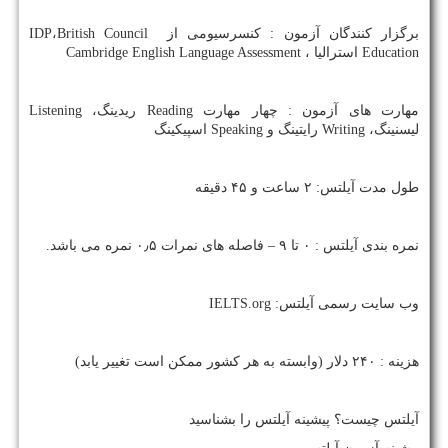
برگزار کنندگان آزمون : کنسرسیومی از
British Council
،
IDP
Education
استرالیا ،
Cambridge English Language Assessment
مهارت های آزمون : چهار مهارت
Reading
ریدینگ،
Listening
لیسنینگ،
Writing
رایتینگ و
Speaking
اسپیکینگ
طول مدت آیلتس: ۲ ساعت و ۴۵ دقیقه
نمره بندی آیلتس : ۰ تا ۹ – فاصله های نمرات ۰٫۵ نمره می باشد.
وب سایت رسمی آیلتس:
IELTS.org
هزینه : ۲۴۰ دلار (وابسته به هر کشور ممکن است تغییر یابد)
آیلتس چیست؟ پیشینه آیلتس را بشناسید