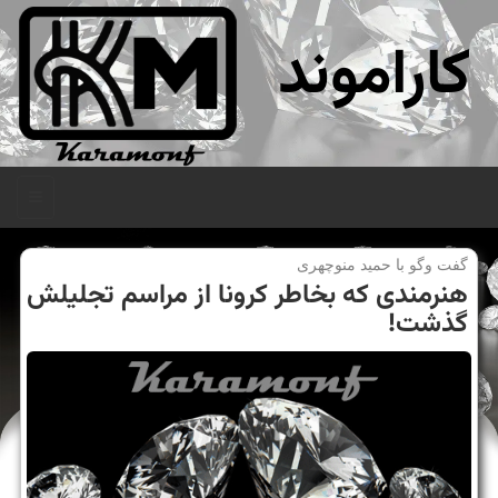
کاراموند
منو
گفت وگو با حمید منوچهری
هنرمندی كه بخاطر كرونا از مراسم تجلیلش
گذشت!