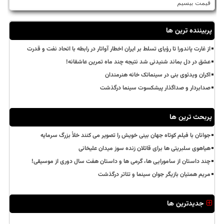
قیمت بیسیم
پربیننده ترین ها
از غارت پاندورا تا رؤیای تسلط بر ایران اخطار آواتار در رابطه با اتحاد نفت و قدرت
عشق در دل بماند شنیدنی شد نتیجه چند ماه تمرین عاشقانه!
اکران ویدئوی بنی در سینماتک خانه هنرمندان
صدابردار و صداگذار پیشکسوت سینما درگذشت
پربحث ترین ها
جوانان با فیلم کوتاه جهان بینی خویش را تصویر می کنند خلأ بزرگ سرمایه
هیاهوی سلبریتی ها برای قاتلان زنده سوز میدان علیخانی
چند داستان از سامورایی ها، گرمی ها و داستان هفت سال دوری از موسیقی!
مریم همتیان بازیگر جوان سینما و تئاتر درگذشت
جدیدترین ها