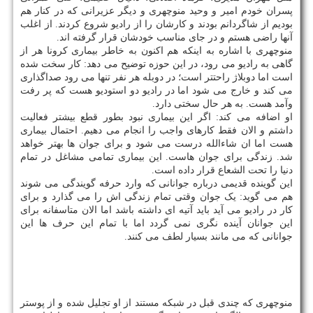
پسران خودم امیر و وحید منوچهری و دیگر عزیرانی که در کنار هم
بودیم از شاگردانم بودند و کارشان را از رادیو شروع کردند. از اغلب
آنها راضی هستم و در جای مناسب خودشان قرار گرفته اند.
منوچهری با اشاره به اینکه هم اکنون به خاطر بیماری کرونا هر از
گاهی به رادیو می رود، در این حوزه توضیح می دهد: کار سخت شده
است اما دوبلاژ راحتتر است؛ در دوبله هر نفر تنها می رود صداگذاری
می کند و خارج می شود اما در رادیو دو استودیو هست که پر رفت
وآمد هست. به هر حال سختی دارد.
او اضافه می کند: اگر این بیماری نبود بطور قطع بیشتر فعالیت
داشتم و الان فقط کارهای واجب را انجام می دهیم. احتمال بیماری
هست اما ان شاءالله درست می شود و برای جوان ها بهتر خواهد
شد. زندگی برای جوان هاست. این بیماری تمامی مشاغل در تمام
دنیا را تحت الشعاع قرار داده است.
این گوینده قدیمی درباره جوانانی که وارد حرفه گویندگی می شوند
هم می گوید: یک جوان وقتی تمام زندگی اش را می گذارد و برای
کار در رادیو می آید باید آتیه ای داشته باشد اما الان متاسفانه برای
این جوانان آینده نگری نمی گردد اما با تمام این حرف ها این
جوانانی که می مانند بسیار لطف می کنند.
منوچهری که چندی قبل در شبکه مستند از او تجلیل شده و از پوستر