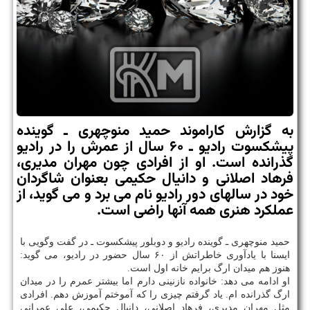
به گزارش كاراموند حمید منوچهری ـ گوینده
پیشكسوت رادیو ـ ۶۰ سال از عمرش را در رادیو
گذرانده است. او از افرادی چون مهران مدیری،
فرهاد اصلانی و دانیال حكیمی بعنوان شاگردان
خود در سالهای دور رادیو نام می برد و می گوید، از
عملكرد هنری همه آنها راضی است.
حمید منوچهری ـ گوینده رادیو و دوبلور پیشکسوت ـ در گفت وگویی با
ایسنا با یادآوری خاطراتش از ۶۰ سال حضور در رادیو، می گوید:
هنوز هم میدان ارگ برایم خانه اول است.
او ادامه می دهد: خانواده نازنینی دارم اما بیشتر عمرم را در میدان
ارگ گذرانده ام. یاد گرفتم چیزی را که آموختم آموزش دهم. افرادی
مثل مهران مدیری، فرهاد اصلانی، دانیال حکیمی، علی عمرانی