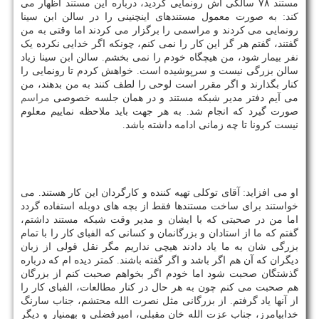
مستند ۷۸ سالگی اش رونمایی گردید، درباره این مستند اظهار می
کند: به صورت معمول مستندهای اینچنینی را در سالن ابن سینا
رونمایی می کردند و مراسمی را برگزار می کردند اما وقتی به من
گفتند، گفتم هر گز این کار را نمی کنم، چونکه اگر خدایی نکرده یک
نفر بیمار شود، من هیچگاه خودم را نمی بخشم. سالن ابن سینا زیاد
سالن بزرگی نیست و سرپوشیده است. خواهش کردم تا رونمایی را
کنار بگذارند و اگر مقرر است لوحی را لطف کنند به من بدهند، من
می آیم دفتر مدیر شبکه مستند و در همان جلسه خصوصی
مراسم
صورت گیرد که انجام شد. به هر جهت باید ملاحظه نماییم معلوم
نیست کرونا تا چه زمانی ادامه داشته باشد.
او می افزاید: آقای توکلی تهیه کننده و کارگردان این کار هستند. می
خواستند برای ساخت مستندها فقط از بچه های دوبله استفاده گردد
اما من در صحبتی که با ایشان و مدیر وقت شبکه مستند داشتم،
گفتم که ما از استادان و بزرگانمان و کسانی که الفبای کار را با تمام
بزرگی شان به ما یاد دادند هیچی نداریم مگر نقل قولی از زبان
دیگران که آن هم اگر باشد و اگر گفته باشند. کمتر دیده ام که درباره
گذشتگان صحبت شود اما خودم اگر بخواهم صحبت کنم از بزرگان
هم صحبت می کنم چون به هر حال در کنار مطالعات، الفبای کار را
از آنها یاد گرفتم. از بزرگانی مثل نصرت الله محتشم، جناب سارنگ
خدابیامرز، جناب عزت الله خان مقبلی، امیرفضلی و بهمنیار و دیگر