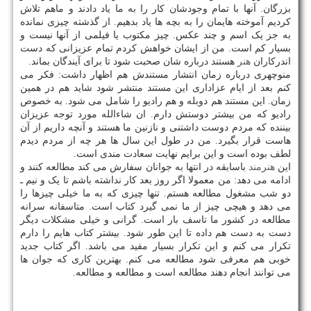
بزرگان. آنها با تمام وجودشان کار را به ما یاد دادند و ماهم تلاش
کردیم آموخته هایمان را به بچه ها یاد بدهیم. از گذشته چیزی نمانده
به جز یک اسم و چند عکس. چیز مکتوب یا فیلمی از آنها نیست و
بسیار کم است. من از ایشان خواهش کردم تمام عزیزانی که دست
اندرکاران
هنر
هستند درباره شان صحبت شود تا برای آیندگان بماند.
منوچهری درباره زمان انتشار مستندش هم اظهار داشت: فکر می
کنم بعد از ایام عزاداری این مستند منتشر شود شاید هم در همین
زمان. این مستند هم دوبله و هم رادیو را شامل می شود. به خصوص
رادیو که من بیشتر دوستش دارم. ان شاءالله مورد توجه عزیزان
بیننده که مردم دوست داشتنی و نازنین ما هستند و آنچه داریم از آن
هاست قرار بگیرد. من در طول این سال ها هر چه از مردم دیدم
لطف بوده است و این برایم نهایت سعادت مندی است.
این
هنرمند
باسابقه در انتها به جوانان سفارش می کند مطالعه کنند و
ادامه می دهد: من معمولا اگر روز بعد کار نداشته باشم تا یک و نیم ـ
دو شب مشغول مطالعه هستم. تنها چیزی که به ما خیلی چیزها را
می دهد و هیچی چیز از ما نمی گیرد کتاب است. متاسفانه سرانه
مطالعه در کشور ما تاسف بار است. گرانی و خیلی مشکلات دیگر
دست به دست هم داده تا این طور شود. بیشتر کتاب هایم را دارم
تکرار می کنم و این تکرار بسیار مفید می باشد. اگر کتاب جدید
خوبی هم معرفی شود مطالعه می کنم. بهترین کاری که جوان ها
می توانند انجام دهند مطالعه است و مطالعه و مطالعه.