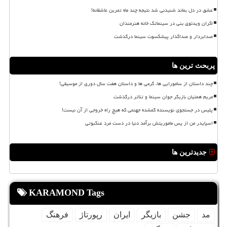
عشق در دل بماند شنیدنی شد نتیجه چند ماه تمرین عاشقانه!
اکران ویدئوی بنی در سینماتک خانه هنرمندان
صدابردار و صداگذار پیشکسوت سینما درگذشت
پربحث ترین ها
چند داستان از سامورایی ها، گرمی ها و داستان هفت سال دوری از موسیقی!
مریم همتیان بازیگر جوان سینما و تئاتر درگذشت
پلیس در جستجوی نویسنده گمشده جهنمی که هیچ راه خروجی از آن نیست!
اسپایدر من از پس ماموریتش برآمد دنیا در دست مرد عنکبوتی
جدیدترین ها
KARAMOND Tags
مد
جشن
بازیگر
ایران
رپورتاژ
فرهنگ