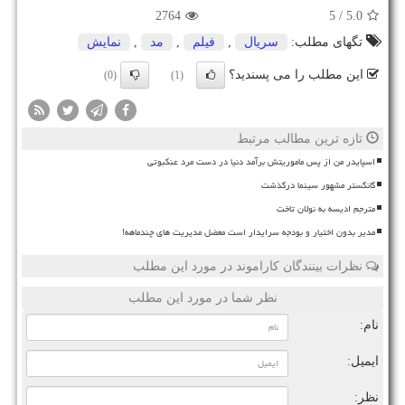
2764
/ 5
5.0
تگهای مطلب:
سریال
,
فیلم
,
مد
,
نمایش
این مطلب را می پسندید؟
(0)
(1)
تازه ترین مطالب مرتبط
اسپایدر من از پس ماموریتش برآمد دنیا در دست مرد عنکبوتی
گانگستر مشهور سینما درگذشت
مترجم ادیسه به نولان تاخت
مدیر بدون اختیار و بودجه سرایدار است معضل مدیریت های چندماهه!
نظرات بینندگان کاراموند در مورد این مطلب
نظر شما در مورد این مطلب
نام:
ایمیل:
نظر: