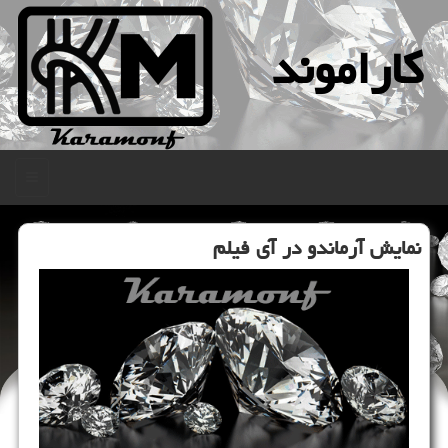
كاراموند
منو
نمایش آرماندو در آی فیلم