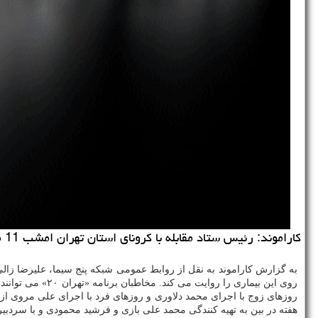
كاراموند: رئیس ستاد مقابله با كرونای استان تهران امشب 11 مردادماه در برنامه تهران 20 از آخرین وضعیت شیوع و مقابله با كرونا و چالش ها و دورنمای پیش روی این بیماری خواهد گفت.
هفته در بین به تهیه کنندگی محمد علی بازی و فرشید محمودی و با سردب