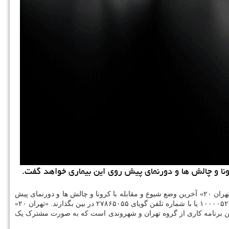
به گزارش کاراموند به نقل از روابط عمومی شبکه پنج سیما، علیرضا زالی در صد و نود و یکمین روز از شروع مقابله با کرونا در کشور از قاب برنامه «تهران ۲۰» آخرین وضع شیوع و مقابله با کرونا و چالش ها و دورنمای پیش
روی این بیماری را روایت می کند. مخاطبان برنامه «تهران ۲۰» می توانند پیام های خودرا راجع به موضوعات و محورهای برنامه بوسیله سامانه پیامکی ۱۰۰۰۰۵۲۰ یا با شماره تلفن گویای ۲۷۸۶۵۰۵۵ در بین بگذارند. «تهران ۲۰»
جرای علی مروی از شنبه تا چهارشنبه هر هفته راس ساعت ۲۰ از شبکه ۵ سیما پخش می شود. این برنامه کاری از گروه تهران و شهروندی است که به صورت مشترک یک