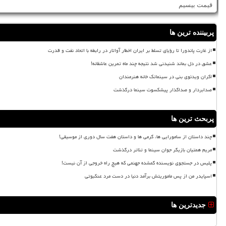
قیمت بیسیم
پربیننده ترین ها
از غارت پاندورا تا رؤیای تسلط بر ایران اخطار آواتار در رابطه با اتحاد نفت و قدرت
عشق در دل بماند شنیدنی شد نتیجه چند ماه تمرین عاشقانه!
اکران ویدئوی بنی در سینماتک خانه هنرمندان
صدابردار و صداگذار پیشکسوت سینما درگذشت
پربحث ترین ها
چند داستان از سامورایی ها، گرمی ها و داستان هفت سال دوری از موسیقی!
مریم همتیان بازیگر جوان سینما و تئاتر درگذشت
پلیس در جستجوی نویسنده گمشده جهنمی که هیچ راه خروجی از آن نیست!
اسپایدر من از پس ماموریتش برآمد دنیا در دست مرد عنکبوتی
جدیدترین ها