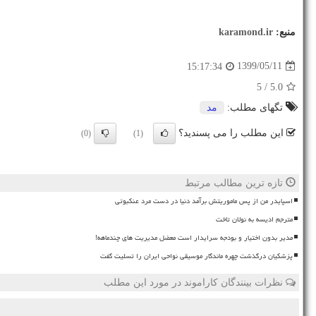
منبع:
karamond.ir
1399/05/11
15:17:34
/ 5
5.0
تگهای مطلب:
مد
این مطلب را می پسندید؟
(0)
(1)
تازه ترین مطالب مرتبط
اسپایدر من از پس ماموریتش برآمد دنیا در دست مرد عنکبوتی
مترجم ادیسه به نولان تاخت
مدیر بدون اختیار و بودجه سرایدار است معضل مدیریت های چندماهه!
پزشکیان درگذشت چهره ماندگار موسیقی نواحی ایران را تسلیت گفت
نظرات بینندگان کاراموند در مورد این مطلب