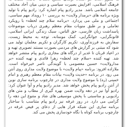
فرهنگ اسلامی، افزایش بصیرت سیاسی و دینی میان آحاد مختلف
جامعه اسلامی باشد. مدیر رادیو پیام اشاره کرد: رادیو پیام با تولید
ویژه برنامه های «برمدار ولایت» به بررسی ۱۰ رویداد مهم سیاسی،
اجتماعی و ملی می پردازد. «برنامه سلام چند لحظه» با رویکرد
تعاملی و بر طبق منویات مقام معظم رهبری درباب موضوعات
پاسداشت زبان فارسی، حق الناس، سبک زندگی ایرانی اسلامی،
قانونگرایی، جوانگرایی، کمک مومنانه، توجه به محیط زیست،
سفارش به فرزندآوری، تکریم کارگران و تکریم معلمان تولید می
شود که مبتنی بر گزارش های مردمی بصورت مستند تصویری تهیه و
در اعیاد قربان تا غدیر از درگاه های مجازی رادیو پیام منتشر خواهد
شد. تهیه کننده «سلام چند لحظه» زهرا قائدی و تهیه کننده «بر
مدارولایت» حسین معصومی با گویندگی ناصر خیرخواه است.
ملازاده افزود: برنامه «پیام ولایت» با موضوع ولایت مداری روی آنتن
می رود. در برنامه «حدیث ولایت» بیانات مقام معظم رهبری و امام
خمینی (ره) با موضوع ولایت مداری در چارچوب برنامه سازی نوین
از آنتن رادیو پیام پخش خواهد شد. مدیر رادیو پیام و آوا عنوان کرد:
رادیو آوا نیز در دهه ولایت ضمن بهره گیری از مطاب و متن های
رادیویی و مناسبتی با پخش موسیقی های شاد و متنوع این دهه را
گرامی می دارد. در روز عرفه نیز رادیو پیام متناسب با ساختار
برنامه سازی این شبکه فراز هایی از دعای پر فیض عرفه در
چارچوب برنامه کوتاه با نگاه خودسازی پخش می کند.