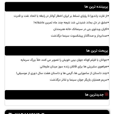
پربیننده ترین ها
از غارت پاندورا تا رؤیای تسلط بر ایران اخطار آواتار در رابطه با اتحاد نفت و قدرت
عشق در دل بماند شنیدنی شد نتیجه چند ماه تمرین عاشقانه!
اکران ویدئوی بنی در سینماتک خانه هنرمندان
صدابردار و صداگذار پیشکسوت سینما درگذشت
پربحث ترین ها
جوانان با فیلم کوتاه جهان بینی خویش را تصویر می کنند خلأ بزرگ سرمایه
هیاهوی سلبریتی ها برای قاتلان زنده سوز میدان علیخانی
چند داستان از سامورایی ها، گرمی ها و داستان هفت سال دوری از موسیقی!
مریم همتیان بازیگر جوان سینما و تئاتر درگذشت
جدیدترین ها