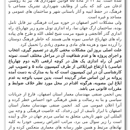
شده است. بند ۲۲ از ماده ۵۵ قوانین شهرداری ها، نیز به روشنی
اذعان می کند که یکی از وظایف شهرداری تشریک مساعی با
فرهنگ، در حفظ ابنیه و آثار باستانی شهر و ساختمان های عمومی و
مساجد و غیره است.
ولی مشکلات اخیر اصفهان در حوزه میراث فرهنگی نیز قابل تامل
بوده، ساختمان ارگ جهان نما، راه اندازی تونل مترو زیر چهارباغ، راه
اندازی گذر آقانجفی و شیوه مرمت شیخ لطف الله و طرح های پیاده
راه های چهارباغ عباسی نمونه هایی هستند که خاطر فرهنگ دوستان
را آزرده نمود و هزینه های مادی و معنوی زیادی را تحمیل کرد.
علت اصلی بروز این مشکلات مخفی کاری در تصمیم گیری، انتخاب
و اجرای پروژه ها و عدم شفافیت آن در مراحل مختلف است. نمونه
اخیر آن راه اندازی یک هتل در کوچه ارفعی (لایه دوم چهارباغ
عباسی) با ارتفاع غیرابلاغی از طرف کمیسیون ماده ۵ و تصویب غیر
کارشناسی آن در این کمیسیون است که بنا به مدارک به دست آمده
پروانه بر این اساس صادر گردیده است، بدین سبب باتوجه به عدم
ابلاغ این مصوبه، هرگونه اقدام در محل مورد نظر خلاف ضوابط و
مقررات قانونی می باشد.
پس انجمن صنفی مهندسان معمار استان اصفهان، فارغ از جریانات
سیاسی و بنا به رسالت و نقش فرهنگی خود احساس خطر کرده و
آنرا اعلان عمومی می کند. انجمن صنفی مهندسان معمار استان
اصفهان با ابراز تأسف از این رخداد، که خاصیت فرهنگی و وجه بین
المللی این شهر تاریخی متعلق به تمامی مردم جهان در حال و آینده
است را زیر سوال می برد، مراتب اعتراض رسمی خودرا به کلیه
نهادهای مرتبط و همین طور رسانه های معماری منعکس کرده و از