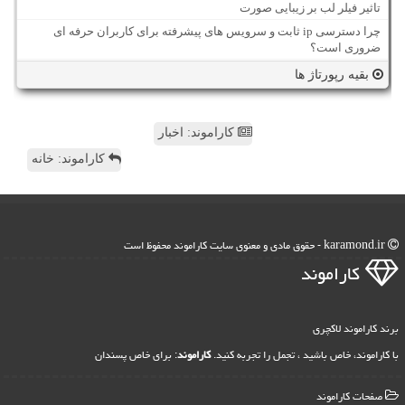
تاثیر فیلر لب بر زیبایی صورت
چرا دسترسی ip ثابت و سرویس های پیشرفته برای کاربران حرفه ای
ضروری است؟
بقیه رپورتاژ ها
کاراموند: اخبار
کاراموند: خانه
karamond.ir - حقوق مادی و معنوی سایت كاراموند محفوظ است
كاراموند
برند کاراموند لاکچری
با کاراموند، خاص باشید ، تجمل را تجربه کنید.
کاراموند
: برای خاص پسندان
صفحات كاراموند