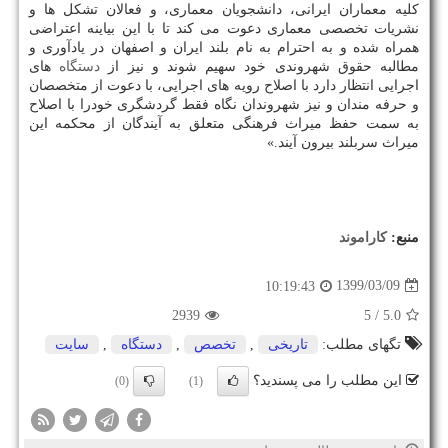
کلیه معماران ایرانی، دانشجویان معماری، و فعالان تشکل ها و
نشریات تخصصی معماری دعوت می کند تا با این بیاینه اعتراضی
همراه شده و به احترام به نام بلند ایران و اصفهان در یادآوری و
مطالبه حقوق شهروندی خود سهیم شوند و نیز از
دستگاه
های
اجرایی انتظار دارد با اصلاح رویه های اجرایی، با دعوت از متخصصان
و حرفه مندان و نیز شهروندان نگاه فقط گردشگری خودرا با اصلاح
به سمت حفظ میراث فرهنگی متعلق به آیندگان از محکمه این
میراث سربلند بیرون آیند.»
منبع:
كاراموند
1399/03/09
10:19:43
2939
/ 5
5.0
تگهای مطلب:
تاریخی
,
تخصص
,
دستگاه
,
سایت
این مطلب را می پسندید؟
(0)
(1)