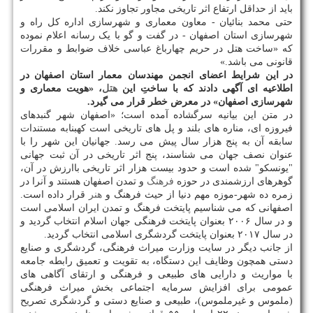
باید از حداقل ارتفاع اثر تاریخی مجاور تجاوز نکند.
حتی محمد بنائیان - معاون معماری و شهرسازی اداره کل راه و
شهرسازی استان اصفهان - در گفت و گو با یک رسانه اعلام نموده
که «ساخت هتل در حریم چهارباغ عباسی خلاف ضوابط و مقررات
قانونی می باشد.»
در این شرایط اعضای انجمن مهندسان معمار استان اصفهان در
اطلاعیه ای آگهی دادند که با ساختِ این
هتل
، «هویت معماری و
شهرسازی اصفهان» در معرض خطر قرار می گیرد.
در متن این بیانیه سرگشاده آمده است؛ «اصفهان شهر گنبدهای
فیروزه ای، مناره های بلند و پل های تاریخی است کهبنابه مستندات
سابقه آن به پنج هزار سال پیش می رسد. جهانیان این شهر را با
عنوان نصف جهان می شناسند، پنج اثر تاریخی در آن ثبت جهانی
"یونسکو" شده است و حدود بیست هزار اثر تاریخی باارزش در آن،
گوهرهای ارزشمندی در حوزه
فرهنگ
و تمدن اصفهان هستند و آنرا در
زمره ده شهر-موزه مهم دنیا از حیث فرهنگ و
هنر
قرار داده است.
اصفهانی که می شناسیم پایتخت فرهنگ و تمدن ایران اسلامی است
و در سال ۲۰۰۶ بعنوان پایتخت فرهنگی جهان اسلام انتخاب گردید و
در سال ۲۰۱۷ بعنوان پایتخت گردشگری اسلامی انتخاب گردید.
از جانب دیگر در سایت وزارت میراث فرهنگی، گردشگری و صنایع
دستی همچون وظایف این دستگاه، به تقویت و تعمیق رابطه جامعه
با مواریث و دارایی های طبیعی و فرهنگی و ارتقای آگاهی های
عمومی برای افزایش سرمایه اجتماعی بخش میراث فرهنگی
(ملموس و غیرملموس)، طبیعی و صنایع دستی و گردشگری تصریح