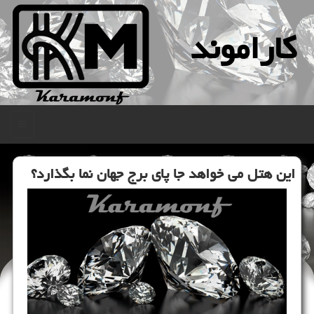
كاراموند
منو
این هتل می خواهد جا پای برج جهان نما بگذارد؟