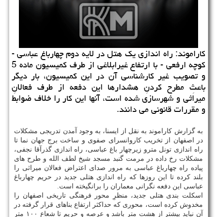
كاراموند: راه اندازی یك هتل در لایه دوم چهارباغ عباسی -
كوچه ارفعی - با ارتفاع غیرابلاغی از طرف كمیسیون ماده 5
و تصویب غیر كارشناسی آن در این كمیسیون، بار دیگر
باعثِ مطرح كردنِ هشدارها این دفعه از طرف فعالانِ
میراثی و شهرسازی شده است، آنها این كار را خلاف ضوابط
و مقررات قانونی می دانند.
به گزارش کاراموند به نقل از ایسنا، به وجود آمدن تدریجی مشکلات
در اصفهان از تخریب کاروانسرای صفوی و ساخت برج جهان نما تا
راه اندازی تونل مترو زیرچهار باغ عباسی، راه اندازی گذرآقا نجفی،
مشکلات رخ داده در مرمت گنبد مسجد شیخ لطف الله و طرح های
پیاده راه چهارباغ عباسی به مرور صدای اعتراض فعالان میراثی را
بلند کرده تا این روزها که راه اندازی هتلی جدید در حریم چهارباغ
عباسی این دفعه نگرانی معماران را برانگیخته است.
اسکلت بندی هتلی جدید، منظرِ محور فرهنگی تاریخی اصفهان را
مخدوش کرده است، محوری که حداکثر ارتفاع بناهای قرار گرفته در
آن نباید بیشتر از هشت متر باشد و عرصه و حریم تا شعاع ۱۰۰ متر