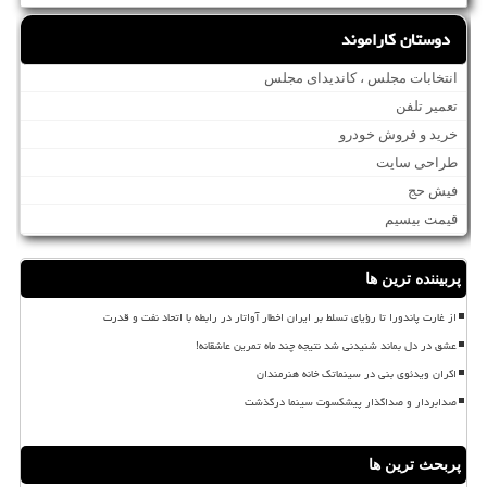
دوستان کاراموند
انتخابات مجلس ، کاندیدای مجلس
تعمیر تلفن
خرید و فروش خودرو
طراحی سایت
فیش حج
قیمت بیسیم
پربیننده ترین ها
از غارت پاندورا تا رؤیای تسلط بر ایران اخطار آواتار در رابطه با اتحاد نفت و قدرت
عشق در دل بماند شنیدنی شد نتیجه چند ماه تمرین عاشقانه!
اکران ویدئوی بنی در سینماتک خانه هنرمندان
صدابردار و صداگذار پیشکسوت سینما درگذشت
پربحث ترین ها