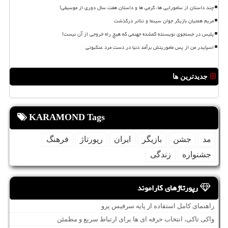
چند داستان از سامورایی ها، گرمی ها و داستان هفت سال دوری از موسیقی!
مریم همتیان بازیگر جوان سینما و تئاتر درگذشت
پلیس در جستجوی نویسنده گمشده جهنمی که هیچ راه خروجی از آن نیست!
اسپایدر من از پس ماموریتش برآمد دنیا در دست مرد عنکبوتی
جدیدترین ها
KARAMOND Tags
مد
جشن
بازیگر
ایران
رپورتاژ
فرهنگ
جشنواره
زندگی
رپورتاژهای کاراموند
راهنمای کامل استفاده از پایه سرفیس پرو
واکی تاکی، انتخاب حرفه ای ها برای ارتباط سریع و مطمئن