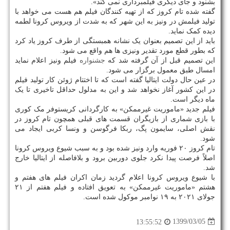
بشنود و جای دیگری فیلمبرداری نمی کند».
گفته شده تام کروز که از تهیه کنندگان فیلم هم هست می خواهد با
تولید فیلمش در ونیز به این شهر که به شدت از ویروس کرونا لطمه
دیده کمک نماید.
باید از این تصمیم بعنوان یک نشانه همبستگی از طرف کروز یاد کرد
که بطور قطع مورد تقدیر ونیزی ها هم واقع می شود.
این تصمیم قبل از آن گرفته شد که
جشنواره
فیلم ونیز اعلام نماید
امسال طبق معمول برگزار می شود.
در عین حال دولت ایتالیا گفته است که تا اختتام ژوئن کار تولید فیلم
در این کشور آغاز نخواهد شد و این به مدلول حداقل تاخیری تا یک
ماه دیگر است.
فیلم جدید «ماموریت غیرممکن» به کارگردانی کریستوفر مک کوری
با بازی شماری از بازیگران قسمت های قبلی همچون تام کروز در
نقش اصلی، سایمون پگ، ربکا فرگوسن و ونسا کربی ایجاد می
شود.
تام کروز ۲۰ فوریه وارد ونیز شده بود و به سبب شیوع ویروس کرونا
اصلاً فرصت پیدا نکرد جلوی دوربین برود و بلافاصله از ایتالیا خارج
شد.
با شیوع ویروس کرونا اعلام گردید زمان اکران فیلم های هفتم و
هشتم «ماموریت غیرممکن» به تعویق افتاده و فیلم هفتم از ۲۱
جولای ۲۰۲۱ به ۱۹ نوامبر موکول شده است.
1399/03/05
13:55:52