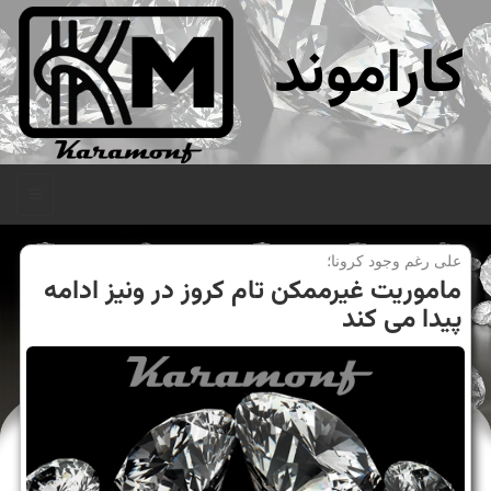
کاراموند
منو
علی رغم وجود كرونا؛
ماموریت غیرممكن تام كروز در ونیز ادامه
پیدا می كند