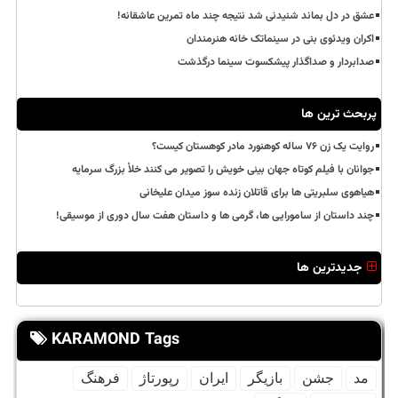
عشق در دل بماند شنیدنی شد نتیجه چند ماه تمرین عاشقانه!
اکران ویدئوی بنی در سینماتک خانه هنرمندان
صدابردار و صداگذار پیشکسوت سینما درگذشت
پربحث ترین ها
روایت یک زن ۷۶ ساله کوهنورد مادر کوهستان کیست؟
جوانان با فیلم کوتاه جهان بینی خویش را تصویر می کنند خلأ بزرگ سرمایه
هیاهوی سلبریتی ها برای قاتلان زنده سوز میدان علیخانی
چند داستان از سامورایی ها، گرمی ها و داستان هفت سال دوری از موسیقی!
جدیدترین ها
KARAMOND Tags
مد
جشن
بازیگر
ایران
رپورتاژ
فرهنگ