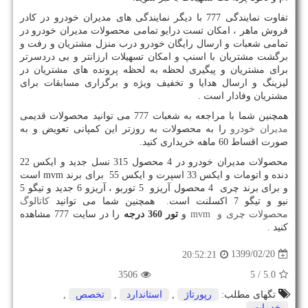
تفاوت نمایندگی 777 با دیگر نمایندگی های مدیران خودرو در کادر
فروش ماهر ، امکان تست درایو تمامی محصولات مدیران خودرو در
تمامی شعبات و ارسال رایگان خودرو درب منزل مشتریان و رفت و
برگشت مشتریان با اسنپ و امکان تسهیلات ارزانتر و بی دردسرتر
برای مشتریان و پیگیری لحظه به لحظه پرونده های مشتریان در
لیزینگ و ارسال هدایا و تخفیف ویژه و برگزاری مسابقات برای
مشتریان وفادار است .
همچنین شما با مراجعه به شعبات 777 می توانید محصولات قدیمی
مدیران خودرو
را به محصولات به روزتر این کمپانی تعویض و به
صورت اقساط 60 ماهه خریداری کنید.
محصولات مدیران خودرو در 4 محصول 315 نسل جدید و ایکس 22
دنده و اتومات و ایکس 33 اسپرت و ایکس 55 برای برند
mvm
است
و برای برند چری 4 محصول آریزو 5 توربو ، آریزو 6 جدید و تیگو 5
نیو و تیگو 7 اکسلنت است.
همچنین شما می توانید
کاتالوگ
محصولات چری و
mvm
و
تور 360 درجه
را در سایت 777 مشاهده
کنید .
1399/02/20
20:52:21
3506
/ 5
5.0
تگهای مطلب:
رپورتاژ
,
استاندارد
,
تخصص
,
خدمات