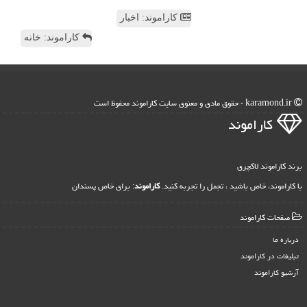
کاراموند: اخبار
کاراموند: خانه
karamond.ir - حقوق مادی و معنوی سایت كاراموند محفوظ است
كاراموند
برند کاراموند لاکچری
با کاراموند، خاص باشید ، تجمل را تجربه کنید.
کاراموند
: برای خاص پسندان
صفحات كاراموند
درباره ما
تبلیغات در كاراموند
آرشیو كاراموند