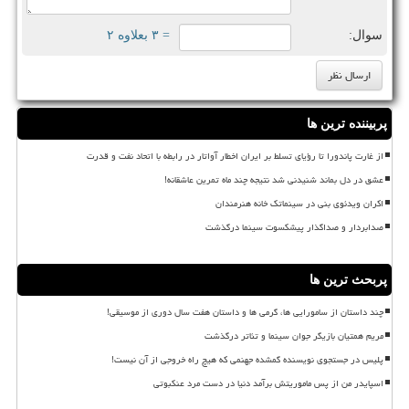
سوال:
= ۳ بعلاوه ۲
پربیننده ترین ها
از غارت پاندورا تا رؤیای تسلط بر ایران اخطار آواتار در رابطه با اتحاد نفت و قدرت
عشق در دل بماند شنیدنی شد نتیجه چند ماه تمرین عاشقانه!
اکران ویدئوی بنی در سینماتک خانه هنرمندان
صدابردار و صداگذار پیشکسوت سینما درگذشت
پربحث ترین ها
چند داستان از سامورایی ها، گرمی ها و داستان هفت سال دوری از موسیقی!
مریم همتیان بازیگر جوان سینما و تئاتر درگذشت
پلیس در جستجوی نویسنده گمشده جهنمی که هیچ راه خروجی از آن نیست!
اسپایدر من از پس ماموریتش برآمد دنیا در دست مرد عنکبوتی