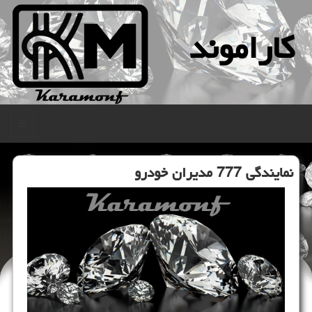
كاراموند
منو
نمایندگی 777 مدیران خودرو