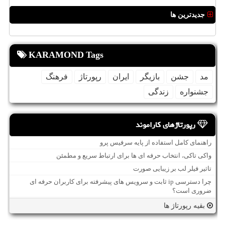
جدیدترین ها
KARAMOND Tags
مد
جشن
بازیگر
ایران
رپورتاژ
فرهنگ
جشنواره
زندگی
رپورتاژهای کاراموند
راهنمای کامل استفاده از پایه سرفیس پرو
واکی تاکی، انتخاب حرفه ای ها برای ارتباط سریع و مطمئن
تاثیر فیلر لب بر زیبایی صورت
چرا دسترسی ip ثابت و سرویس های پیشرفته برای کاربران حرفه ای
ضروری است؟
بقیه رپورتاژ ها