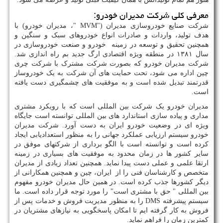
معرفی کلی شرکت مدیران خودرو:
شرکت صنایع خودروسازی مدیران ("
MVM
"، مدیران خودرو) با
هدف تولید، واردات و صادرات انواع خودروهای سبک و سنگین و
همچنین تحقیق و توسعه در زمینه خودرو و صنعت خودروسازی در
سال ۱۳۸۱ در منطقه ویژه اقتصادی ارگ جدید بم راه اندازی شد.
شرکت مدیران خودرو که بصورت شرکت مشترک با شرکت چری
چین اداره می شود، تحت حمایت های آن شرکت به یک خودروساز
قدرتمند تبدیل شده است و به موفقیت های چشمگیری دست یافته
است.
مدیران خودرو یک شرکت بین المللی است که با رویکرد مشتری
مداری و پیاده سازی استاندارد های بین المللی توانسته است جایگاه
ویژه ای در وضعیت خودرو ایران به دست آورد. شرکت مدیران
خودرو سیستم ارزیابی عملکرد جهانی را به منظور استعدادیابی ایجاد
کرده است و توانسته است با الگو برداری از شرکتهای موفق در
سایر کشور ها در زمان محدود به موفقیت های بسیاری در زمینه
ارتقا علمی و عملی دست پیدا نماید. همچنین تعداد زیادی از مدیران
متخصص و کارشناسان فنی را از ایران، چین و همچنین همکارانی از
دیگر کشورها جذب کرده است. در همین حال مدیران خودرو مفهوم
بین المللی " حق با مشتری است" را مورد توجه قرار داده است. ما
سیستم پیشرفته
DMS
را به منظور مدیریت فروش و خدمات پس از
فروش به کار گرفته ایم تا امکان پاسخگویی به نیازهای مشتریان در
کمترین زمان را فراهم نماید.