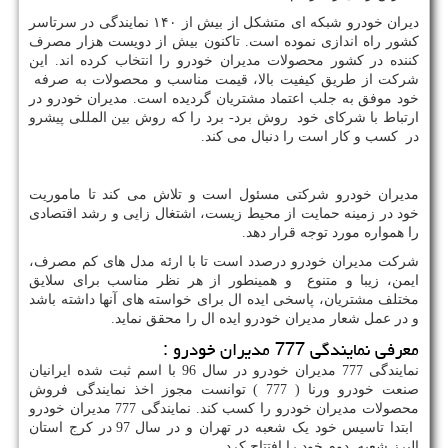
دیران خودرو شبکه ای متشکل از بیش از ۱۴۰ نمایندگی در سرتاسر
کشور راه اندازی نموده است. تاکنون بیش از دویست هزار مصرف
کننده در کشور محصولات مدیران خودرو را انتخاب کرده اند. این
شرکت از طریق کیفیت بالا، قیمت مناسب و محصولات به صرفه
خود موفق به جلب اعتماد مشتریان گردیده است. مدیران خودرو در
ارتباط با شرکای خود روش برد- برد را که روش بین المللی پیشرو
در کسب و کار است را دنبال می کند.
مدیران خودرو شرکتی مسئول است و تلاش می کند تا ماموریت
خود در زمینه حمایت از محیط زیست، اشتغال زایی و رشد اقتصادی
را همواره مورد توجه قرار دهد.
شرکت مدیران خودرو درصدد است تا با ارئه مدل های کم مصرف،
ایمن، زیبا و متنوع و همینطور از هر نظر مناسب برای سلایق
مختلف مشتریان، پاسخی ایده ال برای خواسته های آنها داشته باشد
و در عمل شعار مدیران خودرو ایده ال را محقق نماید.
معرفی نمایندگی 777 مدیران خودرو :
نمایندگی 777 مدیران خودرو در سال 96 با اسم ثبت شده ایرانیان
صنعت خودرو ورنا ( 777 ) توانست مجوز اخذ نمایندگی فروش
محصولات مدیران خودرو را کسب کند. نمایندگی 777 مدیران خودرو
ابتدا تاسیس خود یک شعبه در تهران و در سال 97 در کرج استان
البرز شعبه دوم خود را افتتاح کرد .