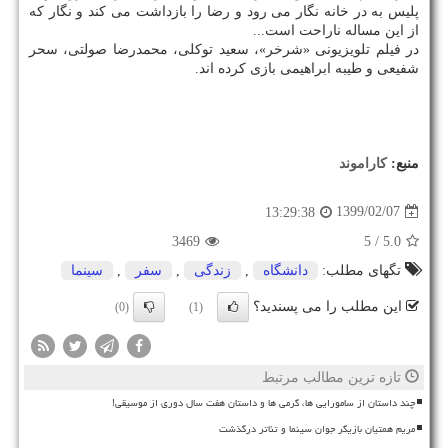
پلیس به در خانه نگار می رود و رضا را بازداشت می کند و نگار که
از این مساله ناراحت است...
در فیلم تلویزیونی «شرخر»، سعید توکلی، محمدرضا صولتی، سحر
شفیعی و طیبه ابراهیمی بازی کرده اند.
منبع:
كاراموند
1399/02/07
13:29:38
3469
/ 5
5.0
تگهای مطلب:
دانشگاه
,
زندگی
,
سفر
,
سینما
این مطلب را می پسندید؟
(0)
(1)
تازه ترین مطالب مرتبط
چند داستان از سامورایی ها، گرمی ها و داستان هفت سال دوری از موسیقی!
مریم همتیان بازیگر جوان سینما و تئاتر درگذشت