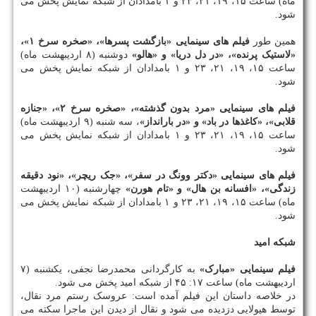
ماه) ساعت ۱۵، ۱۹، ۲۱، ۲۳ و ۱ بامدادان از شبکه نمایش پخش می
شود.
همین طور
فیلم های سینمایی «بازگشت پسرها»، «صخره سرخ ۱»،
«لاستیک پرنده»، «در دل دریا» و «هالو»
دوشنبه (۸ اردیبهشت ماه)
ساعت ۱۵، ۱۹، ۲۱، ۲۳ و ۱ بامدادان از شبکه نمایش پخش می
شود.
فیلم های سینمایی «مرد بدون گذشته»، «صخره سرخ ۲»، «جنازه
قلابی»، «کاغذها در باد» و «در بارانداز»
، سه شنبه (۹ اردیبهشت ماه)
ساعت ۱۵، ۱۹، ۲۱، ۲۳ و ۱ بامدادان از شبکه نمایش پخش می
شود.
فیلم های سینمایی «دکتر وونگ در سفر»، «جک ریچر»، «نود دقیقه
زندگی»، «افسانه بن هال» و «تام هورن»
چهارشنبه (۱۰ اردیبهشت
ماه) ساعت ۱۵، ۱۹، ۲۱، ۲۳ و ۱ بامدادان از شبکه نمایش پخش می
شود.
شبکه امید
فیلم سینمایی «مبارک»
به کارگردانی محمدرضا نجفی، یکشنبه (۷
اردیبهشت ماه) ساعت ۱۷: ۴۵ از شبکه امید پخش می شود.
در خلاصه داستان این فیلم آمده است: عروسک رستم مرد نقال،
توسط هیولایی دزدیده می شود و نقال از دیدن این ماجرا سکته می