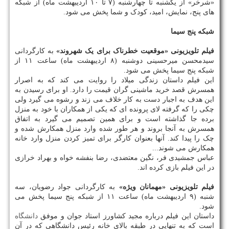
«شرخر» از یکشنبه تا چهارشنبه (۷ تا ۱۰ اردیبهشت ماه) از شبکه
های پنج، نمایش، امید، کودک و شما پخش می شود.
شبکه پنج سیما
فیلم تلویزیونی «موقعیت خطرناک برای یک شهروند»
به کارگردانی
سیدمحسن میرحسینی دوشنبه (۸ اردیبهشت ماه) ساعت ۱۱ از
شبکه پنج سیما پخش می شود.
این فیلم داستان زندگی میلاد را روایت می کند که به اصرار
همسرش قصد خرید ماشینی گران قیمت را دارد. او برای رسیدن به
این هدف به اجبار دست به کار خلاف می زند و رشوه می گیرد ولی
چکی را که گرفته لای پرونده ای که یکی از همکاران با خود به منزل
برده جا گذاشته است و برای همین تصمیم می گیرد به اتفاق
همسرش به آنجا بروند و هر طور شده وارد منزل همکارش شده و
چک را پیدا کند. آنها بعنوان کارگر برای تمیز کردن منزل وارد خانه
همکارش می شوند...
عباس جمشیدی فر، نگین معتضدی، رضا بنفشه خواه و بهراد خرازی
در این فیلم بازی کرده اند.
فیلم تلویزیونی «مهمانان ویژه»
به کارگردانی جواد رضویان، سه
شنبه (۹ اردیبهشت ماه) ساعت ۱۱ از شبکه پنج سیما پخش می
شود.
داستان این فیلم درباره مجید کشاورز استاد جوان و موفق
دانشگاه
است که به تنهایی در طبقه بالای خانه رئیس دانشگاهی که در آن