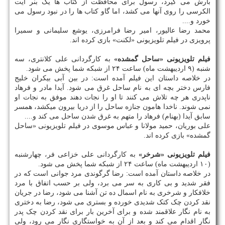
بارش می گیرد، رسول برای محافظت از کتاب ها یک بنر آیت
الکرسی را روی آنها می کشد، اما گاو کتاب ها را در نبود رسول می
خورد و....
محمد رضا عالیور، امیر رضا فرامرزی، یوشع سلیمانی و سمیرا
پرویزی در فیلم تلویزیونی «لکنت» بازی کرده اند.
فیلم تلویزیونی «ساحل گمشده»
به کارگردانی علی کلانتری، سه
شنبه (۹ اردیبهشت ماه) ساعت ۲۴ از شبکه شما پخش می شود.
در خلاصه داستان این فیلم آمده است: در بین آبی بی‏کران خلیج
فارس دختر بچه ‏ای به نام ساحل غرق می‏ شود. آیدا مادر و فرهاد
ناپدری هر چه تلاش می‏ کنند تا او را نجات دهند موفق به نجات او
نمی ‏شوند. ناخدا هامون جنازه ساحل را از دریا بیرون می‏کشد، همسر
سابق آیدا (بهنام) فرهاد را متهم به غرق شدن ساحل می‏ کند و....
علی بوریان، حمید مولانا و عباس موسوی در فیلم تلویزیونی «ساحل
گمشده» بازی کرده اند.
فیلم تلویزیونی «شرخر»
به کارگردانی علی خزاعی فر، چهارشنبه
(۱۰ اردیبهشت ماه) ساعت ۲۴ از شبکه شما پخش می شود.
در خلاصه داستان آمده است: رضا گرگوندی مرد جوانی است که در
فقر شدید و بی کاری به سر می برد، ولی بر حسب اتفاق با مرد
خلافکار و شرخری به نام اسمال ده تن آشنا می شود، رضا در جریان
نقد کردن چک کتک شدیدی خورده و بستری می شود، رضا به دختری
به نام نگار علاقمند شده و برای آخرین بار برای نقد کردن چک پدر
نگار اقدام می کند و بعد از آن به خواستگاری نگار می رود، ولی