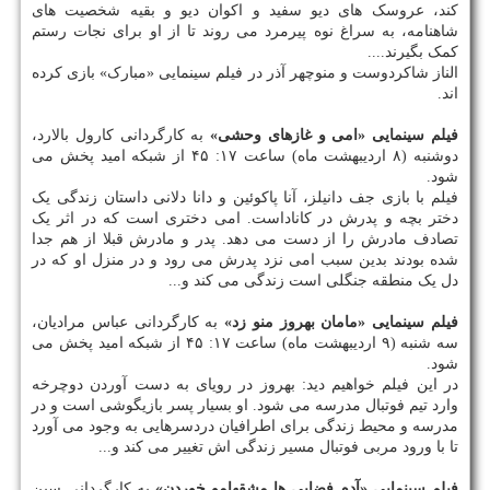
کند، عروسک های دیو سفید و اکوان دیو و بقیه شخصیت های
شاهنامه، به سراغ نوه پیرمرد می روند تا از او برای نجات رستم
کمک بگیرند....
الناز شاکردوست و منوچهر آذر در فیلم سینمایی «مبارک» بازی کرده
اند.
فیلم سینمایی «امی و غازهای وحشی»
به کارگردانی کارول بالارد،
دوشنبه (۸ اردیبهشت ماه) ساعت ۱۷: ۴۵ از شبکه امید پخش می
شود.
فیلم با بازی جف دانیلز، آنا پاکوئین و دانا دلانی داستان زندگی یک
دختر بچه و پدرش در کاناداست. امی دختری است که در اثر یک
تصادف مادرش را از دست می دهد. پدر و مادرش قبلا از هم جدا
شده بودند بدین سبب امی نزد پدرش می رود و در منزل او که در
دل یک منطقه جنگلی است زندگی می کند و...
فیلم سینمایی «مامان بهروز منو زد»
به کارگردانی عباس مرادیان،
سه شنبه (۹ اردیبهشت ماه) ساعت ۱۷: ۴۵ از شبکه امید پخش می
شود.
در این فیلم خواهیم دید: بهروز در رویای به دست آوردن دوچرخه
وارد تیم فوتبال مدرسه می شود. او بسیار پسر بازیگوشی است و در
مدرسه و محیط زندگی برای اطرافیان دردسرهایی به وجود می آورد
تا با ورود مربی فوتبال مسیر زندگی اش تغییر می کند و...
فیلم سینمایی «آدم فضایی ها مشقهامو خوردن»
به کارگردانی سین