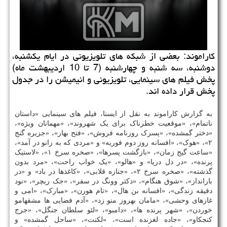
كاراموند: بعضی از شبكه های تلویزیونی در ایام یكشنبه،
دوشنبه، سه شنبه و چهارشنبه (7 تا 10 اردیبهشت ماه)
پخش فیلم های سینمایی، تلویزیونی و انیمیشن را در جدول
پخش قرار داده اند.
به گزارش کاراموند به نقل از ایسنا، فیلم های سینمایی «داستان
ناتمام»، «موقعیت خطرناک برای یک شهروند»، «مهمانان ویژه»،
«دختر گمشده»، «پسرک روزنامه فروش»، «فتح بهار»، «جزیره گنج
۲»، «هوک»، «افسانه روز دوم فوریه» و «مردی که به زانو در آمد»،
«ساعت گیج زمان»، «بازگشت پسرها»، «صخره سرخ ۱»، «لاستیک
پرنده»، «در دل دریا» و «هالو»، «یک خواب راحت»، «مرد بدون
گذشته»، «صخره سرخ ۲»، «جنازه قلابی»، «کاغذها در باد» و «در
بارانداز»، «شوق هنگام»، «دکتر وونگ در سفر»، «جک ریچر»، «نود
دقیقه زندگی»، «افسانه بن هال»، «تام هورن»، «مبارک»، «امی و
غازهای وحشی»، «مامان بهروز منو زد»، «آدم فضایی ها مشقهامو
خوردن»، «شهر پرنده ها»، «دامبو»، «لئو سلطان جنگل»، «جرج
کنجکاو»، «جاده لغزنده است»، «لکنت»، «ساحل گمشده» و