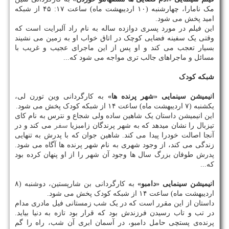
مک نامارا، چهارشنبه (۱۰ اردیبهشت ماه) ساعت ۱۷: ۴۵ از شبکه
امید پخش می شود.
این فیلم در مورد پسری دوازده ساله به نام راد آلبرایت است که
وقتی یک سفینه فضایی کوچک در اتاق خواب او به زمین می نشیند
بسیار تعجب می کند و او پس از این ماجرای عجیب و غریب با
مسائل و ماجراهای جالب تری مواجه می شود که...
شبکه کودک
انیمیشن سینمایی «شهر پرنده ها»
به کارگردانی وین تورن لی،
یکشنبه (۷ اردیبهشت ماه) ساعت ۱۴ از شبکه کودک پخش می شود.
این انیمیشن داستان یک شاهین ساده ولی شجاع و نترس به نام کای
تیزبال را نشان میدهد که به شهر پرندگان زامبزیا
سفر
می کند و در
آنجا اصالت خودرا پیدا می کند. شاهین جوان که با پدرش به تنهایی
زندگی می کند، از وجود شهری به نام شهر پرنده ها آگاه می شود.
پدرش طوفان بزرگ سال ها وجود آن شهر را از او پنهان کرده بود
که...
انیمیشن سینمایی «دامبو»
به کارگردانی بن شارپستین، دوشنبه (۸
اردیبهشت ماه) ساعت ۱۴ از شبکه کودک پخش می شود.
داستان از این مقرر است که در یک شب زمستانی فیل مادری مدام
در تب و تاب رسیدن فرزندش بود که قرار بود تازه به دنیا بیاید.
پرنده‌ی پستچی حامل دامبو، در آسمان ابری آن شب، راه را گم