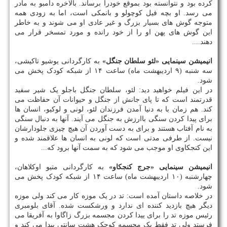
کرده بود و نتوانسته بود بموقع خودرا برساند. بالاخره دامبو به مادر
می رسد. او بچه فیل کوچولو و بانمکی است، اما به زودی همه
متوجه گوش های بسیار بزرگ و غیر عادی او می شوند و به خاطر
این گوش های پهن او را از خود رانده و مورد تمسخر قرار می
دهند....
انیمیشن سینمایی «لئو سلطان جنگل»
به کارگردانی یوشیو تاکیشی،
سه شنبه (۹ اردیبهشت ماه) ساعت ۱۴ از شبکه کودک پخش می
شود.
در این فیلم خواهید دید: لئو، سلطان جنگل باجلو یک شیر سفید
قدرتمند است که تا پای جانش از جنگل و حیوانات آن حفاظت می
کند. هم زمان با به دنیا آمدن فرزندان لئو، لونی و لوکیو، انسان ها
برای پیدا کردن سنگی باارزش به جنگل می آیند. آنها به دنبال سنگی
به نام آفتاب هستند و برای به دست آوردن آن هیچ چیزی جلودارشان
نیست. از طرفی مدتی است که لونی به انسان ها علاقمند شده و
این کنجکاوی او موجب می شود که به سمت آنها برود که...
انیمیشن سینمایی «جرج کنجکاو»
به کارگردانی متیو اوکلاهان،
چهارشنبه (۱۰ اردیبهشت ماه) ساعت ۱۴ از شبکه کودک پخش می
شود.
در خلاصه داستان آمده است: تد در یک موزه کار می کند ولی موزه
دیگر هیچ بازدید کننده ای ندارد و ورشکست شده. آقای بلومبری
رئیس موزه تد را برای ییدا کردن مجسمه بزرگ زاگاوا به آفریقا می
فرستد ولی تد فقط یک مجسمه کوچک هشت سانتی پیدا می کند و