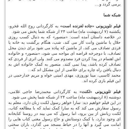
برمی گردد و....
شبکه شما
فیلم تلویزیونی «جاده لغزنده است»
به کارگردانی روح الله فخرو،
یکشنبه (۷ اردیبهشت ماه) ساعت ۲۴ از شبکه شما پخش می شود.
در خلاصه داستان آمده است: «منصور» که به دنبال کسب روزی
حلال با ماشین وانت کار می کند، شب، هنگام برگشت به خانه با
فردی تصادف می کند، از ماشین که پیاده می شود برای دیدن محل
تصادف، با دوچرخه قراضه ای مواجه می شود، «منصور» و خانواده
اش اهتمام در پیدا کردن فرد مصدوم می کنند. ولی اثری از فردی که
تصادف کرده باشد، پیدا نمی کنند، منصور به کمک خانواده اش به
دنبال یافتن راه چاره برای خلاصی از این مشکل اند که...
محمد کاسبی، مینا نوروزی، مهدی امینی خواه و مریم خدارحمی در
این فیلم بازی کرده اند.
فیلم تلویزیونی «لکنت»
به کارگردانی محمدرضا حاجی غلامی،
دوشنبه (۸ اردیبهشت ماه) ساعت ۲۴ از شبکه شما پخش می شود.
در این فیلم خواهیم دید: سارا خواهر رسول لکنت زبان دارد، معلم به
رسول سفارش می کند که به سارا کمک نماید که با مطالعه کتاب،
لکنت زبانش از بین برود، اما رسول که می بیند در روستا کتابخانه
ای وجود ندارد، با کمک دوستانش و حاج رسول مغنی کتاب هایی را
امانت می گیرد و آنها را در حیاط مسجد می گذارد، باران سختی