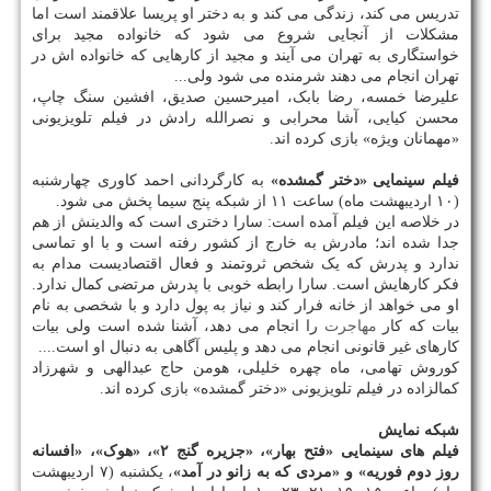
تدریس می کند، زندگی می کند و به دختر او پریسا علاقمند است اما
مشکلات از آنجایی شروع می شود که خانواده مجید برای
خواستگاری به تهران می آیند و مجید از کارهایی که خانواده اش در
تهران انجام می دهند شرمنده می شود ولی...
علیرضا خمسه، رضا بابک، امیرحسین صدیق، افشین سنگ چاپ،
محسن کیایی، آشا محرابی و نصرالله رادش در فیلم تلویزیونی
«مهمانان ویژه» بازی کرده اند.
فیلم سینمایی «دختر گمشده»
به کارگردانی احمد کاوری چهارشنبه
(۱۰ اردیبهشت ماه) ساعت ۱۱ از شبکه پنج سیما پخش می شود.
در خلاصه این فیلم آمده است: سارا دختری است که والدینش از هم
جدا شده اند؛ مادرش به خارج از کشور رفته است و با او تماسی
ندارد و پدرش که یک شخص ثروتمند و فعال اقتصادیست مدام به
فکر کارهایش است. سارا رابطه خوبی با پدرش مرتضی کمال ندارد.
او می خواهد از خانه فرار کند و نیاز به پول دارد و با شخصی به نام
بیات که کار
مهاجرت
را انجام می دهد، آشنا شده است ولی بیات
کارهای غیر قانونی انجام می دهد و پلیس آگاهی به دنبال او است....
کوروش تهامی، ماه چهره خلیلی، هومن حاج عبدالهی و شهرزاد
کمالزاده در فیلم تلویزیونی «دختر گمشده» بازی کرده اند.
شبکه نمایش
فیلم های سینمایی «فتح بهار»، «جزیره گنج ۲»، «هوک»، «افسانه
روز دوم فوریه» و «مردی که به زانو در آمد»
، یکشنبه (۷ اردیبهشت