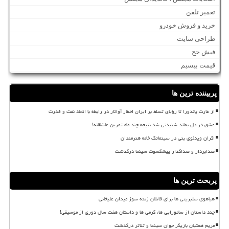
تعمیر تلفن
خرید و فروش خودرو
طراحی سایت
فیش حج
قیمت بیسیم
پربیننده ترین ها
از غارت پاندورا تا رؤیای تسلط بر ایران اخطار آواتار در رابطه با اتحاد نفت و قدرت
عشق در دل بماند شنیدنی شد نتیجه چند ماه تمرین عاشقانه!
اکران ویدئوی بنی در سینماتک خانه هنرمندان
صدابردار و صداگذار پیشکسوت سینما درگذشت
پربحث ترین ها
هیاهوی سلبریتی ها برای قاتلان زنده سوز میدان علیخانی
چند داستان از سامورایی ها، گرمی ها و داستان هفت سال دوری از موسیقی!
مریم همتیان بازیگر جوان سینما و تئاتر درگذشت