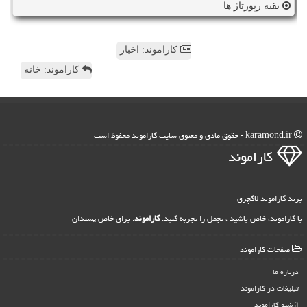
بقیه رپورتاژ ها
کاراموند: اخبار
کاراموند: خانه
karamond.ir - حقوق مادی و معنوی سایت كاراموند محفوظ است
كاراموند
برند کاراموند لاکچری
با کاراموند، خاص باشید ، تجمل را تجربه کنید.
کاراموند
: برای خاص پسندان
صفحات كاراموند
درباره ما
تبلیغات در كاراموند
آرشیو كاراموند