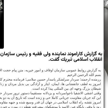
به گزارش كاراموند نماینده ولی فقیه و رئیس سازمان او
انقلاب اسلامی تبریك گفت.
به گزارش روابط عمومی سازمان اوقاف و امور خیریه، متن پیام حجت ا
بسم الله الرحمن الرحیم
رزمنده ارجمند؛ سردار سرلشكر پاسدار حسین سلامی؛ فرمانده محترم كل 
امروز به لطف جانفشانی ها، ایمان، ایثار و آزادگی بی بدیل مردان و
زنا
شیطان بزرگ وجهه ای بین المللی پیدا كرده است.
وقتی اشقی الاشقیا ناجوانمردانه و بزدلانه مستقیما دستور ترور سردا
این كه جریان مقاومت جریانی كاملا حی و زنده است كه تاریخ آن به د
امروز نقشه راه انقلاب اسلامی در جهان آن قدر وسیع شده و جبهه مقاو
رود یا وقتی پایگاه عین الاسد با موشكهای پیشرفته نقطه زن مورد برخور