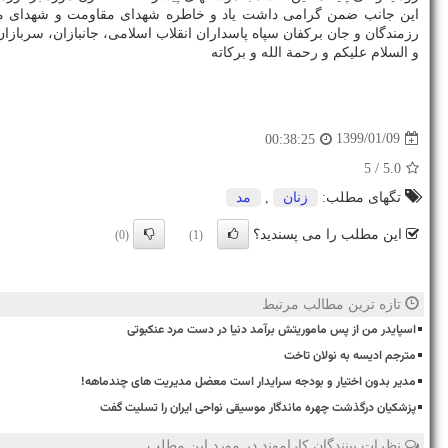
این جانب ضمن گرامی داشت یاد و خاطره شهدای مقاومت و شهدای مدافع
رزمندگان و جان بركفان سپاه پاسداران انقلاب اسلامی، جانبازان، سربازان
و السلام علیكم و رحمة الله و بركاته
1399/01/09
00:38:25
/ 5
5.0
تگهای مطلب:
زنان
,
مد
این مطلب را می پسندید؟
(0)
(1)
تازه ترین مطالب مرتبط
اسپایدر من از پس ماموریتش برآمد دنیا در دست مرد عنکبوتی
مترجم ادیسه به نولان تاخت
مدیر بدون اختیار و بودجه سرایدار است معضل مدیریت های چندماهه!
پزشکیان درگذشت چهره ماندگار موسیقی نواحی ایران را تسلیت گفت
نظرات بینندگان کاراموند در مورد این مطلب