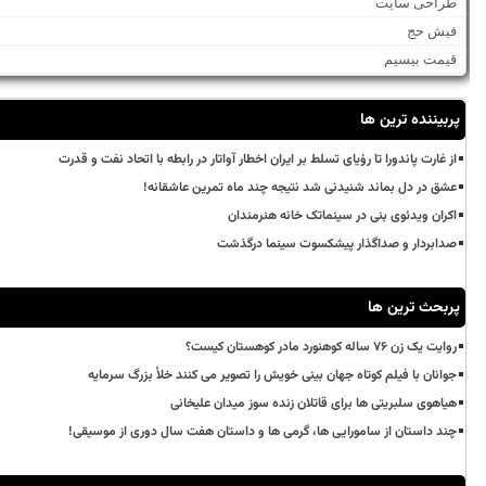
طراحی سایت
فیش حج
قیمت بیسیم
پربیننده ترین ها
از غارت پاندورا تا رؤیای تسلط بر ایران اخطار آواتار در رابطه با اتحاد نفت و قدرت
عشق در دل بماند شنیدنی شد نتیجه چند ماه تمرین عاشقانه!
اکران ویدئوی بنی در سینماتک خانه هنرمندان
صدابردار و صداگذار پیشکسوت سینما درگذشت
پربحث ترین ها
روایت یک زن ۷۶ ساله کوهنورد مادر کوهستان کیست؟
جوانان با فیلم کوتاه جهان بینی خویش را تصویر می کنند خلأ بزرگ سرمایه
هیاهوی سلبریتی ها برای قاتلان زنده سوز میدان علیخانی
چند داستان از سامورایی ها، گرمی ها و داستان هفت سال دوری از موسیقی!