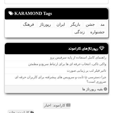
KARAMOND Tags
مد
جشن
بازیگر
ایران
رپورتاژ
فرهنگ
جشنواره
زندگی
رپورتاژهای کاراموند
راهنمای کامل استفاده از پایه سرفیس پرو
واکی تاکی، انتخاب حرفه ای ها برای ارتباط سریع و مطمئن
تاثیر فیلر لب بر زیبایی صورت
چرا دسترسی ip ثابت و سرویس های پیشرفته برای کاربران حرفه ای
ضروری است؟
بقیه رپورتاژ ها
کاراموند: اخبار
کاراموند: خانه