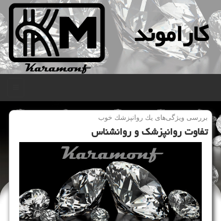
كاراموند
منو
بررسی ویژگی‌های یك روانپزشك خوب
تفاوت روانپزشك و روانشناس