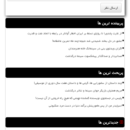
پربیننده ترین ها
از غارت پاندورا تا رؤیای تسلط بر ایران اخطار آواتار در رابطه با اتحاد نفت و قدرت
عشق در دل بماند شنیدنی شد نتیجه چند ماه تمرین عاشقانه!
اکران ویدئوی بنی در سینماتک خانه هنرمندان
صدابردار و صداگذار پیشکسوت سینما درگذشت
پربحث ترین ها
چند داستان از سامورایی ها، گرمی ها و داستان هفت سال دوری از موسیقی!
مریم همتیان بازیگر جوان سینما و تئاتر درگذشت
پلیس در جستجوی نویسنده گمشده جهنمی که هیچ راه خروجی از آن نیست!
اسپایدر من از پس ماموریتش برآمد دنیا در دست مرد عنکبوتی
جدیدترین ها