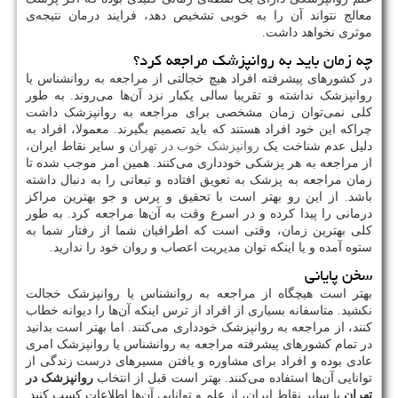
معالج نتواند آن را به خوبی تشخیص دهد، فرایند درمان نتیجه‌ی
موثری نخواهد داشت.
چه زمان باید به روانپزشک مراجعه کرد؟
در کشورهای پیشرفته افراد هیچ خجالتی از مراجعه به روانشناس یا
روانپزشک نداشته و تقریبا سالی یکبار نزد آن‌ها می‌روند. به طور
کلی نمی‌توان زمان مشخصی برای مراجعه به روانپزشک داشت
چراکه این خود افراد هستند که باید تصمیم بگیرند. معمولا، افراد به
دلیل عدم شناخت یک
روانپزشک خوب در تهران
و سایر نقاط ایران،
از مراجعه به هر پزشکی خودداری می‌کنند. همین امر موجب شده تا
زمان مراجعه به پزشک به تعویق افتاده و تبعاتی را به دنبال داشته
باشد. از این رو بهتر است با تحقیق و پرس و جو بهترین مراکز
درمانی را پیدا کرده و در اسرع وقت به آن‌ها مراجعه کرد. به طور
کلی بهترین زمان، وقتی است که اطرافیان شما از رفتار شما به
ستوه آمده و یا اینکه توان مدیریت اعصاب و روان خود را ندارید.
سخن پایانی
بهتر است هیچگاه از مراجعه به روانشناس یا روانپزشک خجالت
نکشید. متاسفانه بسیاری از افراد از ترس اینکه آن‌ها را دیوانه خطاب
کنند، از مراجعه به روانپزشک خودداری می‌کنند. اما بهتر است بدانید
در تمام کشورهای پیشرفته مراجعه به روانشناس یا روانپزشک امری
عادی بوده و افراد برای مشاوره و یافتن مسیرهای درست زندگی از
توانایی آن‌ها استفاده می‌کنند. بهتر است قبل از انتخاب
روانپزشک در
تهران
یا سایر نقاط ایران، از علم و توانایی آن‌ها اطلاعات کسب کنید.