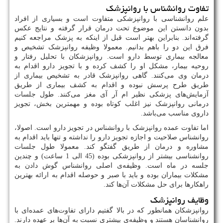
تفاوت روانشناس با روانپزشک
علم روانشناسی با روانپزشکی متفاوت است و بسیاری از افراد
بدون دانستن این موضوع تحت درمان قرار گرفته و نتایج عکس
گرفته‌اند. بنابراین بهتر است قبل از اینکه به پزشک مراجعه کنیم
فرق این دو را باهم بدانیم. معمولا وظیفه روانپزشک تشخیص و
معالجه بیماری توسط دارو است. روانپزشکان با تحلیل رفتار و
روحیه بیمار، مشکل او را کشف کرده و با تجویز دارو اقدام به
درمان وی می‌کنند. گاهی روانپزشک قادر به تشخیص بیماری از
طریق طرح پرسش نبوده و اقدام به کشف بیماری از طریق
آزمایش‌های پزشکی نظیر ام آر آی مغز می‌کنند. طول جلسات
درمانی روانپزشک نیز اغلب کوتاه بوده و مهمترین بخش، تجویز
داروی مناسب می‌باشد.
اما تفاوت عمده روانپزشک با روانشناس در تجویز دارو است. اصولا،
روانشناس صلاحیت و اجازه تجویز دارو را نداشته و تنها باید اقدام به
مشاوره و درمان از طریق گفتگو کند. معمولا طول جلسات
روانشناسی بیشتر از روانپزشکی بوده (45 الی 1 ساعت) و چندین
جلسه در ماه است. وظیفه‌ی اصلی روانشناس گوش دادن به
مشکلات بیماران بوده و باید با صبر و حوصله اقدام به ارائه بهترین
راهکارها برای حل مشکلات آن‌ها کند.
وظایف روانپزشک
روانپزشکان همانطور که در بالا گفتیم دارای تفاوت‌های عمده‌ای با
روانشناسان هستند و وظیفه‌ی بیشتری نسبت به آن‌ها بر عهده دارند.