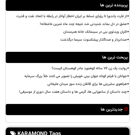
پربیننده ترین ها
از غارت پاندورا تا رؤیای تسلط بر ایران اخطار آواتار در رابطه با اتحاد نفت و قدرت
عشق در دل بماند شنیدنی شد نتیجه چند ماه تمرین عاشقانه!
اکران ویدئوی بنی در سینماتک خانه هنرمندان
صدابردار و صداگذار پیشکسوت سینما درگذشت
پربحث ترین ها
روایت یک زن ۷۶ ساله کوهنورد مادر کوهستان کیست؟
جوانان با فیلم کوتاه جهان بینی خویش را تصویر می کنند خلأ بزرگ سرمایه
هیاهوی سلبریتی ها برای قاتلان زنده سوز میدان علیخانی
چند داستان از سامورایی ها، گرمی ها و داستان هفت سال دوری از موسیقی!
جدیدترین ها
KARAMOND Tags