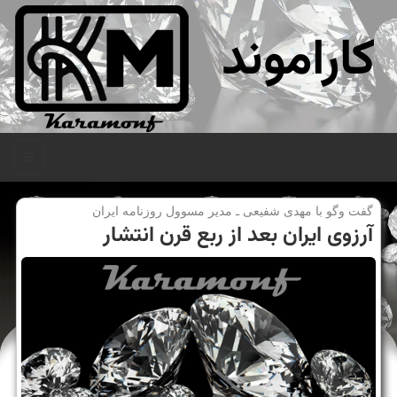
کاراموند
منو
گفت وگو با مهدی شفیعی ـ مدیر مسوول روزنامه ایران
آرزوی ایران بعد از ربع قرن انتشار