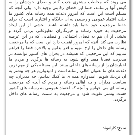
می روند كه مخاطب بیشتری جذب كنند و صدای خودشان را به
گوش آنها برسانند، حتما این فضای رقابتی وجود دارد. ولی آنچه كه
مسلم است این است كه امروز دغدغه همه رسانه های كشور ما
جلب اعتماد عمومی و رسیدن به آن جایگاه و اعتباری است كه برای
حفظ مرجعیت خود حتما باید داشته باشند. بخشی از این ایجاد
مرجعیت به حوزه رسانه و خبرنگاران مطبوعاتی برمی گردد و
بخشی از آن هم به فضای اجتماعی و فضاهایی كه در این عرصه
نظارت می كند. آنچه كه امروز اهمیت دارد این است كه ما مرجعیت
رسانه های داخل را ارج بنهیم و قدر بدانیم و بالاخره فضا را فراهم
نماییم كه این مرجعیتی كه همیشه در
بحران
های كشور توانسته در
مدیریت قضایا مفید واقع شود، به رسانه ها برگردد و مردم ما
اخبارشان را از رسانه های داخلی ببینند. این مسئله یكی از مهم ترین
دغدغه های ما بعنوان اهالی رسانه است و امیدواریم هر چه بیشتر به
آن نزدیك شویم. امیدوارم همه ی ما كمك نماییم، چه مدیران، چه
سیاست مداران و چه اهالی رسانه و مردم كه آنچه كه مرجعیت
رسانه ای می خوانیم و آنچه كه اعتماد عمومی به رسانه های كشور
هست بیشتر تقویت شود و مرجعیت به سمت رسانه های داخل
برگردد.
منبع:
كاراموند