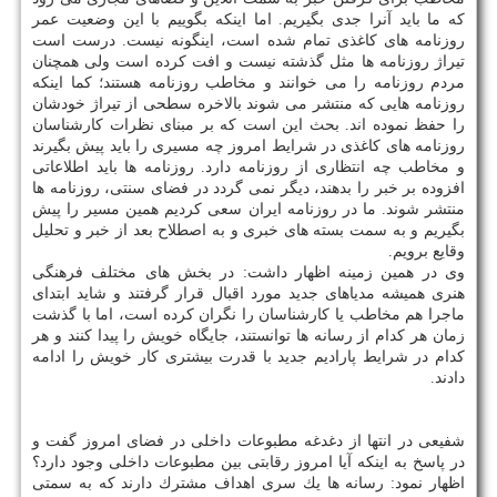
كه ما باید آنرا جدی بگیریم. اما اینكه بگوییم با این وضعیت عمر
روزنامه های كاغذی تمام شده است، اینگونه نیست. درست است
تیراژ روزنامه ها مثل گذشته نیست و افت كرده است ولی همچنان
مردم روزنامه را می خوانند و مخاطب روزنامه هستند؛ كما اینكه
روزنامه هایی كه منتشر می شوند بالاخره سطحی از تیراژ خودشان
را حفظ نموده اند. بحث این است كه بر مبنای نظرات كارشناسان
روزنامه های كاغذی در شرایط امروز چه مسیری را باید پیش بگیرند
و مخاطب چه انتظاری از روزنامه دارد. روزنامه ها باید اطلاعاتی
افزوده بر خبر را بدهند، دیگر نمی گردد در فضای سنتی، روزنامه ها
منتشر شوند. ما در روزنامه ایران سعی كردیم همین مسیر را پیش
بگیریم و به سمت بسته های خبری و به اصطلاح بعد از خبر و تحلیل
وقایع برویم.
وی در همین زمینه اظهار داشت: در بخش های مختلف فرهنگی
هنری همیشه مدیاهای جدید مورد اقبال قرار گرفتند و شاید ابتدای
ماجرا هم مخاطب یا كارشناسان را نگران كرده است، اما با گذشت
زمان هر كدام از رسانه ها توانستند، جایگاه خویش را پیدا كنند و هر
كدام در شرایط پارادیم جدید با قدرت بیشتری كار خویش را ادامه
دادند.
شفیعی در انتها از دغدغه مطبوعات داخلی در فضای امروز گفت و
در پاسخ به اینكه آیا امروز رقابتی بین مطبوعات داخلی وجود دارد؟
اظهار نمود: رسانه ها یك سری اهداف مشترك دارند كه به سمتی