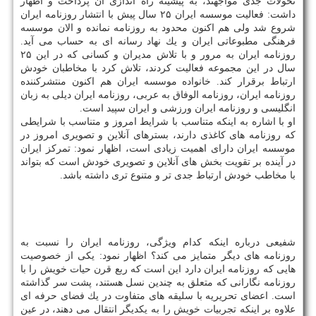
تحولات جدی مواجهند، به پیشینه راه اندازی آن پرداخت و اظهار
داشت: فعالیت موسسه ایران ۲۵ سال پیش با انتشار روزنامه ایران
شروع شد ولی هم اكنون محدود به روزنامه نمانده و الان موسسه
فرهنگی مطبوعاتی ایران و یك نهاد رسانه ای به حساب می آید.
روزنامه ایران به مرور و با تلاش مدیران و كسانی كه در این ۲۵
سال در این مجموعه فعالیت كردند، تلاش كرد با مخاطبان خودش
ارتباط برقرار كند. خانواده موسسه ایران هم اكنون منتشركننده
روزنامه ایران، روزنامه الوفاق به عربی، روزنامه ایران دیلی به زبان
انگلیسی و روزنامه ایران ورزشی و ایران سپید است.
او با اشاره به اینكه متناسب با شرایط امروز و متناسب با شرایطی
كه روزنامه های كاغذی دارند، بسترهای آنلاین و تصویری امروز در
موسسه ایران دارای اهمیت زیادی است، اظهار نمود: تمركز ایران
در آینده بر تقویت بخش های آنلاین و تصویری خودش است كه بتواند
با مخاطب خودش ارتباط جدی تر و متنوع تری داشته باشد.
شفیعی درباره اینكه كدام ویژگی، روزنامه ایران را نسبت به
روزنامه های دیگر متمایز می كند؟ اظهار نمود: یكی از خصوصیت
هایی كه روزنامه ایران دارد این است كه ربع قرن حیات خویش را با
روزنامه نگارانی كه متعلق به چندین نسل هستند، پشت سر گذاشته
است. اعضای تحریریه با سلیقه های متفاوت در یك فضای حرفه ای
علاوه بر اینكه تجربیات خویش را به یكدیگر انتقال می دهند، در عین