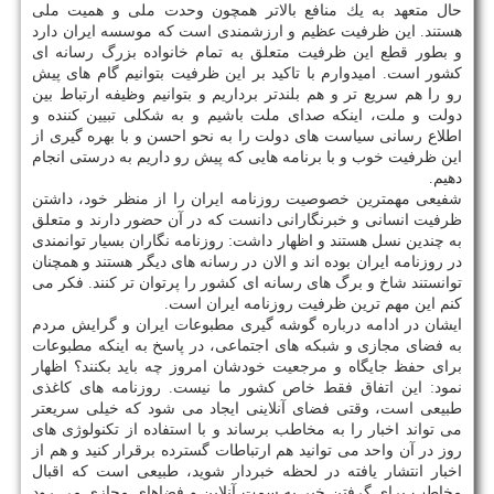
حال متعهد به یك منافع بالاتر همچون وحدت ملی و همیت ملی
هستند. این ظرفیت عظیم و ارزشمندی است كه موسسه ایران دارد
و بطور قطع این ظرفیت متعلق به تمام خانواده بزرگ رسانه ای
كشور است. امیدوارم با تاكید بر این ظرفیت بتوانیم گام های پیش
رو را هم سریع تر و هم بلندتر برداریم و بتوانیم وظیفه ارتباط بین
دولت و ملت، اینكه صدای ملت باشیم و به شكلی تبیین كننده و
اطلاع رسانی سیاست های دولت را به نحو احسن و با بهره گیری از
این ظرفیت خوب و با برنامه هایی كه پیش رو داریم به درستی انجام
دهیم.
شفیعی مهمترین خصوصیت روزنامه ایران را از منظر خود، داشتن
ظرفیت انسانی و خبرنگارانی دانست كه در آن حضور دارند و متعلق
به چندین نسل هستند و اظهار داشت: روزنامه نگاران بسیار توانمندی
در روزنامه ایران بوده اند و الان در رسانه های دیگر هستند و همچنان
توانستند شاخ و برگ های رسانه ای كشور را پرتوان تر كنند. فكر می
كنم این مهم ترین ظرفیت روزنامه ایران است.
ایشان در ادامه درباره گوشه گیری مطبوعات ایران و گرایش مردم
به فضای مجازی و شبكه های اجتماعی، در پاسخ به اینكه مطبوعات
برای حفظ جایگاه و مرجعیت خودشان امروز چه باید بكنند؟ اظهار
نمود: این اتفاق فقط خاص كشور ما نیست. روزنامه های كاغذی
طبیعی است، وقتی فضای آنلاینی ایجاد می شود كه خیلی سریعتر
می تواند اخبار را به مخاطب برساند و با استفاده از تكنولوژی های
روز در آن واحد می توانید هم ارتباطات گسترده برقرار كنید و هم از
اخبار انتشار یافته در لحظه خبردار شوید، طبیعی است كه اقبال
مخاطب برای گرفتن خبر به سمت آنلاین و فضاهای مجازی می رود