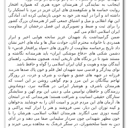
اینجانب به نمایندگی از هنرمندان حوزه هنری كه همواره افتخار
روایت حماسه ها و شكوهمندی های ایران عزیز در نبرد با استكبار را
داشته اند و آنرا در آیینه
هنر
خود به خوبی بازنمایی كرده اند، آمادگی
این نهاد انقلابی و میل و اشتیاق جمعی كثیر از هنرمندان بزرگ كشور
را برای ثبت و ضبط و تصویرگری این فصل درخشان از مقاومت
ایران اسلامی اعلام می كنم.
ضمن گرامیداشت یاد شهیدان عزیز سانحه هوایی اخیر و ابراز
همدردی با خانواده محترم آنان، حوادث سال ها و ماه های اخیر نشان
داد تاریخ پرحماسه مقاومت از دلاوری های «سپاه پرافتخار قدس» تا
دشمن شكنی های «دفاع موشكی ایران» باید هنرمندانه نگاشته و
مستند شود تا در بزنگاه های تاریخی آینده، همچون مشعلی، راهنمای
آیندگان بوده و هویت و كیان ایران اسلامی را گواه و حافظ باشد.
نوای بیدارگر و قدسی سید شهیدان اهل قلم و خون پاك صدها
هنرمند
فرزانه در جبهه های عشق و شهادت و شرف و عزت، در روزگار
تهاجم بیگانگان بر این مرز و بوم گواهی روشن بر این است كه
هنرمندان باشرف و هوشیار ایرانی در هنگامه نبرد، دوشادوش
رزمندگان و حافظان نوامیس ملی و دینی این بوم كهن و ستایشگر
ستارگان حقیقی انسانیت و شرافت هستند؛ هنرمندانی كه در امتحان
ها، آرمان های این مردم عزیز و امینت آنان را به خوشایند بدخواهان
و كینه توزان این دیار، نمی فروشند و هنر را ابزار كینه پراكنی و
كیسه دوزی نمی انگارند. هنرمندان انقلاب اسلامی، هنرشان را با
خون مطهر شهیدانی چون سردار سلیمانی صفا می دهند و در ادای
دین به شما سلحشوران، در سنگر
فرهنگ
به مجاهده برمی خیزند و