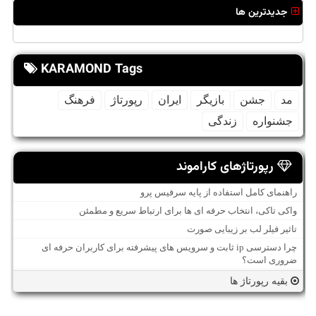
جدیدترین ها
KARAMOND Tags
مد
جشن
بازیگر
ایران
رپورتاژ
فرهنگ
جشنواره
زندگی
رپورتاژهای کاراموند
راهنمای کامل استفاده از پایه سرفیس پرو
واکی تاکی، انتخاب حرفه ای ها برای ارتباط سریع و مطمئن
تاثیر فیلر لب بر زیبایی صورت
چرا دسترسی ip ثابت و سرویس های پیشرفته برای کاربران حرفه ای
ضروری است؟
بقیه رپورتاژ ها