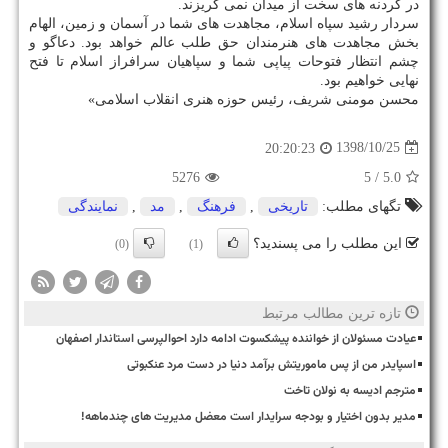
در گردنه های سخت از میدان نمی گریزند.
سردار رشید سپاه اسلام، مجاهدت های شما در آسمان و زمین، الهام
بخش مجاهدت های هنرمندان حق طلب عالم خواهد بود. دعاگو و
چشم انتظار فتوحات پیاپی شما و سپاهیان سرافراز اسلام تا فتح
نهایی خواهیم بود.
محسن مومنی شریف، رئیس حوزه هنری انقلاب اسلامی»
1398/10/25
20:20:23
5276
/ 5
5.0
تگهای مطلب:
تاریخی
,
فرهنگ
,
مد
,
نمایندگی
این مطلب را می پسندید؟
(0)
(1)
تازه ترین مطالب مرتبط
عیادت مسئولان از خواننده پیشکسوت ادامه دارد احوالپرسی استاندار اصفهان
اسپایدر من از پس ماموریتش برآمد دنیا در دست مرد عنکبوتی
مترجم ادیسه به نولان تاخت
مدیر بدون اختیار و بودجه سرایدار است معضل مدیریت های چندماهه!