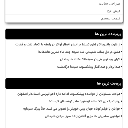
طراحی سایت
فیش حج
قیمت بیسیم
پربیننده ترین ها
از غارت پاندورا تا رؤیای تسلط بر ایران اخطار آواتار در رابطه با اتحاد نفت و قدرت
عشق در دل بماند شنیدنی شد نتیجه چند ماه تمرین عاشقانه!
اکران ویدئوی بنی در سینماتک خانه هنرمندان
صدابردار و صداگذار پیشکسوت سینما درگذشت
پربحث ترین ها
عیادت مسئولان از خواننده پیشکسوت ادامه دارد احوالپرسی استاندار اصفهان
روایت یک زن ۷۶ ساله کوهنورد مادر کوهستان کیست؟
جوانان با فیلم کوتاه جهان بینی خویش را تصویر می کنند خلأ بزرگ سرمایه
هیاهوی سلبریتی ها برای قاتلان زنده سوز میدان علیخانی