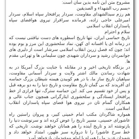
مشروح متن این نامه بدین سان است:
«بسم رب الشهداء و الصدیقین
هم رزم سیدالشهدای مقاومت، سردار پرافتخار سپاه اسلام، سردار
امیرعلی حاجی زاده، فرمانده سرافراز نیروی هوافضای سپاه
پاسداران انقلاب اسلامی
سلام و احترام
تاریخ حماسی ایران، تنها تاریخ اسطوره های دست نیافتنی نیست كه
در زمانه ای یا افسانه ای كهن، نماد سلحشوری این مرز و بوم بوده
اند؛ چون كه فصل زرین انقلاب اسلامی سرشار است از دلیری های
جوانمردان رشید و سرداران شهیدی چون سلیمانی ها و تهرانی مقدم
ها.
در بزنگاه تاریخی اخیر و در مقابله با جنایت بزرگ آمریكا در به
شهادت رساندن مالك اشتر ولایت و سردار آسمانی مقاومت،
سپاهیان تاریخ ساز ما، با در هم كوبیدن هیمنه شیطان بزرگ حماسه
ای آفریدند كه بی گمان تاریخ مقاومت و تاریخ دنیا را به دو برهه قبل
و پس از خود تقسیم می كند. این حماسه سترگ، تنها فرازی از خط
پرافتخار ایستادگی و سلحشوری ایثارگرانی همچون جناب عالی و
همكاران گمنام تان در نیروی هوا فضای سپاه پاسداران انقلاب
اسلامی است.
همواره شاگردان مكتب امام خمینی كبیر، و پیروان راستین راه
عاشورای حسینی، مسیر تاریخ را عوض كرده اند و سرنوشت دنیا را
بازنوشته اند و تاریخ آینده را هم همانان خواهند نوشت. تاریخی كه
خط سرخ عاشورا را تا دروازه سبز ظهور، امتداد خواهد داد و
شهیدان عزیز ما را همراه با امام موعودمان بازخواهد آورد.