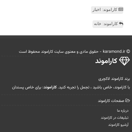
کاراموند: اخبار
کاراموند: خانه
karamond.ir - حقوق مادی و معنوی سایت كاراموند محفوظ است
كاراموند
برند کاراموند لاکچری
با کاراموند، خاص باشید ، تجمل را تجربه کنید.
کاراموند
: برای خاص پسندان
صفحات كاراموند
درباره ما
تبلیغات در كاراموند
آرشیو كاراموند