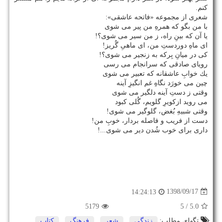
كنم.
شعری از مجموعه «فاتحه عاشقی»:
با من بگو كه همرهِ من پیر می شوی
یا آن كه بینِ راه، ز من سیر می شوی؟!
ای ماهِ دوردستِ من، ای ماهیِ گُریز!
كی در میانِ بِركه به زنجیر می شوی؟!
رویای صادقی كه سرانجام می رسی
یك خوابِ عاشقانه كه تعبیر می شوی
چین می خورَد نگاهِ غم انگیزِ آینه
وقتی ز دستِ آینه دلگیر می شوی
می روید ازكویرِ گلویم، گُلی كبود
وقتی شبیهِ بُغض، گلوگیر می شوی!
دست از فریب و فاصله بردار، خوبِ من!
داری برای خوب شُدن دیر می شوی...!
1398/09/17
14:24:13
5179
/ 5
5.0
تگهای مطلب:
زندگی
,
شعر
,
فرهنگ
,
كتاب