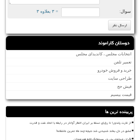
سوال:
= ۳ بعلاوه ۳
دوستان کاراموند
انتخابات مجلس ، کاندیدای مجلس
تعمیر تلفن
خرید و فروش خودرو
طراحی سایت
فیش حج
قیمت بیسیم
پربیننده ترین ها
از غارت پاندورا تا رؤیای تسلط بر ایران اخطار آواتار در رابطه با اتحاد نفت و قدرت
عشق در دل بماند شنیدنی شد نتیجه چند ماه تمرین عاشقانه!
اکران ویدئوی بنی در سینماتک خانه هنرمندان