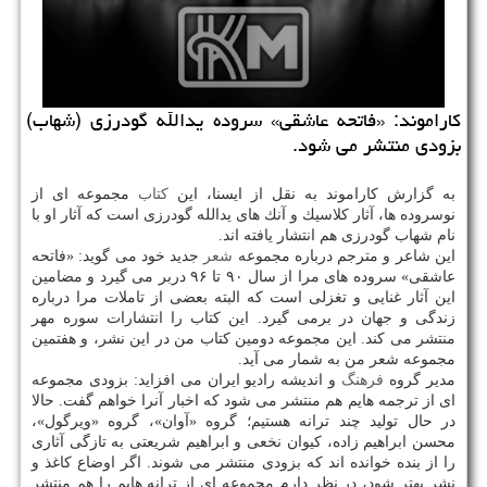
كاراموند: «فاتحه عاشقی» سروده یدالله گودرزی (شهاب)
بزودی منتشر می شود.
به گزارش كاراموند به نقل از ایسنا، این
كتاب
مجموعه ای از
نوسروده ها، آثار كلاسیك و آنك های یدالله گودرزی است كه آثار او با
نام شهاب گودرزی هم انتشار یافته اند.
این شاعر و مترجم درباره مجموعه
شعر
جدید خود می گوید: «فاتحه
عاشقی» سروده های مرا از سال ۹۰ تا ۹۶ دربر می گیرد و مضامین
این آثار غنایی و تغزلی است كه البته بعضی از تاملات مرا درباره
زندگی و جهان در برمی گیرد. این كتاب را انتشارات سوره مهر
منتشر می كند. این مجموعه دومین كتاب من در این نشر، و هفتمین
مجموعه شعر من به شمار می آید.
مدیر گروه
فرهنگ
و اندیشه رادیو ایران می افزاید: بزودی مجموعه
ای از ترجمه هایم هم منتشر می شود كه اخبار آنرا خواهم گفت. حالا
در حال تولید چند ترانه هستیم؛ گروه «آوان»، گروه «ویرگول»،
محسن ابراهیم زاده، كیوان نخعی و ابراهیم شریعتی به تازگی آثاری
را از بنده خوانده اند كه بزودی منتشر می شوند. اگر اوضاع كاغذ و
نشر بهتر شود، در نظر دارم مجموعه ای از ترانه هایم را هم منتشر