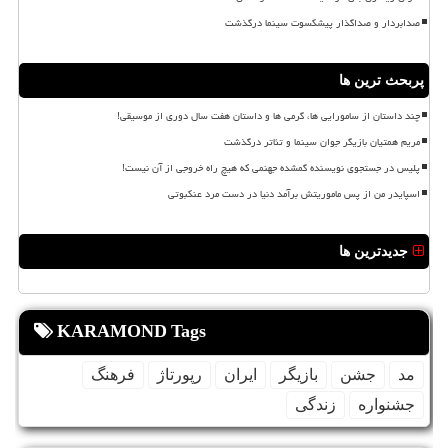
صدابردار و صداگذار پیشکسوت سینما درگذشت
پربحث ترین ها
چند داستان از سامورایی ها، گرمی ها و داستان هفت سال دوری از موسیقی!
مریم همتیان بازیگر جوان سینما و تئاتر درگذشت
پلیس در جستجوی نویسنده گمشده جهنمی که هیچ راه خروجی از آن نیست!
اسپایدر من از پس ماموریتش برآمد دنیا در دست مرد عنکبوتی
جدیدترین ها
KARAMOND Tags
مد
جشن
بازیگر
ایران
رپورتاژ
فرهنگ
جشنواره
زندگی