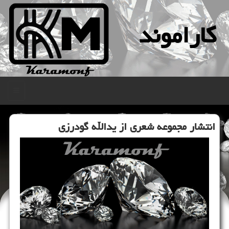
كاراموند
منو
انتشار مجموعه شعری از یدالله گودرزی