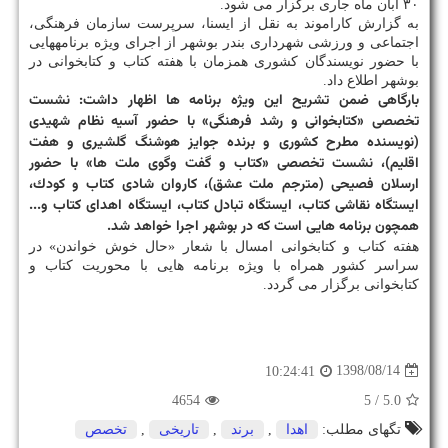
۳۰ آبان ماه جاری برگزار می شود.
به گزارش كاراموند به نقل از ایسنا، سرپرست سازمان فرهنگی،
اجتماعی و ورزشی شهرداری بندر بوشهر از اجرای ویژه برنامه‎هایی
با حضور نویسندگان كشوری همزمان با هفته كتاب و كتابخوانی در
بوشهر اطلاع داد.
بارگاهی ضمن تشریح این ویژه برنامه ها اظهار داشت: نشست
تخصصی «كتابخوانی و رشد فرهنگی» با حضور آسیه نظام شهیدی
(نویسنده مطرح كشوری و برنده جوایز هوشنگ گلشیری و هفت
اقلیم)، نشست تخصصی «كتاب و گفت وگوی ملت ها» با حضور
ارسلان فصیحی (مترجم ملت عشق)، كاروان شادی كتاب و كودك،
ایستگاه نقاشی كتاب، ایستگاه تبادل كتاب، ایستگاه اهدای كتاب و...
همچون برنامه هایی است كه در بوشهر اجرا خواهد شد.
هفته كتاب و كتابخوانی امسال با شعار «حال خوش خواندن» در
سراسر كشور همراه با ویژه برنامه هایی با محوریت كتاب و
كتابخوانی برگزار می گردد.
1398/08/14
10:24:41
4654
/ 5
5.0
تگهای مطلب:
اهدا
,
برند
,
تاریخی
,
تخصص