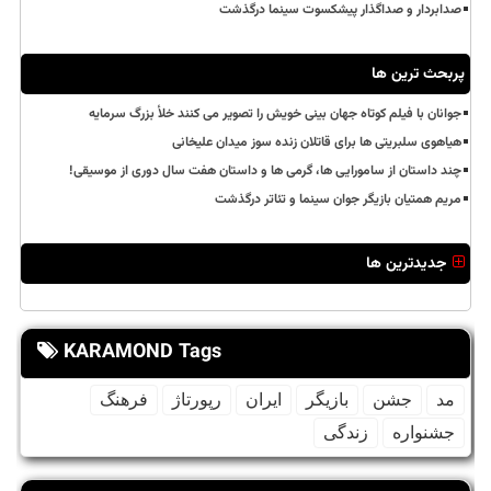
صدابردار و صداگذار پیشکسوت سینما درگذشت
پربحث ترین ها
جوانان با فیلم کوتاه جهان بینی خویش را تصویر می کنند خلأ بزرگ سرمایه
هیاهوی سلبریتی ها برای قاتلان زنده سوز میدان علیخانی
چند داستان از سامورایی ها، گرمی ها و داستان هفت سال دوری از موسیقی!
مریم همتیان بازیگر جوان سینما و تئاتر درگذشت
جدیدترین ها
KARAMOND Tags
مد
جشن
بازیگر
ایران
رپورتاژ
فرهنگ
جشنواره
زندگی