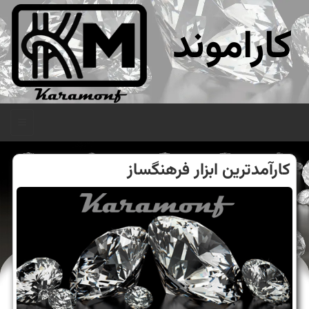
کاراموند
منو
كارآمدترین ابزار فرهنگ‎ساز