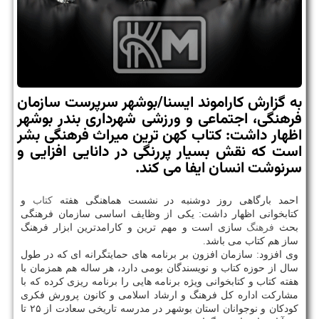
به گزارش كاراموند ایسنا/بوشهر سرپرست سازمان
فرهنگی، اجتماعی و ورزشی شهرداری بندر بوشهر
اظهار داشت: كتاب كهن ترین میراث فرهنگی بشر
است كه نقش بسیار پررنگی در دانایی افزایی و
سرنوشت انسان ایفا می كند.
احمد بارگاهی روز دوشنبه در نشست هماهنگی هفته
كتاب
و
كتابخوانی اظهار داشت: یكی از وظایف اساسی سازمان فرهنگی
بحث
فرهنگ
سازی است و مهم ترین و كارامدترین ابزار فرهنگ
ساز هم كتاب می باشد.
وی افزود: سازمان افزون بر برنامه های حمایتگرانه ای كه در طول
سال از حوزه كتاب و نویسندگان بومی دارد، هر ساله هم همزمان با
هفته كتاب و كتابخوانی ویژه برنامه هایی را برنامه ریزی كرده كه با
مشاركت اداره كل فرهنگ و ارشاد اسلامی و كانون پرورش فكری
كودكان و نوجوانان استان بوشهر در مدرسه تاریخی سعادت از ۲۵ تا