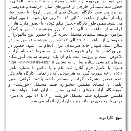
می شود. در این دوره از جشنواره همچنین، سه كارگاه بین المللی با
حضور سه سینماگر خارجی از كشورهای آلمان، فرانسه و هندوستان
نیز برپا می شود. كارگاه «پیچینگ فیلم ایرانی در اروپا» با حضور یوتا
ویله از آلمان از ساعت ۱۰ الی ۱۱: ۳۰ روز چهارشنبه ۱۰ مهر انجام
می شود. همین طور كارگاه «پخش فیلم كوتاه» با حضور مارك هاز از
فرانسه از ساعت ۱۰ الی ۱۱: ۳۰ روز پنجشنبه ۱۱ مهر و گفتگو
پیرامون توسعه سینمای مستقل تجربه گرا با حضور آنوج مالهوترا از
هندوستان از ساعت ۱۱: ۴۵ الی ۱۳: ۱۵ روز پنجشنبه ۱۱ مهر ماه در
سالن استاد شهناز خانه هنرمندان ایران انجام می شود. حضور در
این وركشاپ ها برای عموم علاقه مندان به شرط ثبت نام آزاد و
بلاعوض است و پروسه ثبت نام آن باید بوسیله سایت آموزشگاه
هنرهای نمایشی ستاره سازان به نشانی https: //www.setare-sazan.ir
همراه با تكمیل فرم آنلاین ثبت نام و یا تماس با شماره تلفن
۸۸۹۰۱۵۶۶ صورت گیرد. به هنرجویانی كه در تمامی كارگاه های ذكر
شده حضور مشاركت گرانه و مستمر داشته باشند، گواهی معتبر
علمی با امضای هفتمین جشنواره فیلم مستقل «خورشید» و
آموزشگاه آزاد هنرهای نمایشی ستاره سازان اعطا خواهد شد.
هفتمین جشنواره فیلم مستقل خورشید از ۸ تا ۱۱ مهر به دبیری
مهدی یارمحمدی در خانه هنرمندان ایران انجام می شود.
منبع:
كاراموند