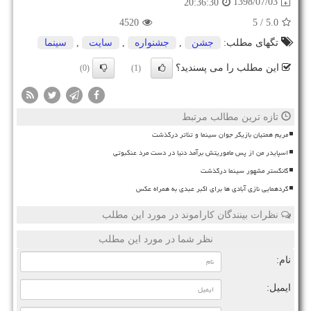
1398/07/03
20:36:30
4520
/ 5
5.0
تگهای مطلب:
جشن
,
جشنواره
,
سایت
,
سینما
این مطلب را می پسندید؟
(0)
(1)
تازه ترین مطالب مرتبط
مریم همتیان بازیگر جوان سینما و تئاتر درگذشت
اسپایدر من از پس ماموریتش برآمد دنیا در دست مرد عنکبوتی
گانگستر مشهور سینما درگذشت
گردهمایی نازی آبادی ها برای اکبر عبدی به همراه عکس
نظرات بینندگان کاراموند در مورد این مطلب
نظر شما در مورد این مطلب
نام:
ایمیل: