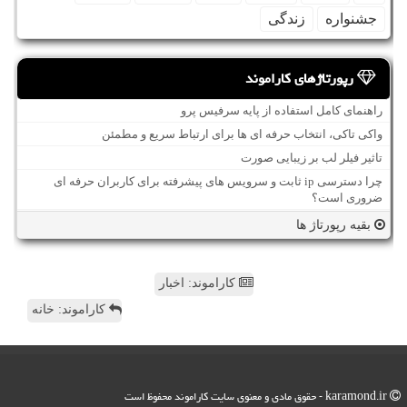
جشنواره
زندگی
رپورتاژهای کاراموند
راهنمای کامل استفاده از پایه سرفیس پرو
واکی تاکی، انتخاب حرفه ای ها برای ارتباط سریع و مطمئن
تاثیر فیلر لب بر زیبایی صورت
چرا دسترسی ip ثابت و سرویس های پیشرفته برای کاربران حرفه ای
ضروری است؟
بقیه رپورتاژ ها
کاراموند: اخبار
کاراموند: خانه
karamond.ir - حقوق مادی و معنوی سایت كاراموند محفوظ است