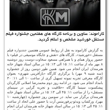
كاراموند: عناوین و برنامه كارگاه های هفتمین جشنواره فیلم
مستقل خورشید مشخص و اعلام گردید.
به گزارش كاراموند به نقل از روابط عمومی هفتمین
جشنواره
فیلم
مستقل «خورشید»، كارگاه های «نقش و جایگاه موسیقی در فیلم» با
حضور پرواز همای و با همراهی مسعود سخاوت دوست روز دوشنبه
۸ مهر ماه از ساعت ۱۱: ۱۵ الی ۱۳: ۱۵ در سالن استاد شهناز خانه
هنرمندان ایران انجام می شود. همین طور دومین روز از جشنواره
(سه شنبه ۹ مهر) با برگزاری كارگاه «بازآفرینی شهری» بعنوان
كارگاه معرفی تجربه نمونه تسهیل گری از ساعت ۱۰ الی ۱۱: ۳۰
بامداد انجام می شود. در ادامه روز دوم محمدرضا اصلانی كارگردان
پیشكسوت سینما كارگاه «خلاقیت و تجربه گرایی در سینمای
مستقل» را از ساعت ۱۱: ۴۵ الی ۱۳: ۱۵ در سالن استاد شهناز خانه
هنرمندان برگزار می نماید. در سومین روز جشنواره (چهارشنبه ۱۰
مهر)، وركشاپ ویدئو-پرفورمنس آرت با حضور علی اتحاد از ساعت
۱۱: ۴۵ الی ۱۳: ۱۵ در سالن استاد شهناز خانه هنرمندان ایران انجام