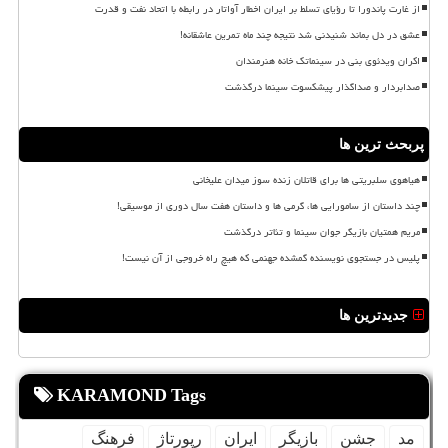
از غارت پاندورا تا رؤیای تسلط بر ایران اخطار آواتار در رابطه با اتحاد نفت و قدرت
عشق در دل بماند شنیدنی شد نتیجه چند ماه تمرین عاشقانه!
اکران ویدئوی بنی در سینماتک خانه هنرمندان
صدابردار و صداگذار پیشکسوت سینما درگذشت
پربحث ترین ها
هیاهوی سلبریتی ها برای قاتلان زنده سوز میدان علیخانی
چند داستان از سامورایی ها، گرمی ها و داستان هفت سال دوری از موسیقی!
مریم همتیان بازیگر جوان سینما و تئاتر درگذشت
پلیس در جستجوی نویسنده گمشده جهنمی که هیچ راه خروجی از آن نیست!
جدیدترین ها
KARAMOND Tags
مد
جشن
بازیگر
ایران
رپورتاژ
فرهنگ