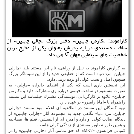
كاراموند: «كارمن چاپلین» دختر بزرگ «چالی چاپلین» از
ساخت مستندی درباره پدرش بعنوان یكی از مطرح ترین
شخصیت های سینمایی جهان آگاهی داد.
به گزارش كاراموند به نقل از ورایتی، نام این مستند بلند «چارلی
چاپلین: مرد دنیا» است كه از حقایقی جدید را از این سینماگر بزرگ
همچون اصل و نسب كولی او پرده برمی دارد.
این نخستین باری است كه یكی از اعضای خانواده «چاپلین» به
صورت مستقیم در ساخت فیلمی درباره وی مشاركت دارد و «كارمن
چاپلین» علاوه بر كارگردانی، نویسندگی مشترك فیلمنامه این مستند
را همراه با «آمایا رامیرز» بر عهده دارد.
تهیه كنندگان این مستند در اطلاعیه ای اعلام نمود مستند «چارلی
چاپلین: مرد دنیا» نگاهی جدید به مجموعه آثار «چارلی چاپلین» از
دیدگاه اصالت كولی او دارد و آمیزه ای از انیمیشن، فیلم ها، مصاحبه
و همین طور تصاویر مستندی از زندگی كولی هاست.
كمپانی فرانسوی «MK۲» كه حق تمامی آثار «چارلی چاپلین» را در