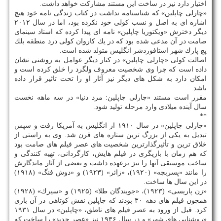
اختیار دارد نیز در ساخت این مستند مشاركت خواهد داشت.
«چارلی چاپلین» كه شناسنامه نداشت در كتاب زندگی نامه خود هیچ
اشاره ای به اصل و نسب كولی خود نكرده بود، اما در سال ۲۰۱۲
دیگر دخترش «ویكتوریا چاپلین» نامه ای پیدا كرده كه استاد سینمای
صامت در آن مدعی شده بود كه در یك كاروان كولی درد منطقه بلك
پچ پارك شهر استافوردشر انگلیس متولد شده است.
اصالت كولی «چارلی چاپلین» در كنار دیگر عوامل به روشنی نشان
داده است كه چرا وی شخصیت معروف ولگرد را خلق كرده است و
امكان دارد به شكل های دیگر نیز آثار او را تحت تاثیر قرار داده
باشد.
مقرر است مستند «چارلی چاپلین: مرد دنیا» در سه ماهه نخست
سال آینده میلادی وارد مرحله تولید شود.
**
«چارلی چاپلین» در سال ۱۹۱۰ از انگلیس به آمریكا رفت و سپس
تبدیل به یكی از بزرگ ترین ستاره های قرن شد. وی به راستی از
خلاق ترین و تأثیرگذارترین شخصیت های عصر فیلم های صامت بود
كه هم زمان با بازیگری در فیلم هایش، كارگردانی، تهیه كنندگی و
ساخت موسیقی آنها را نیز برعهده داشت و بعضی از آثار ماندگارش
را مانند «پسربچه» (۱۹۲۰)، «زائر» (۱۹۲۳) و «دوش فنگ» (۱۹۱۸)
در این سال ها ساخت.
«زن پاریسی» (۱۹۲۳)، «جویندگان طلا» (۱۹۲۵) و «سیرك» (۱۹۲۸)
همچون فیلم های دهه ۳۰ بودند كه چاپلین نقش كوتاهی در آن بازی
كرد. قبل از ورود به عصر فیلم های ناطق، «چاپلین» در سال ۱۹۳۱
«روشنایی های شهر» و در سال ۱۹۳۶ نیز «عصر جدید» را ساخت كه