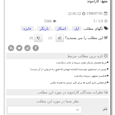
منبع:
كاراموند
1398/07/01
22:05:52
5560
/ 5
5.0
تگهای مطلب:
اپل
,
اسكار
,
بازیگر
,
جایزه
این مطلب را می پسندید؟
(0)
(1)
تازه ترین مطالب مرتبط
مریم همتیان بازیگر جوان سینما و تئاتر درگذشت
پلیس در جستجوی نویسنده گمشده جهنمی که هیچ راه خروجی از آن نیست!
گانگستر مشهور سینما درگذشت
گردهمایی نازی آبادی ها برای اکبر عبدی به همراه عکس
نظرات بینندگان کاراموند در مورد این مطلب
نظر شما در مورد این مطلب
نام: