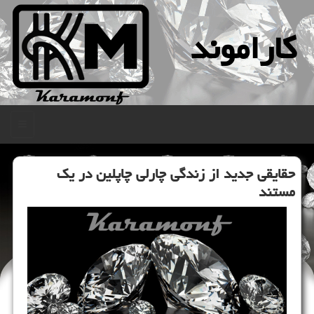
كاراموند
منو
حقایقی جدید از زندگی چارلی چاپلین در یك
مستند