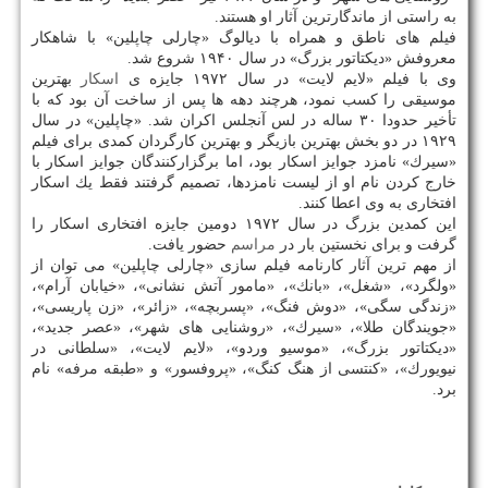
به راستی از ماندگارترین آثار او هستند.
فیلم های ناطق و همراه با دیالوگ «چارلی چاپلین» با شاهكار
معروفش «دیكتاتور بزرگ» در سال ۱۹۴۰ شروع شد.
وی با فیلم «لایم لایت» در سال ۱۹۷۲ جایزه ی
اسكار
بهترین
موسیقی را كسب نمود، هرچند دهه ها پس از ساخت آن بود كه با
تأخیر حدودا ۳۰ ساله در لس آنجلس اكران شد. «چاپلین» در سال
۱۹۲۹ در دو بخش بهترین بازیگر و بهترین كارگردان كمدی برای فیلم
«سیرك» نامزد جوایز اسكار بود، اما برگزاركنندگان جوایز اسكار با
خارج كردن نام او از لیست نامزدها، تصمیم گرفتند فقط یك اسكار
افتخاری به وی اعطا كنند.
این كمدین بزرگ در سال ۱۹۷۲ دومین جایزه افتخاری اسكار را
گرفت و برای نخستین بار در
مراسم
حضور یافت.
از مهم ترین آثار كارنامه فیلم سازی «چارلی چاپلین» می توان از
«ولگرد»، «شغل»، «بانك»، «مامور آتش نشانی»، «خیابان آرام»،
«زندگی سگی»، «دوش فنگ»، «پسربچه»، «زائر»، «زن پاریسی»،
«جویندگان طلا»، «سیرك»، «روشنایی های شهر»، «عصر جدید»،
«دیكتاتور بزرگ»، «موسیو وردو»، «لایم لایت»، «سلطانی در
نیویورك»، «كنتسی از هنگ كنگ»، «پروفسور» و «طبقه مرفه» نام
برد.