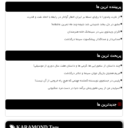
پربیننده ترین ها
از غارت پاندورا تا رؤیای تسلط بر ایران اخطار آواتار در رابطه با اتحاد نفت و قدرت
عشق در دل بماند شنیدنی شد نتیجه چند ماه تمرین عاشقانه!
اکران ویدئوی بنی در سینماتک خانه هنرمندان
صدابردار و صداگذار پیشکسوت سینما درگذشت
پربحث ترین ها
چند داستان از سامورایی ها، گرمی ها و داستان هفت سال دوری از موسیقی!
مریم همتیان بازیگر جوان سینما و تئاتر درگذشت
پلیس در جستجوی نویسنده گمشده جهنمی که هیچ راه خروجی از آن نیست!
اسپایدر من از پس ماموریتش برآمد دنیا در دست مرد عنکبوتی
جدیدترین ها
KARAMOND Tags