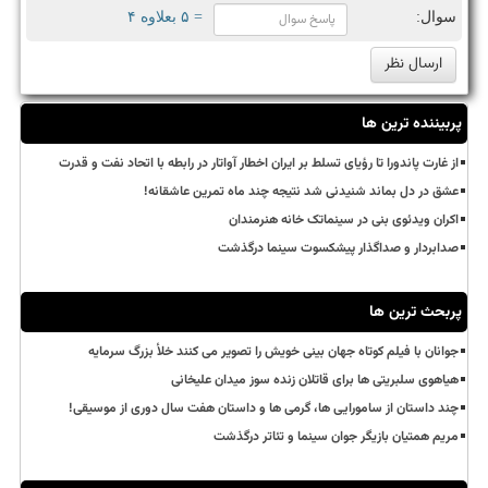
سوال:
= ۵ بعلاوه ۴
پربیننده ترین ها
از غارت پاندورا تا رؤیای تسلط بر ایران اخطار آواتار در رابطه با اتحاد نفت و قدرت
عشق در دل بماند شنیدنی شد نتیجه چند ماه تمرین عاشقانه!
اکران ویدئوی بنی در سینماتک خانه هنرمندان
صدابردار و صداگذار پیشکسوت سینما درگذشت
پربحث ترین ها
جوانان با فیلم کوتاه جهان بینی خویش را تصویر می کنند خلأ بزرگ سرمایه
هیاهوی سلبریتی ها برای قاتلان زنده سوز میدان علیخانی
چند داستان از سامورایی ها، گرمی ها و داستان هفت سال دوری از موسیقی!
مریم همتیان بازیگر جوان سینما و تئاتر درگذشت