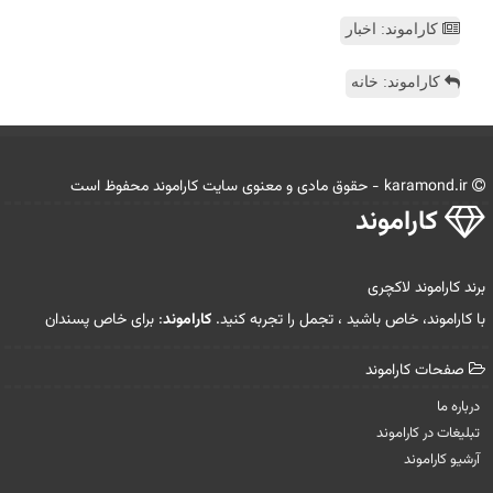
کاراموند: اخبار
کاراموند: خانه
karamond.ir - حقوق مادی و معنوی سایت كاراموند محفوظ است
كاراموند
برند کاراموند لاکچری
با کاراموند، خاص باشید ، تجمل را تجربه کنید.
کاراموند
: برای خاص پسندان
صفحات كاراموند
درباره ما
تبلیغات در كاراموند
آرشیو كاراموند