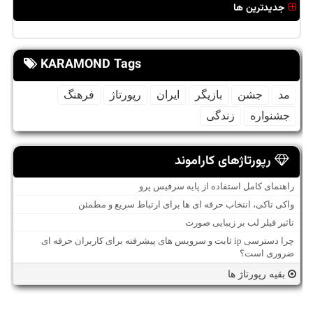
جدیدترین ها
KARAMOND Tags
مد
جشن
بازیگر
ایران
رپورتاژ
فرهنگ
جشنواره
زندگی
رپورتاژهای کاراموند
راهنمای کامل استفاده از پایه سرفیس پرو
واکی تاکی، انتخاب حرفه ای ها برای ارتباط سریع و مطمئن
تاثیر فیلر لب بر زیبایی صورت
چرا دسترسی ip ثابت و سرویس های پیشرفته برای کاربران حرفه ای
ضروری است؟
بقیه رپورتاژ ها