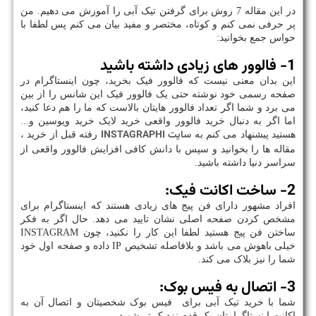
در این مقاله 7 روش برای گرفتن تیک آبی را آموزش می دهیم. من
پر حرفی نمی کنم و کوتاه، مختصر و مفید بیان می کنم پس لطفا با
حواس جمع بخوانید:
1- فالوور های زیادی داشته باشید
این بدان معنی نیست که فالوور فیک بخرید، چون اینستاگرام در
صفحه رسمی خود نوشته حتی یک فالوور فیک این شانس را از بین
می برد و شما اگر تعداد فالوور هایتان بالاست که ما را هم دعا کنید،
اما اگر به دنبال خرید فالوور واقعی خرید لایک خرید ویوسین و...
سایت INSTAGRAPHI
هستید پیشنهاد می کنم به
رفته قبل از خرید ،
مقاله ها را بخوانید و سپس با دانش کافی افزایش فالوور واقعی از
سراسر دنیا داشته باشید.
2- ساخت اکانت فیک:
افراد مشهور دارای فن پیج های زیادی هستند که اینستاگرام برای
مشخص کردن صفحه اصلی نشان تایید می دهد. حال اگر به فکر
ساختن فن پیج هستید لطفا این کار را نکنید، چون INSTAGRAM
خیلی باهوش می باشد و بلافاصله تشخیص IP داده و صفحه اول خود
شما را نیز بلاک می کند.
3- اتصال به فیس بوک:
شما با خرید تیک آبی برای فیس بوک شخصیتان و اتصال آن به
اکانت اینستاگرامتان یک قدم نزدیک تر شوید.