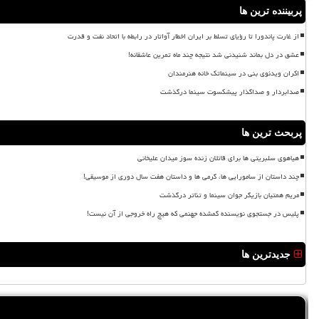
پربیننده ترین ها
از غارت پاندورا تا رؤیای تسلط بر ایران اخطار آواتار در رابطه با اتحاد نفت و قدرت
عشق در دل بماند شنیدنی شد نتیجه چند ماه تمرین عاشقانه!
اکران ویدئوی بنی در سینماتک خانه هنرمندان
صدابردار و صداگذار پیشکسوت سینما درگذشت
پربحث ترین ها
هیاهوی سلبریتی ها برای قاتلان زنده سوز میدان علیخانی
چند داستان از سامورایی ها، گرمی ها و داستان هفت سال دوری از موسیقی!
مریم همتیان بازیگر جوان سینما و تئاتر درگذشت
پلیس در جستجوی نویسنده گمشده جهنمی که هیچ راه خروجی از آن نیست!
جدیدترین ها