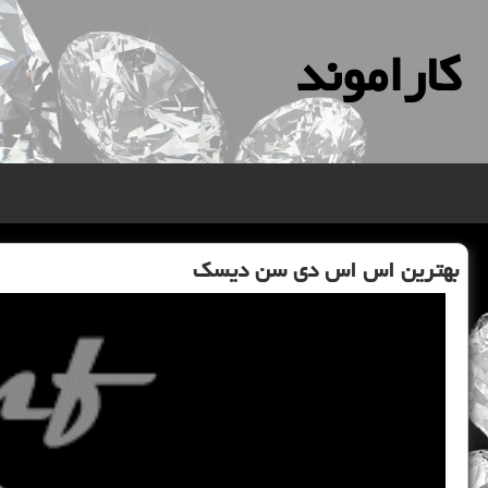
كاراموند
بهترین اس اس دی سن دیسك