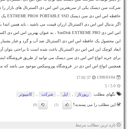
شرکت سن دیسک یکی از سریعترین اس اس دی اکسترنال های بازار را تول
حافظه اس اس دی سن دیسک
EXTREME PRO® PORTABLE SSD
یک ا
اگر بدنبال اس اس دی اکسترنال ارزان قیمت می باشید ، باید همین ابتدا
اس اس دی
SanDisk EXTREME PRO
، به عنوان بهترین اس اس دی اکسترنال در سال 9
این محصول یک حافظه اس اس دی اکسترنال ضد آب و گرد و غبار بشمار 
ابعاد کوچک این اس اس دی اکسترنال باعث شده است تا براحتی بتوان آن
برای خرید انواع اس اس دی سن دیسک می توانید از طریق فروشگاه اینترن
همچنین انواع اس اس دی در فروشگاه پورومیکس موجود می باشد که می ت
1398/03/04
17:02:37
/ 5
5.0
تگهای مطلب:
رپورتاژ
,
اپل
,
شركت
,
كامپیوتر
این مطلب را می پسندید؟
(0)
(1)
تازه ترین مطالب مرتبط