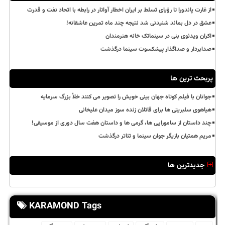
از غارت پاندورا تا رؤیای تسلط بر ایران اخطار آواتار در رابطه با اتحاد نفت و قدرت
عشق در دل بماند شنیدنی شد نتیجه چند ماه تمرین عاشقانه!
اکران ویدئوی بنی در سینماتک خانه هنرمندان
صدابردار و صداگذار پیشکسوت سینما درگذشت
پربحث ترین ها
جوانان با فیلم کوتاه جهان بینی خویش را تصویر می کنند خلأ بزرگ سرمایه
هیاهوی سلبریتی ها برای قاتلان زنده سوز میدان علیخانی
چند داستان از سامورایی ها، گرمی ها و داستان هفت سال دوری از موسیقی!
مریم همتیان بازیگر جوان سینما و تئاتر درگذشت
جدیدترین ها
KARAMOND Tags