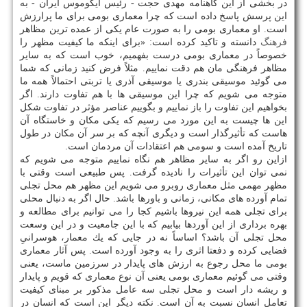
در بخشی از این گاهنامه مهدی حجت - رئیس ایكوموس ایران - به
این پرسش پاسخ داده است كه چرا معماری بومی برای ما پرارزش
است. او معماری بومی را به صورت عام یكی از عمده ترین مظاهر
فرهنگ
دانسته و تاكید كرده است: «برای اینكه ما كیفیت مظهر را
خصوصاً در معماری بومی درست بفهمیم، خوب است كه به سایر
مظاهر فرهنگی مان هم دقت نماییم. مثلاً فرض كنید زمانی كه شما
می گوئید موسیقی بندری یا موسیقی آذری یا تربتی احتمالاً همه ما
متوجه می شویم كه چرا این موسیقی ها با هم تفاوت دارند. اگر
بخواهیم این تفاوت را باز نماییم و بگوییم عناصر مؤثر در تفاوت شكل
این ها چیست به این مورد می رسیم كه یكی مكان و خاستگاه آن
هاست كه تأثیرگذار است و دیگری آنچه كه بر سر آن مكان در طول
تاریخ آمده است و سومی هم اعتقادات آن مردمان است.
ازاین رو اگر به سایر مظاهر هم نگاه نماییم متوجه می شویم كه
نمی توان این تأثیرات را نادیده گرفت. پس طبیعی است وقتی با
مظهر مهمی مثل معماری روبرو می شویم این مظهر هم محل تجلی
تمام آورده های مكانی، زمانی و باورها باشد. حال اگر به دنبال محلی
برای تجلی همه این نیروها باشیم كجا را می توانیم برای مطالعه و
بهره برداری از این آوردها بیابیم كه با این جامعیت و در این وسعت
محل تجلی آن باشد؟ اساساً نه در جایی كه یك معمار، هوسرانیِ
فضایی كرده و دفعتا اثری را به وجود آورده است. پس آثار معماری
بومی ما محل رجوع به ارزش های پایدار در سرزمین ماست، یعنی
وقتی می گوئیم معماری بومی یعنی آن نوع معماری كه قویم و پایدار
و ریشه دار است و محل تجلی سه عامل مذكور بر مبنای كیفیت
تعامل انسان نسبت به آن است. نكته دیگر این است كه انسان در