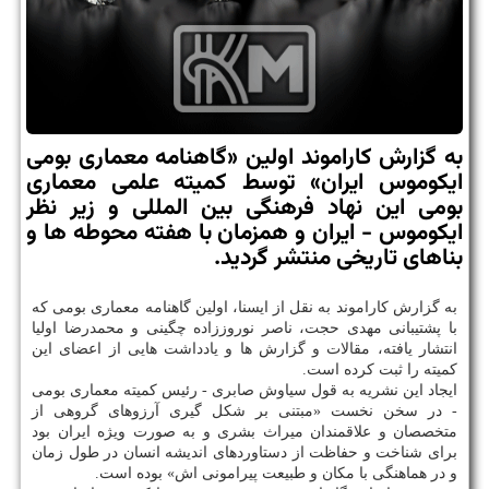
به گزارش كاراموند اولین «گاهنامه معماری بومی
ایكوموس ایران» توسط كمیته علمی معماری
بومی این نهاد فرهنگی بین المللی و زیر نظر
ایكوموس - ایران و همزمان با هفته محوطه ها و
بناهای تاریخی منتشر گردید.
به گزارش كاراموند به نقل از ایسنا، اولین گاهنامه معماری بومی كه
با پشتیبانی مهدی حجت، ناصر نوروززاده چگینی و محمدرضا اولیا
انتشار یافته، مقالات و گزارش ها و یادداشت هایی از اعضای این
كمیته را ثبت كرده است.
ایجاد این نشریه به قول سیاوش صابری - رئیس كمیته معماری بومی
- در سخن نخست «مبتنی بر شكل گیری آرزوهای گروهی از
متخصصان و علاقمندان میراث بشری و به صورت ویژه ایران بود
برای شناخت و حفاظت از دستاوردهای اندیشه انسان در طول زمان
و در هماهنگی با مكان و طبیعت پیرامونی اش» بوده است.