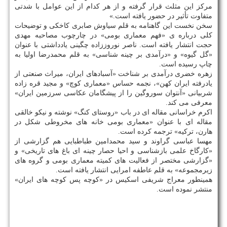
مركز این مثلث قرار گرفته و از هر كدام از این عوامل با شدتی
متفاوت تأثیر در حضور یافته است.»
سخن نخست این گاهنامه به قلم سیاوش صابری كاخكی و توضیحات
كلی درباره ی «فهم معماری بومی» در چارچوب مصاحبه مهدی
حجت انتشار یافته است. ناصر نوروززاده چگینی یادداشتی با عنوان
«گل گیوه» و «درآمدی بر چینه شناسی» به قلم محمدرضا اولیا به
چاپ رسیده است.
زهره خضری درآمدی بر شناخت «آسبادهای ایران، میراث صنعتی از
یادرفته ایران كهن»، نجمه حساس «معماری كوچ» و مجید قره زاده
شربیانی «آنتوان سوروگین را از پیشگامان عكاسی سرزمین ایران»
معرفی می كند.
اكرم خراسانی مقاله ای در باب «روستای كنگ» نوشته و نیكو خالقی
مقاله ای با عنوان «معماری بومی خانه های مخروطی شكل در
هارن، تركیه» ترجمه كرده است.
مهسا عباسی گراوند و سید محمدامین طباطبایی هم گزارشی از
«كارگاخ علمی بازشناسی و احیا حصار چینه ای باغ های تاریخی» و
«گزارشی مختصر از فعالیت های كمیته معماری بومی و گروه های
زیرمجموعه» به قلم عاطفه امرایی انتشار یافته است.
همینطور معراج شریفی اسكیس در «كوچه پس كوچه های ایران»
منتشر نموده است.