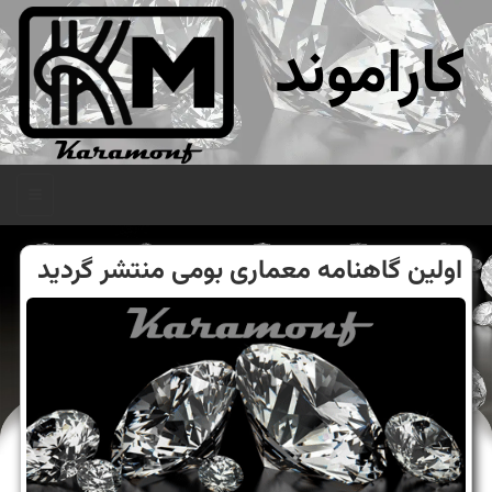
کاراموند
منو
اولین گاهنامه معماری بومی منتشر گردید