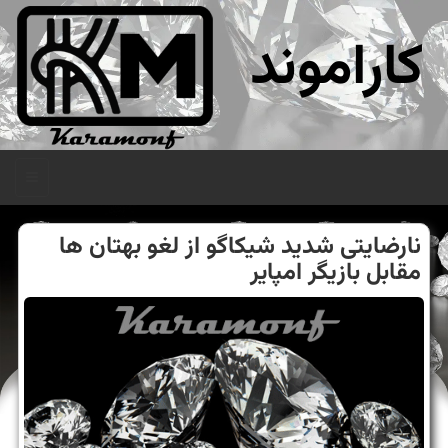
کاراموند
منو
نارضایتی شدید شیكاگو از لغو بهتان ها
مقابل بازیگر امپایر