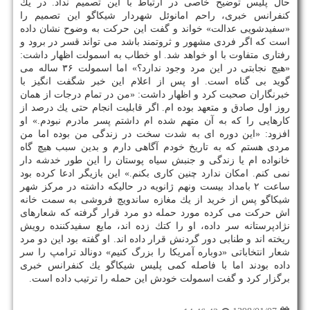
حال پلیس توضیح خاصی در ارتباط با این تصمیم نداد. در یك
كنفرانس خبری، راحم امانوئل شهردار شیكاگو این تصمیم را
«سفیدشویی عدالت» خواند و گفت این حركت به وضوح نشان داده
است كه اگر فردی مشهور و ثروتمند باشد می تواند قسر در برود و
رفتاری متفاوت با او خواهد شد. او خطاب به اسمولت اظهار داشت:
«هیچ نجابتی در این مرد وجود ندارد؟» اما اسمولت ۳۶ ساله می
گوید بی گناه است. او پس از اعلام این خبر شگفت انگیز با
خبرنگاران صحبت كرد و اظهار داشت: «من در تمام درجات از همان
روز اول صادق و متعهد بوده ام. اگر قابلیت انجام حتی یك درصد از
كارهایی را كه به آن متهم شده ام داشتم پسر مادرم نبودم.» او
افزود: «این دوره ای به شدت سخت در زندگی من بوده اما من
مردی هستم كه به تاریخ خودم آگاهی دارم و بدین سبب هیچ گاه
خانواده ام یا زندگی و جنبش سیاه پوستان را این طور خدشه دار
نمی كنم. امكان ندارد چنین كاری بكنم.» این بازیگر ادعا كرده بود
ساعت ۲ بامداد بیست ونهم ژانویه در حالیكه داشته در مركز شهر
شیكاگو پس از خرید از یك مغازه ساندویچ فروشی به سمت خانه
اش حركت می كرده مورد حمله دو مرد قرار گرفته كه شعارهای
نژادپرستانه سر داده، او را كتك زده اند، مایع سفیدكننده رویش
ریخته اند و طنابی دور گردنش قرار داده اند. او گفته بود این دو مرد
شعار انتخاباتی «دوباره آمریكا را بزرگ كنیم» دونالد ترامپ را سر
داده بودند اما با فاصله كمی پلیس شیكاگو یك كنفرانس خبری
برگزار كرد و گفت اسمولت خودش این حمله را ترتیب داده است.