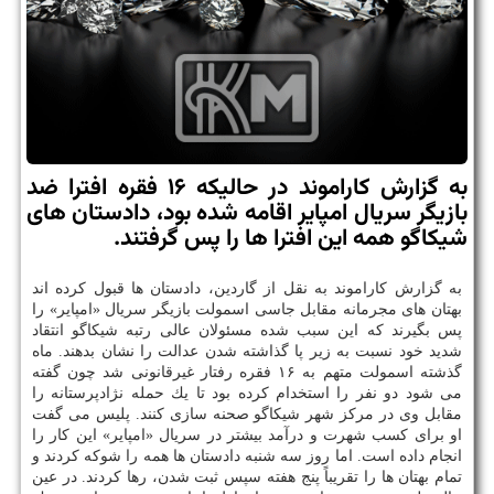
به گزارش كاراموند در حالیكه ۱۶ فقره افترا ضد
بازیگر سریال امپایر اقامه شده بود، دادستان های
شیكاگو همه این افترا ها را پس گرفتند.
به گزارش كاراموند به نقل از گاردین، دادستان ها قبول كرده اند
بهتان های مجرمانه مقابل جاسی اسمولت بازیگر سریال «امپایر» را
پس بگیرند كه این سبب شده مسئولان عالی رتبه شیكاگو انتقاد
شدید خود نسبت به زیر پا گذاشته شدن عدالت را نشان بدهند. ماه
گذشته اسمولت متهم به ۱۶ فقره رفتار غیرقانونی شد چون گفته
می شود دو نفر را استخدام كرده بود تا یك حمله نژادپرستانه را
مقابل وی در مركز شهر شیكاگو صحنه سازی كنند. پلیس می گفت
او برای كسب شهرت و درآمد بیشتر در سریال «امپایر» این كار را
انجام داده است. اما روز سه شنبه دادستان ها همه را شوكه كردند و
تمام بهتان ها را تقریباً پنج هفته سپس ثبت شدن، رها كردند. در عین