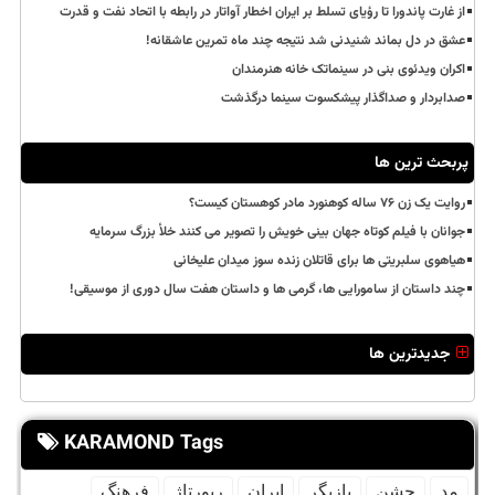
از غارت پاندورا تا رؤیای تسلط بر ایران اخطار آواتار در رابطه با اتحاد نفت و قدرت
عشق در دل بماند شنیدنی شد نتیجه چند ماه تمرین عاشقانه!
اکران ویدئوی بنی در سینماتک خانه هنرمندان
صدابردار و صداگذار پیشکسوت سینما درگذشت
پربحث ترین ها
روایت یک زن ۷۶ ساله کوهنورد مادر کوهستان کیست؟
جوانان با فیلم کوتاه جهان بینی خویش را تصویر می کنند خلأ بزرگ سرمایه
هیاهوی سلبریتی ها برای قاتلان زنده سوز میدان علیخانی
چند داستان از سامورایی ها، گرمی ها و داستان هفت سال دوری از موسیقی!
جدیدترین ها
KARAMOND Tags
مد
جشن
بازیگر
ایران
رپورتاژ
فرهنگ