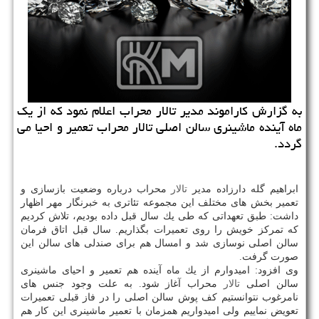
به گزارش كاراموند مدیر تالار محراب اعلام نمود كه از یك
ماه آینده ماشینری سالن اصلی تالار محراب تعمیر و احیا می
گردد.
ابراهیم گله دارزاده مدیر
تالار
محراب درباره وضعیت بازسازی و
تعمیر بخش های مختلف این مجموعه تئاتری به خبرنگار مهر اظهار
داشت: طبق تعهداتی كه طی یك سال قبل داده بودیم، تلاش كردیم
كه تمركز خویش را روی تعمیرات بگذاریم. سال قبل اتاق فرمان
سالن اصلی نوسازی شد و امسال هم برای صندلی های سالن این
صورت گرفت.
وی افزود: امیدوارم از یك ماه آینده هم تعمیر و احیای ماشینری
سالن اصلی
تالار
محراب آغاز شود. به علت وجود جنس های
نامرغوب نتوانستیم كف پوش سالن اصلی را در فاز قبلی تعمیرات
تعویض نماییم ولی امیدواریم همزمان با تعمیر ماشینری این كار هم