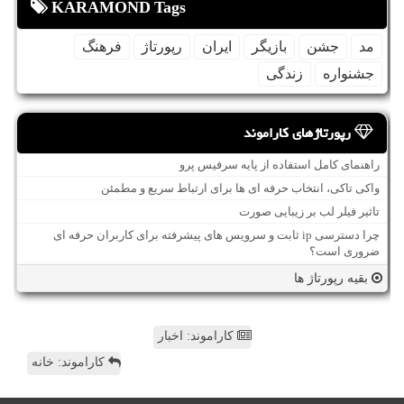
KARAMOND Tags
مد
جشن
بازیگر
ایران
رپورتاژ
فرهنگ
جشنواره
زندگی
رپورتاژهای کاراموند
راهنمای کامل استفاده از پایه سرفیس پرو
واکی تاکی، انتخاب حرفه ای ها برای ارتباط سریع و مطمئن
تاثیر فیلر لب بر زیبایی صورت
چرا دسترسی ip ثابت و سرویس های پیشرفته برای کاربران حرفه ای
ضروری است؟
بقیه رپورتاژ ها
کاراموند: اخبار
کاراموند: خانه