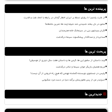
پربیننده ترین ها
از غارت پاندورا تا رؤیای تسلط بر ایران اخطار آواتار در رابطه با اتحاد نفت و قدرت
عشق در دل بماند شنیدنی شد نتیجه چند ماه تمرین عاشقانه!
اکران ویدئوی بنی در سینماتک خانه هنرمندان
صدابردار و صداگذار پیشکسوت سینما درگذشت
پربحث ترین ها
چند داستان از سامورایی ها، گرمی ها و داستان هفت سال دوری از موسیقی!
مریم همتیان بازیگر جوان سینما و تئاتر درگذشت
پلیس در جستجوی نویسنده گمشده جهنمی که هیچ راه خروجی از آن نیست!
اسپایدر من از پس ماموریتش برآمد دنیا در دست مرد عنکبوتی
جدیدترین ها