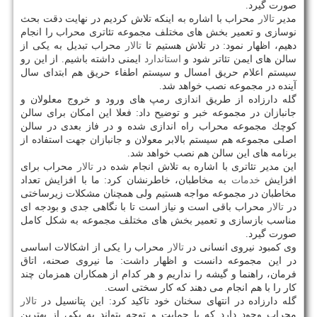
صورت گیرد.
مدیر
تالار
محراب با اشاره به اینكه تلاش كردیم در نهایت دقت بحث
نوسازی و تعمیر بخش های مختلف مجموعه تئاتری محراب را انجام
دهیم، اظهار نمود: در تلاش هستیم تا
تالار
محراب تبدیل به یكی از
سالن های ایمن تئاتر شود و
استاندارد
ایمنی داشته باشیم. از این رو
سیستم اعلام حریق امسال و سیستم اطفاء حریق هم ابتدای سال
آینده در مجموعه نصب خواهد شد.
گله دارزاده از طریق اندازی رمپ های ورود و خروج معلولان و
جانبازان در مجموعه خبر و توضیح داد: فعلا این امكان برای سالن
كوچك مجموعه محراب راه اندازی شده و در فاز بعدی در سالن
اصلی مجموعه هم سیستم بالابر معولان و جانبازان جهت استفاده از
برنامه های این سالن هم نصب خواهد شد.
این مدیر تئاتری با اشاره به تلاش انجام شده در
تالار
محراب برای
افزایش
خدمات
به مخاطبان، خاطرنشان كرد: ما با افزایش تعداد
مخاطبان در مجموعه مواجه هستیم ولی همچنان مشكلات زیرساختی
در
تالار
محراب باقی است و نیاز است تا با نگاهی جدی و بودجه ای
مناسب بازسازی و تعمیر بخش های مختلف مجموعه به شكل كامل
صورت گیرد.
وی كمبود نیروی انسانی در
تالار
محراب را یكی از اشكالات اساسی
در این مجموعه دانست و اظهار داشت: ما نیروی صحنه، اتاق
فرمان، راهنما و گیشه را نداریم و هر كدام از همكاران همزمان چند
كار را با هم انجام می دهند كه كار سختی است.
گله دارزاده در انتهای سخنان خود تاكید كرد: این پتانسیل در
تالار
محراب وجود دارد كه با حمایت و توجه بتواند به یكی از بهترین