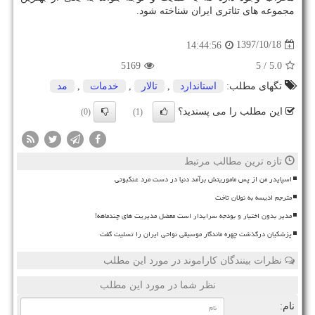
مجموعه های تئاتری ایران شناخته شود.
1397/10/18
14:44:56
5169
/ 5
5.0
تگهای مطلب:
استاندارد
,
تالار
,
خدمات
,
مد
این مطلب را می پسندید؟
(0)
(1)
تازه ترین مطالب مرتبط
اسپایدر من از پس ماموریتش برآمد دنیا در دست مرد عنکبوتی
مترجم ادیسه به نولان تاخت
مدیر بدون اختیار و بودجه سرایدار است معضل مدیریت های چندماهه!
پزشکیان درگذشت چهره ماندگار موسیقی نواحی ایران را تسلیت گفت
نظرات بینندگان کاراموند در مورد این مطلب
نظر شما در مورد این مطلب
نام: