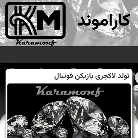
کاراموند
منو
تولد لاكچری بازیكن فوتبال