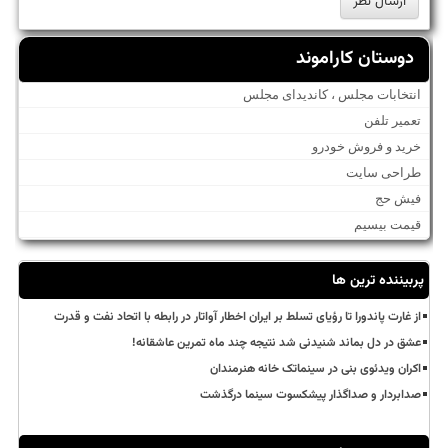
دوستان کاراموند
انتخابات مجلس ، کاندیدای مجلس
تعمیر تلفن
خرید و فروش خودرو
طراحی سایت
فیش حج
قیمت بیسیم
پربیننده ترین ها
از غارت پاندورا تا رؤیای تسلط بر ایران اخطار آواتار در رابطه با اتحاد نفت و قدرت
عشق در دل بماند شنیدنی شد نتیجه چند ماه تمرین عاشقانه!
اکران ویدئوی بنی در سینماتک خانه هنرمندان
صدابردار و صداگذار پیشکسوت سینما درگذشت