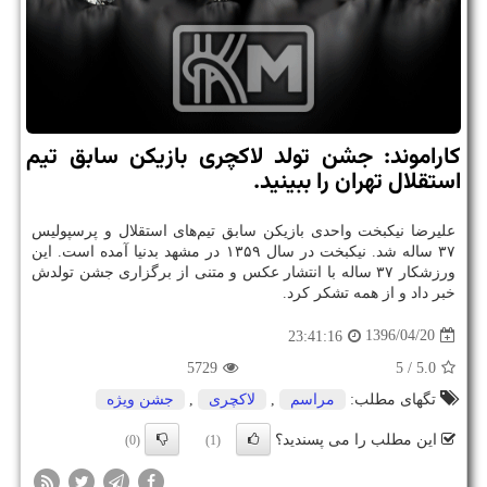
كاراموند: جشن تولد لاكچری بازیكن سابق تیم
استقلال تهران را ببینید.
علیرضا نیكبخت واحدی بازیكن سابق تیم‌های استقلال و پرسپولیس
۳۷ ساله شد. نیكبخت در سال ۱۳۵۹ در مشهد بدنیا آمده است. این
ورزشكار ۳۷ ساله با انتشار عكس و متنی از برگزاری جشن تولدش
خبر داد و از همه تشكر كرد.
1396/04/20
23:41:16
5729
/ 5
5.0
تگهای مطلب:
مراسم
,
لاكچری
,
جشن ویژه
این مطلب را می پسندید؟
(0)
(1)