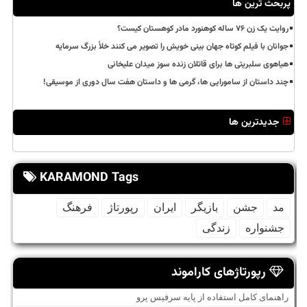
پربحث ترین ها
روایت یک زن ۷۶ ساله کوهنورد مادر کوهستان کیست؟
جوانان با فیلم کوتاه جهان بینی خویش را تصویر می کنند خلأ بزرگ سرمایه
هیاهوی سلبریتی ها برای قاتلان زنده سوز میدان علیخانی
چند داستان از سامورایی ها، گرمی ها و داستان هفت سال دوری از موسیقی!
جدیدترین ها
KARAMOND Tags
مد
جشن
بازیگر
ایران
رپورتاژ
فرهنگ
جشنواره
زندگی
رپورتاژهای کاراموند
راهنمای کامل استفاده از پایه سرفیس پرو