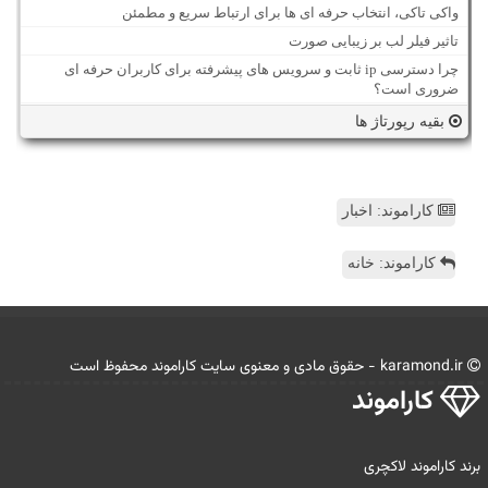
واکی تاکی، انتخاب حرفه ای ها برای ارتباط سریع و مطمئن
تاثیر فیلر لب بر زیبایی صورت
چرا دسترسی ip ثابت و سرویس های پیشرفته برای کاربران حرفه ای
ضروری است؟
بقیه رپورتاژ ها
کاراموند: اخبار
کاراموند: خانه
karamond.ir - حقوق مادی و معنوی سایت كاراموند محفوظ است
كاراموند
برند کاراموند لاکچری