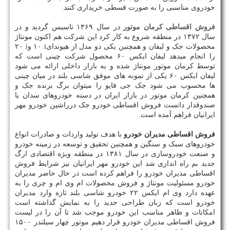
خودروی مناسبی را به صورت قسطی خریداری کنند.
فروش اقساطی کرمان موتور
در سال ۱۳۶۹ تاسیس گردید و در
سال ۱۳۷۲ در منطقه شروع به کار کرد این شرکت هم اکنون مونتاژ
محصولات جک و لیفان و همچنین یکی دو مدل از هیوندای
i
۱۰ و
i
۲۰
را انجام میدهد لیفان ایکس ۶۰ محصول شرکت چینی است که
توسط کرمان موتور مونتاژ شده و به بازار داخلی ارائه می شود
لیفان ایکس ۶۰ یکی از نمونه های موفق شاسی بلند در میان چینی
ها محسوب می شود جک جی فایو را میتوان برگ برنده جک و
همچنین کرمان موتور در بازار ایران در دسته خودروهای سدان یا
صندوقدار دانست فروش اقساطی خودرو جک درراشین خودرو مهر
ایرانیان فراهم آمده است.
فروش اقساطی مدیران خودرو
با هدف تولید واردات و صادرات انواع
خودروهای سبک و سنگین و همچنین تحقیق و توسعه در زمینه خودرو
و صنعت خودروسازی در سال ۱۳۸۱ در منطقه ویژه اقتصادی ارگ
جدید بم راه اندازی شد این خودرو مهر ایرانیان نیز شرایط فروش
اقساطی مدیران خودرو را فراهم کرده است در حال حاضر مدیران
خودرو مسئولیت مونتاژ و فروش محصولات ام وی ام و چری را به
عهده دارد وی ام ایکس ۲۲ خودرو شاسی بلند تازه وارد مدیران
خودرو است که زبان طراحی جدید را به نمایش گذاشته است
امکانات و ظاهر مناسب این خودرو موجب شد تا آن را در لیست
فروش اقساطی مدیران خودرو قرار دهیم موتور چهار سیلندر ۱۵۰۰