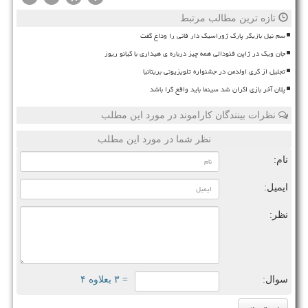
تازه ترین مطالب مرتبط
سم نیل بازیگر پارک ژوراسیک دار فانی را وداع گفت
جان ویک در ژاپن فئودالی همه چیز درباره ی هیداری با کیانو ریوز
تجلیل از گری اولدمن در جشنواره تلویزیونی بریتانیا
پلان آخر بازی اکران شد سینما باید واقع گرا باشد
نظرات بینندگان کاراموند در مورد این مطلب
نظر شما در مورد این مطلب
نام:
ایمیل:
نظر:
سوال:
= ۳ بعلاوه ۴