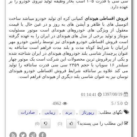
سی سی با قدرت ۱۰۵ اسب بخار وظیفه تولید نیروی خودرو را بر
عهده دارد.
فروش اقساطی هیوندای
کمپانی کره ای تولید خودرو میباشد ساخت
اتومبیل های با ظاهر و آپشن های به روز و در عین حال با قیمت
معقول از ویژگی های خودروهای هیوندای است موتور مسئولیت
مونتاژ و تولید برخی از مدل های هیوندای در ایران را به عهده گرفته
است فروش اقساطی خودرو هیوندای نیز توسط راشین خودرو مهر
ایرانیان با شرایط کوتاه مدت و بلند مدت فراهم است سانتافه به
عنوان پرچمدار شاسی بلند خودروهای هیوندای در ایران شناخته شده
و یکی از پرفروش ترین محصولات این شرکت است یک موتور چهار
سیلندر ۱۶ سوپاپ با حجم ۲۳۵۹ سی سی قدرت سانتافه را تولید
می کند علاوه بر سانتافه شرایط فروش اقساطی خودرو هیوندای
توسان نیز به عنوان شاسی بلند دیگری از هیوندای فراهم است.
1397/08/19
01:14:41
4962
/ 5
5.0
تگهای مطلب:
رپورتاژ
,
برند
,
زیبایی
,
صادرات
این مطلب را می پسندید؟
(0)
(1)