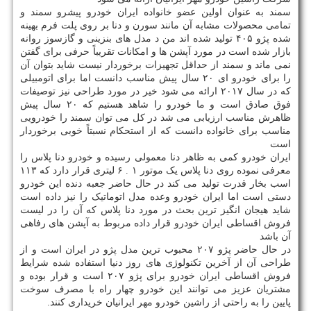
سمند به عنوان اولین عضو خانواده ایران خودرو پیشرو سمند و
تمامی محصولات مشابه آن مانند سورن و دنا بر روی پلت فرم بهینه
شده پژو ۴۰۵ تولید شده اند من د مدل های بنزینی و گازسوز روانه
بازار شده است در مورد آپشن ها و امکانات تقریباً حرفی برای گفتن
نمی ماند و سمند از حداقل تجهیزات برخوردار نیست شاید بتوان آن
را برای خودرو ای ۲۰ سال پیش مناسب دانست اما برای اتومبیلی
که در سال ۲۰۱۷ ارائه می شود خیر در مورد طراحی نیز توصیفات
فوق صادق است و ما خودرو را شاهد هستیم که ۲۰ سال پیش
ظاهرش مناسب ارزیابی می شد در کل می توان سمند را خودرویی
مناسب برای خانواده دانست که از استحکام نسبتاً خوبی برخوردار
است
ایران خودرو کمی به ظاهر دنا معمولی رسیده و خودرو دنا پلاس را
معرفی نموده روی دنا پلاس یک موتور ۱ . ۶ لیتری قرار دارد که ۱۱۳
اسب بخار قدرت تولید می کند در حال حاضر جعبه دنده این خودرو
دستی است اما ایران خودرو وعده مدل اتوماتیک را نیز داده است
شاید هیجان انگیز ترین بحث در مورد دنا پلاس که آن را در لیست
فروش اقساطی ایران خودرو قرار داده مربوط به آپشن های رفاهی
آن باشد
در حال حاضر پژو ۲۰۷ محبوب ترین مدل پژو در ایران است و از
طراحی آن از آخرین تکنولوژی های روز دنیا استفاده شده شرایط
فروش اقساطی ایران خودرو برای پژو ۲۰۷ است و قرار بوده و
مشتریان عزیز می توانند این خودرو چهار راه با مصرف سوخت
پایین را به راحتی از راشین خودرو مهر ایرانیان خریداری کنند.