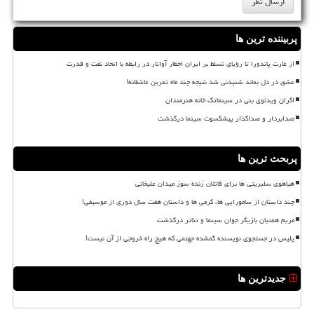
پربیننده ترین ها
از غارت پاندورا تا رؤیای تسلط بر ایران اخطار آواتار در رابطه با اتحاد نفت و قدرت
عشق در دل بماند شنیدنی شد نتیجه چند ماه تمرین عاشقانه!
اکران ویدئوی بنی در سینماتک خانه هنرمندان
صدابردار و صداگذار پیشکسوت سینما درگذشت
پربحث ترین ها
هیاهوی سلبریتی ها برای قاتلان زنده سوز میدان علیخانی
چند داستان از سامورایی ها، گرمی ها و داستان هفت سال دوری از موسیقی!
مریم همتیان بازیگر جوان سینما و تئاتر درگذشت
پلیس در جستجوی نویسنده گمشده جهنمی که هیچ راه خروجی از آن نیست!
جدیدترین ها