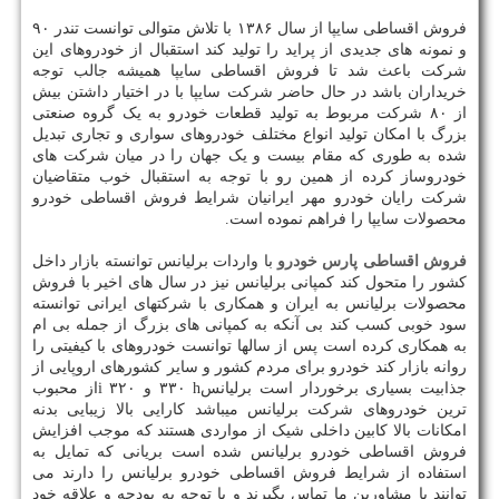
فروش اقساطی سایپا از سال ۱۳۸۶ با تلاش متوالی توانست تندر ۹۰
و نمونه های جدیدی از پراید را تولید کند استقبال از خودروهای این
شرکت باعث شد تا فروش اقساطی سایپا همیشه جالب توجه
خریداران باشد در حال حاضر شرکت سایپا با در اختیار داشتن بیش
از ۸۰ شرکت مربوط به تولید قطعات خودرو به یک گروه صنعتی
بزرگ با امکان تولید انواع مختلف خودروهای سواری و تجاری تبدیل
شده به طوری که مقام بیست و یک جهان را در میان شرکت های
خودروساز کرده از همین رو با توجه به استقبال خوب متقاضیان
شرکت رایان خودرو مهر ایرانیان شرایط فروش اقساطی خودرو
محصولات سایپا را فراهم نموده است.
فروش اقساطی پارس خودرو
با واردات برلیانس توانسته بازار داخل
کشور را متحول کند کمپانی برلیانس نیز در سال های اخیر با فروش
محصولات برلیانس به ایران و همکاری با شرکتهای ایرانی توانسته
سود خوبی کسب کند بی آنکه به کمپانی های بزرگ از جمله بی ام
به همکاری کرده است پس از سالها توانست خودروهای با کیفیتی را
روانه بازار کند خودرو برای مردم کشور و سایر کشورهای اروپایی از
جذابیت بسیاری برخوردار است برلیانس
h
۳۳۰ و ۳۲۰
i
از محبوب
ترین خودروهای شرکت برلیانس میباشد کارایی بالا زیبایی بدنه
امکانات بالا کابین داخلی شیک از مواردی هستند که موجب افزایش
فروش اقساطی خودرو برلیانس شده است بریانی که تمایل به
استفاده از شرایط فروش اقساطی خودرو برلیانس را دارند می
توانند با مشاورین ما تماس بگیرند و با توجه به بودجه و علاقه خود