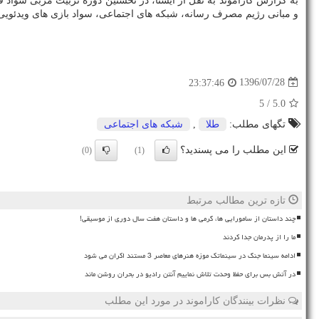
و مبانی رژیم مصرف رسانه، شبكه های اجتماعی، سواد بازی های ویدئویی و
1396/07/28
23:37:46
/ 5
5.0
تگهای مطلب:
طلا
,
شبكه های اجتماعی
این مطلب را می پسندید؟
(0)
(1)
تازه ترین مطالب مرتبط
چند داستان از سامورایی ها، گرمی ها و داستان هفت سال دوری از موسیقی!
ما را از پدرمان جدا کردند
ادامه سینما جنگ در سینماتک موزه هنرهای معاصر 3 مستند اکران می شود
در آتش بس برای حفظ وحدت تلاش نماییم آنتن رادیو در بحران روشن ماند
نظرات بینندگان کاراموند در مورد این مطلب