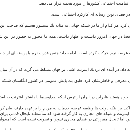
 تمامیت اجتماعی كشورها را مورد هجمه قرار می دهد.
 در فضای نوین رسانه ای كاركرد اجتماعی است.
 كرد: هر كدام از ما در شبكه جهانی به مثابه یك سنسور هستیم كه صاحب این 
ضا در جهان امروز دانست و اظهار داشت: همه ما مجبور به حضور در این ش
ه عرصه نرم حركت كرده است، ادامه داد: جنس قدرت نرم با پوسته ای از ج
د: در آینده ای نزدیك اینترنت اشیاء بر جهان مسلط می گردد كه در آن میان 
ان معرفی و خاطرنشان كرد: طبق یك پایش عمومی در كشور انگلستان شبكه ای
اه هستند بنابراین در ایران از ترس اینكه صداوسیما با داشتن اینترنت به استق
 اینترنت و شبكه های مجازی به كار گرفته شود كه متأسفانه تابحال قدمی بر
ن شود اما تابحال مقرراتی در فضای مجازی تدوین و تصویب نشده است كه امیدو