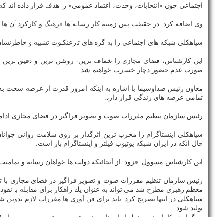
اجتماعی چون «انتخابات، وحدت، اعتماد عمومی» را هدف قرار داده اند كه
وی اضافه كرد: در حقیقت پس زمینه كار رسانه ها
فرهنگ
و كاركرد آن ها
سیاهكلی شبكه های اجتماعی را به گره های تارعنكبوت تشبیه و خاطرنشان
این كارشناس، فضای مجازی را شفاف ترین، روشن ترین و دقیق ترین ف
صورت عدم حضور دچار خسارت خواهیم شد.
معاون رئیس صداوسیما با اشاره به اینكه امروز قدرت از عرصه سخت ب
تمامی عرصه های زندگی قرار دارد.
رئیس سازمان تنظیم مقررات صوت و تصویر فراگیر در فضای مجازی ادامه دا
سیاهكلی اینستاگرام را مخرب ترین اثرگذار بر روی سلامت روانی جوان
حال آنكه در ایران شبكه یوتیوب فیلتر و اینستاگرام باز است.
این كارشناس مسوول افزود: از آنجائیكه دولت ها خواهان رسانه و تمامیت خو
معظم رهبری مطرح شد می تواند به عنوان یك راهكار برای مقابله با نفوذ
سیاهكلی در انتها تصریح كرد: باید برای فن آوری ها مقررات لازم تدوی
تولید شود.