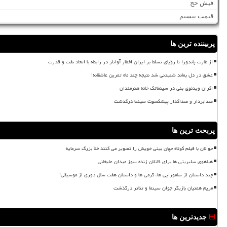
فیش حج
قیمت بیسیم
پربیننده ترین ها
از غارت پاندورا تا رؤیای تسلط بر ایران اخطار آواتار در رابطه با اتحاد نفت و قدرت
عشق در دل بماند شنیدنی شد نتیجه چند ماه تمرین عاشقانه!
اکران ویدئوی بنی در سینماتک خانه هنرمندان
صدابردار و صداگذار پیشکسوت سینما درگذشت
پربحث ترین ها
جوانان با فیلم کوتاه جهان بینی خویش را تصویر می کنند خلأ بزرگ سرمایه
هیاهوی سلبریتی ها برای قاتلان زنده سوز میدان علیخانی
چند داستان از سامورایی ها، گرمی ها و داستان هفت سال دوری از موسیقی!
مریم همتیان بازیگر جوان سینما و تئاتر درگذشت
جدیدترین ها